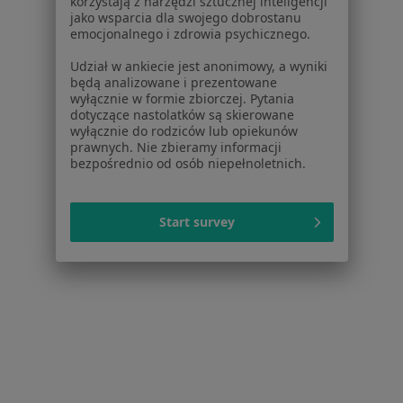
korzystają z narzędzi sztucznej inteligencji
jako wsparcia dla swojego dobrostanu
Higienizacja
Brak ceny
emocjonalnego i zdrowia psychicznego.
Specjalista nie oferuje umawiania online pod tym adresem.
Udział w ankiecie jest anonimowy, a wyniki
będą analizowane i prezentowane
Poproś o wizytę
wyłącznie w formie zbiorczej. Pytania
dotyczące nastolatków są skierowane
wyłącznie do rodziców lub opiekunów
prawnych. Nie zbieramy informacji
bezpośrednio od osób niepełnoletnich.
Start survey
lek. Maria Marosz
·
Więcej
Stomatolog, Stomatolog dziecięcy
6 opinii
Krościenko Wyżne, Kasztanowa 2 B, Krosno
•
Mapa
Centrum Medyczne Dębina