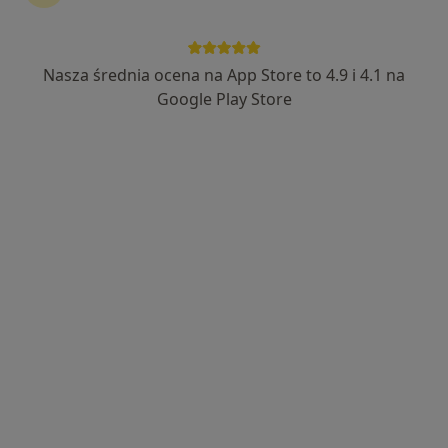
245 opinii
Adres
Online
Nasza średnia ocena na App Store to 4.9 i 4.1 na
Google Play Store
Grodzka 47, Krosno
•
Mapa
STOMATOLOGIA MICHAŁ NAWROCKI
Konsultacja stomatologiczna
od 150 zł
Specjalista nie oferuje umawiania online pod tym adresem.
Poproś o wizytę
Dostępni specjaliści
Specjaliści znajdują się poza Korczyna,
podkarpackie, w obszarach bliskich Twojemu
wyszukiwaniu.