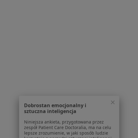
NZOZ"Koladent"
Badania stomatologiczne
Brak ceny
Specjalista nie oferuje umawiania online pod tym adresem.
Poproś o wizytę
lek. dent. Piotr Świergul
Dobrostan emocjonalny i
sztuczna inteligencja
·
Więcej
Stomatolog
2 opinie
Niniejsza ankieta, przygotowana przez
zespół Patient Care Doctoralia, ma na celu
ul. Krakowska 124/6, Krosno
•
Mapa
lepsze zrozumienie, w jaki sposób ludzie
Krosdental Stomatologia