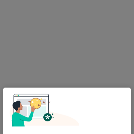
Poproś o wizytę
lek. dent. Stefania Lembryk
·
Więcej
Stomatolog
216 opinii
Bpa Pelczara 1/105, Rzeszów
•
Mapa
Gabinet Stomatologiczny Stefania Lembryk
Konsultacja stomatologiczna
150 zł
Specjalista nie oferuje umawiania online pod tym adresem.