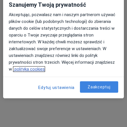
Szanujemy Twoją prywatność
Poproś o wizytę
Akceptując, pozwalasz nam i naszym partnerom używać
plików cookie (lub podobnych technologii) do zbierania
danych do celów statystycznych i dostarczania treści w
oparciu o Twoje zwyczaje przeglądania stron
internetowych. W każdej chwili możesz sprawdzić i
zaktualizować swoje preferencje w ustawieniach. W
ustawieniach znajdziesz również linki do polityk
prywatności stron trzecich. Więcej informacji znajdziesz
w
polityka cookies
lek. dent. Maciej Olender
·
Więcej
Stomatolog
Zaakceptuj
44 opinie
Edytuj ustawienia
Sikorskiego 419, Rzeszów
•
Mapa
Klinika Stomatologiczna dr Katarzyna Parkot
Konsultacja stomatologiczna
od 50 zł
Specjalista nie oferuje umawiania online pod tym adresem.