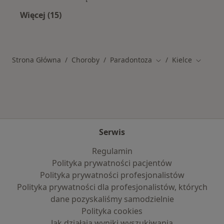
Więcej (15)
Więcej w kategorii: Schorzenia w Kielcach
Strona Główna
Choroby
Paradontoza
Kielce
Zmień miasto
Zmień m
Serwis
Regulamin
Polityka prywatności pacjentów
Polityka prywatności profesjonalistów
Polityka prywatności dla profesjonalistów, których
dane pozyskaliśmy samodzielnie
Polityka cookies
Jak działają wyniki wyszukiwania