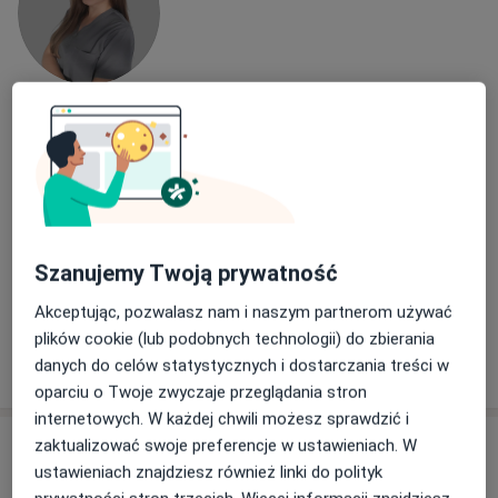
lek. dent. Klaudia Łaskarzewska
·
Więcej
Stomatolog
35 opinii
Jarońskich 3, Kielce
•
Mapa
EKSTRA MED Stomatologia
Szanujemy Twoją prywatność
Konsultacja stomatologiczna
150 zł
Akceptując, pozwalasz nam i naszym partnerom używać
Specjalista nie oferuje umawiania online pod tym adresem.
plików cookie (lub podobnych technologii) do zbierania
Poproś o wizytę
danych do celów statystycznych i dostarczania treści w
oparciu o Twoje zwyczaje przeglądania stron
internetowych. W każdej chwili możesz sprawdzić i
zaktualizować swoje preferencje w ustawieniach. W
ustawieniach znajdziesz również linki do polityk