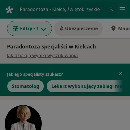
Me
Paradontoza • Kielce, świętokrzyskie
Filtry
• 1
Ubezpieczenie
Map
Paradontoza specjaliści w Kielcach
Jak działają wyniki wyszukiwania
Jakiego specjalisty szukasz?
Stomatolog
Lekarz wykonujący zabiegi medyc