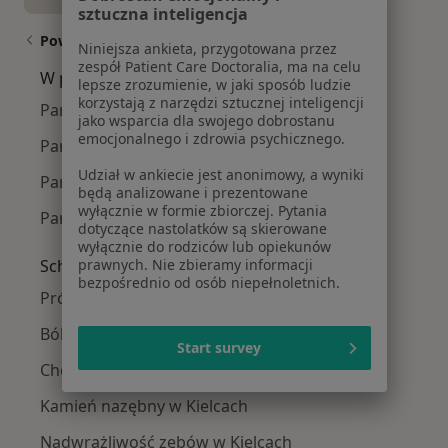
sztuczna inteligencja
Powiązane wyszukiwania
Niniejsza ankieta, przygotowana przez
zespół Patient Care Doctoralia, ma na celu
W pobliżu Kielc
lepsze zrozumienie, w jaki sposób ludzie
korzystają z narzędzi sztucznej inteligencji
Paradontoza w Starachowicach
jako wsparcia dla swojego dobrostanu
emocjonalnego i zdrowia psychicznego.
Paradontoza w Chęcinach
Udział w ankiecie jest anonimowy, a wyniki
Paradontoza w Jędrzejowie
będą analizowane i prezentowane
wyłącznie w formie zbiorczej. Pytania
Paradontoza w Skarżysku-Kamiennej
dotyczące nastolatków są skierowane
wyłącznie do rodziców lub opiekunów
Schorzenia w Kielcach
prawnych. Nie zbieramy informacji
bezpośrednio od osób niepełnoletnich.
Próchnica w Kielcach
Ból zęba w Kielcach
Start survey
Choroby dziąseł w Kielcach
Kamień nazębny w Kielcach
Nadwrażliwość zębów w Kielcach