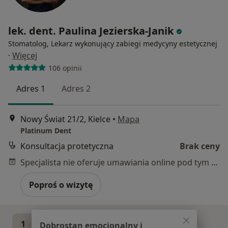
lek. dent. Paulina Jezierska-Janik
Stomatolog, Lekarz wykonujący zabiegi medycyny estetycznej
·
Więcej
106 opinii
Adres 1
Adres 2
Nowy Świat 21/2, Kielce
•
Mapa
Platinum Dent
Konsultacja protetyczna
Brak ceny
Specjalista nie oferuje umawiania online pod tym adresem.
Poproś o wizytę
1
2
3
Dobrostan emocjonalny i