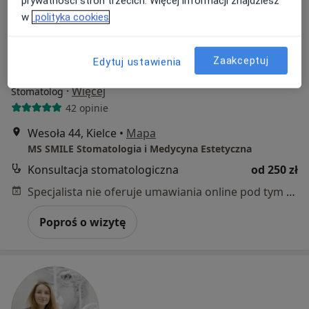
prywatności stron trzecich. Więcej informacji znajdziesz
w
polityka cookies
Zaakceptuj
Edytuj ustawienia
lek. dent. Anna Brożyna
·
Więcej
Stomatolog
42 opinie
Wesoła 44, Kielce
•
Mapa
MS SMILE Stomatologia i Medycyna Estetyczna
Konsultacja stomatologiczna
od 250 zł
Specjalista nie oferuje umawiania online pod tym adresem.
Poproś o wizytę