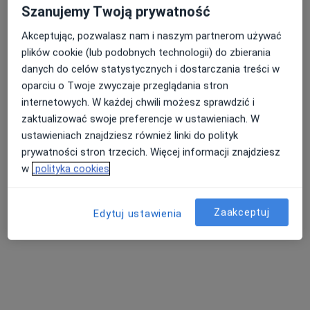
Szanujemy Twoją prywatność
Akceptując, pozwalasz nam i naszym partnerom używać
plików cookie (lub podobnych technologii) do zbierania
danych do celów statystycznych i dostarczania treści w
oparciu o Twoje zwyczaje przeglądania stron
internetowych. W każdej chwili możesz sprawdzić i
zaktualizować swoje preferencje w ustawieniach. W
Bezpieczne płatności
ustawieniach znajdziesz również linki do polityk
lek. dent. Cezary Such
prywatności stron trzecich. Więcej informacji znajdziesz
Stomatolog
w
polityka cookies
58 opinii
Stefana Batorego 18, Dębica
•
Mapa
Zaakceptuj
Edytuj ustawienia
Stomatologia Cezary Such
Konsultacja stomatologiczna
100 zł
Specjalista nie oferuje umawiania online pod tym adresem.
Poproś o wizytę