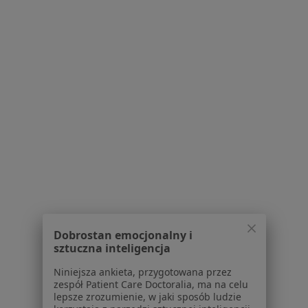
lek. dent. Renata Jendro
Stomatolog
Czackiego 11, Jasło
•
Mapa
Gabinet Stomatologiczny
Specjalista nie oferuje umawiania online pod tym adresem.
Poproś o wizytę
Dobrostan emocjonalny i
sztuczna inteligencja
Niniejsza ankieta, przygotowana przez
zespół Patient Care Doctoralia, ma na celu
lepsze zrozumienie, w jaki sposób ludzie