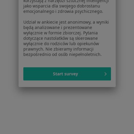
korzystają z narzędzi sztucznej inteligencji
lek. dent. Włodzimierz Makoś
jako wsparcia dla swojego dobrostanu
Stomatolog
emocjonalnego i zdrowia psychicznego.
Kościuszki 25, Jasło
•
Mapa
Udział w ankiecie jest anonimowy, a wyniki
będą analizowane i prezentowane
Gabinet Stomatologiczny
wyłącznie w formie zbiorczej. Pytania
Specjalista nie oferuje umawiania online pod tym adresem.
dotyczące nastolatków są skierowane
wyłącznie do rodziców lub opiekunów
prawnych. Nie zbieramy informacji
Poproś o wizytę
bezpośrednio od osób niepełnoletnich.
Start survey
Jarosław Borda-Sieczkowski
Stomatolog