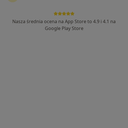
lek. dent. Tomasz Batko
·
Więcej
Stomatolog, Chirurg stomatologiczny
Nasza średnia ocena na App Store to 4.9 i 4.1 na
113 opinii
Google Play Store
Binarowa 435, Biecz
•
Mapa
Wiejski Ośrodek Zdrowia w Binarowej
Chirurgia stomatologiczna
od 150 zł
Specjalista nie oferuje umawiania online pod tym adresem.
Poproś o wizytę