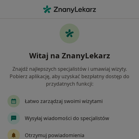
Me
Stomatolog • Brzostek, podkarpackie
Filtry
Ubezpieczenie
Mapa
Polecani stomatolodzy w Brzostku
Witaj na ZnanyLekarz
Jak działają wyniki wyszukiwania
Znajdź najlepszych specjalistów i umawiaj wizyty.
Pobierz aplikację, aby uzyskać bezpłatny dostęp do
Wybierz swoje ubezpieczenie
przydatnych funkcji:
Łatwo zarządzaj swoimi wizytami
Wysyłaj wiadomości do specjalistów
Otrzymuj powiadomienia