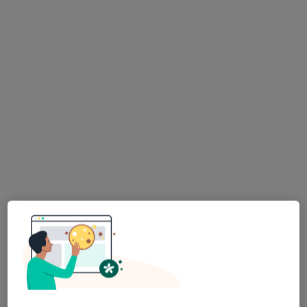
Bezpieczne płatności
lek. dent. Bartosz Chwaliszewski
·
Stomatolog, W trakcie specjalizacji (Chirurg stomatologiczny)
Więcej
36 opinii
Rogoyskiego 25/lokal 1, Tarnów
•
Mapa
Indywidualna Praktyka Stomatologiczna lek. dent. Bartosz Chwaliszewski
Konsultacja chirurgiczna
280 zł
Specjalista nie oferuje umawiania online pod tym adresem.
Poproś o wizytę