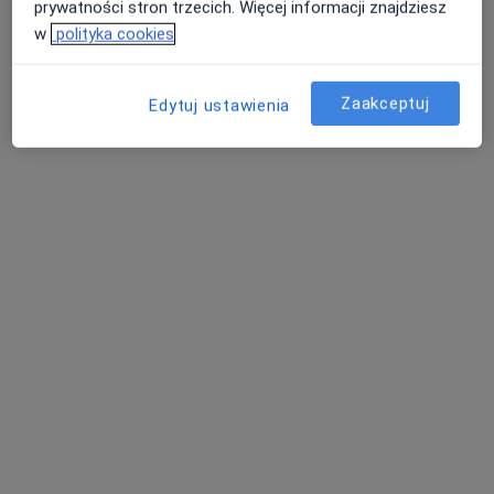
prywatności stron trzecich. Więcej informacji znajdziesz
Stanisława Augusta Poniatowskiego 7, Krasnystaw
•
Mapa
w
polityka cookies
Brak dostępnych specjalistów z wolnymi terminami w tym centrum medycznym.
Zaakceptuj
Edytuj ustawienia
Pokaż profil
Franciszka Katarzyna Barwińska-Altmajer
Stomatolog dziecięcy, Stomatolog, Ortodonta
kościuszki 3, Krasnystaw
•
Mapa
paktyka stomatoliczna
Specjalista nie oferuje umawiania online pod tym adresem.