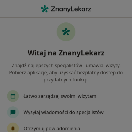
Me
Stomatolog Dziecięcy • Krasnystaw, lubelskie
Filtry
Mapa
Polecani stomatolodzy dziecięcy w
Witaj na ZnanyLekarz
Krasnymstawie
Jak działają wyniki wyszukiwania
Znajdź najlepszych specjalistów i umawiaj wizyty.
Pobierz aplikację, aby uzyskać bezpłatny dostęp do
przydatnych funkcji:
Łatwo zarządzaj swoimi wizytami
Wysyłaj wiadomości do specjalistów
Berezowscy Dental Clinic - Zakochani w
Otrzymuj powiadomienia
Uśmiechu