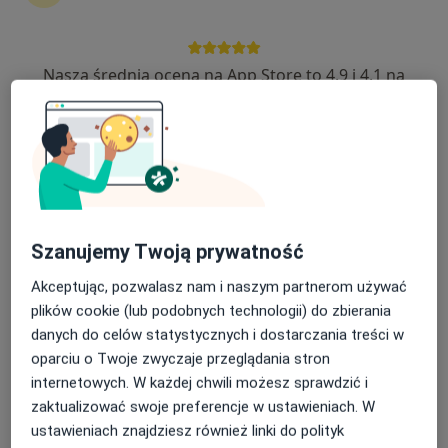
·
Więcej
Stomatologia dziecięca, Stomatologia, Ortodoncja
153 opinie
Nasza średnia ocena na App Store to 4.9 i 4.1 na
St.A.Poniatowskiego 7, Krasnystaw
•
Mapa
Google Play Store
Brak dostępnych specjalistów z wolnymi terminami w tym centrum medycznym.
Pokaż profil
Szanujemy Twoją prywatność
Akceptując, pozwalasz nam i naszym partnerom używać
plików cookie (lub podobnych technologii) do zbierania
danych do celów statystycznych i dostarczania treści w
oparciu o Twoje zwyczaje przeglądania stron
internetowych. W każdej chwili możesz sprawdzić i
Platinium Dental Clinic
zaktualizować swoje preferencje w ustawieniach. W
·
Więcej
Stomatologia dziecięca, Stomatologia, Ortodoncja
ustawieniach znajdziesz również linki do polityk
108 opinii