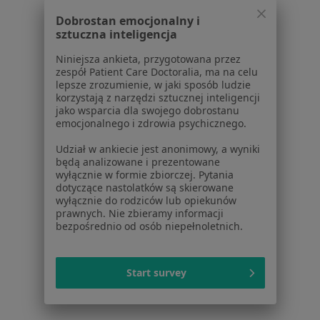
Dla profesjonalistów
Dobrostan emocjonalny i
sztuczna inteligencja
Cennik
Dla lekarzy
Niniejsza ankieta, przygotowana przez
Dla placówek medycznych
zespół Patient Care Doctoralia, ma na celu
lepsze zrozumienie, w jaki sposób ludzie
Noa Notes
nowość
korzystają z narzędzi sztucznej inteligencji
Baza wiedzy
jako wsparcia dla swojego dobrostanu
Centrum Pomocy dla Specjalisty
emocjonalnego i zdrowia psychicznego.
Kontakt
Udział w ankiecie jest anonimowy, a wyniki
ZnanyLekarz - Strona główna
będą analizowane i prezentowane
wyłącznie w formie zbiorczej. Pytania
ZnanyLekarz Sp. z o.o.
dotyczące nastolatków są skierowane
wyłącznie do rodziców lub opiekunów
ul. Kolejowa 5/7
prawnych. Nie zbieramy informacji
01-217 Warszawa, Polska
bezpośrednio od osób niepełnoletnich.
NIP: ⁠7010224868
KRS: ⁠0000347997
Start survey
REGON: ⁠142276657
Sąd Rejonowy dla m.st. Warszawy w Warszawie XII