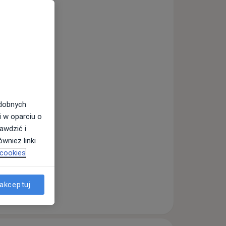
odobnych
i w oparciu o
awdzić i
wnież linki
 cookies
akceptuj