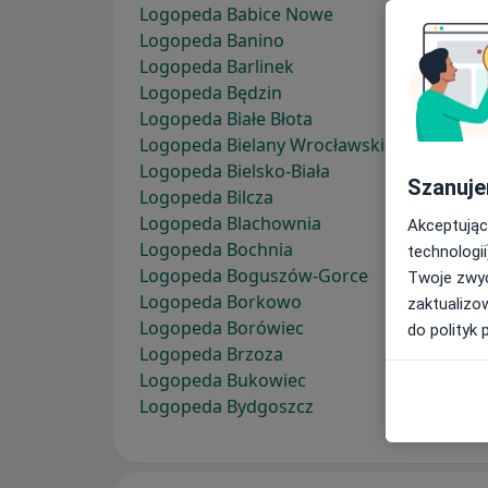
Logopeda Babice Nowe
Logopeda Banino
Logopeda Barlinek
Logopeda Będzin
Logopeda Białe Błota
Logopeda Bielany Wrocławskie
Logopeda Bielsko-Biała
Szanuje
Logopeda Bilcza
Logopeda Blachownia
Akceptując
Logopeda Bochnia
technologii
Logopeda Boguszów-Gorce
Twoje zwyc
Logopeda Borkowo
zaktualizo
Logopeda Borówiec
do polityk 
Logopeda Brzoza
Logopeda Bukowiec
Logopeda Bydgoszcz