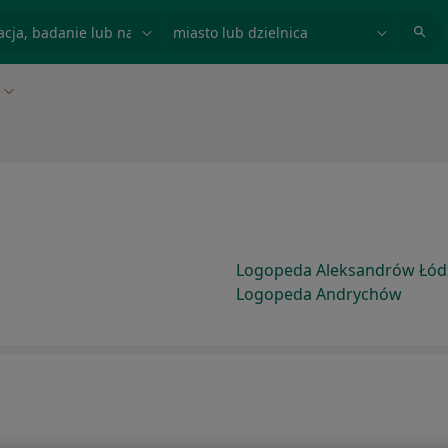
acja, badanie lub nazwisko
miasto lub dzielnica
Zmień miasto
Logopeda Aleksandrów Łód
Logopeda Andrychów