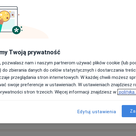
Logopeda Bałtów
Logopeda Bardo
Logopeda Bełchatów
Logopeda Biała Podlaska
Logopeda Białystok
Logopeda Bielawa
Logopeda Bieruń
my Twoją prywatność
Logopeda Biskupice
Logopeda Błonie
, pozwalasz nam i naszym partnerom używać plików cookie (lub p
Logopeda Boguchwała
) do zbierania danych do celów statystycznych i dostarczania treśc
Logopeda Bolesławiec
zaje przeglądania stron internetowych. W każdej chwili możesz spr
Logopeda Borowie
wać swoje preferencje w ustawieniach. W ustawieniach znajdziesz ró
Logopeda Brzeg
prywatności stron trzecich. Więcej informacji znajdziesz w
polityka
Logopeda Budzyń
Logopeda Busko-Zdrój
Za
Edytuj ustawienia
Logopeda Bytom