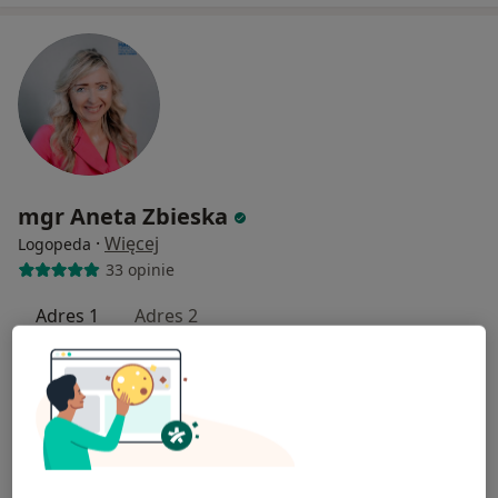
mgr Aneta Zbieska
·
Więcej
Logopeda
33 opinie
Adres 1
Adres 2
Leona Berensona 11, Warszawa
•
Mapa
Centrum Medyczne CMP Berensona
Konsultacja logopedyczna
255 zł
Specjalista nie oferuje umawiania online pod tym adresem.