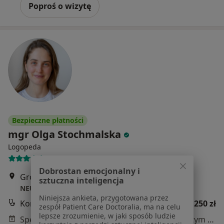
Poproś o wizytę
Bezpieczne płatności
mgr Olga Stochmalska
Logopeda
6 opinii
Dobrostan emocjonalny i
Grójecka 41/1, Warszawa
•
Mapa
sztuczna inteligencja
NEURO Terapia Mowy- Praktyka Prywatna
Niniejsza ankieta, przygotowana przez
Konsultacja logopedyczna
250 zł
zespół Patient Care Doctoralia, ma na celu
lepsze zrozumienie, w jaki sposób ludzie
Specjalista nie oferuje umawiania online pod tym adresem.