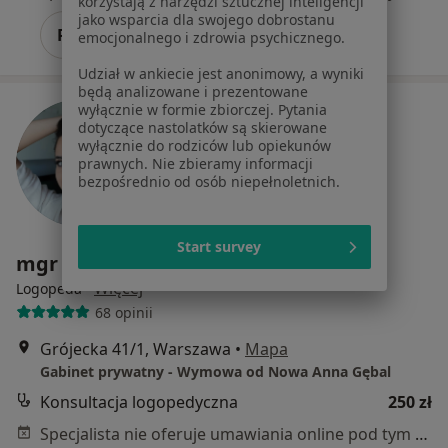
korzystają z narzędzi sztucznej inteligencji
jako wsparcia dla swojego dobrostanu
Poproś o wizytę
emocjonalnego i zdrowia psychicznego.
Udział w ankiecie jest anonimowy, a wyniki
będą analizowane i prezentowane
wyłącznie w formie zbiorczej. Pytania
dotyczące nastolatków są skierowane
wyłącznie do rodziców lub opiekunów
prawnych. Nie zbieramy informacji
bezpośrednio od osób niepełnoletnich.
Start survey
mgr Anna Gębal-Moura
·
Więcej
Logopeda
68 opinii
Grójecka 41/1, Warszawa
•
Mapa
Gabinet prywatny - Wymowa od Nowa Anna Gębal
Konsultacja logopedyczna
250 zł
Specjalista nie oferuje umawiania online pod tym adresem.