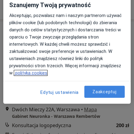
Szanujemy Twoją prywatność
Poproś o wizytę
Akceptując, pozwalasz nam i naszym partnerom używać
plików cookie (lub podobnych technologii) do zbierania
danych do celów statystycznych i dostarczania treści w
oparciu o Twoje zwyczaje przeglądania stron
internetowych. W każdej chwili możesz sprawdzić i
zaktualizować swoje preferencje w ustawieniach. W
ustawieniach znajdziesz również linki do polityk
prywatności stron trzecich. Więcej informacji znajdziesz
w
polityka cookies
Bezpieczne płatności
mgr Nela Niespodziewańska
·
Więcej
Logopeda
Zaakceptuj
Edytuj ustawienia
4 opinie
Dwóch Mieczy 22A, Warszawa
•
Mapa
Gabinet Neuronka - Warszawa Rembertów
Konsultacja logopedyczna
200 zł