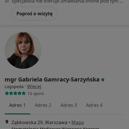
Specjalista nie oferuje umawiania online pod tym adresem.
Poproś o wizytę
mgr Gabriela Gamracy-Sarzyńska
·
Więcej
Logopeda
10 opinii
Adres 1
Adres 2
Adres 3
Adres 4
Ząbkowska 29, Warszawa
•
Mapa
Stomatologia Medicover Warszawa Koneser