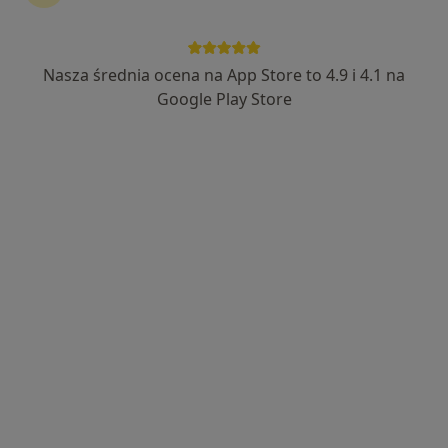
Bezpieczne płatności
mgr Hanna Błachuta
Nasza średnia ocena na App Store to 4.9 i 4.1 na
Google Play Store
·
Więcej
Logopeda
7 opinii
Adres
Online
Krzycka 42, Wrocław
•
Mapa
Hanna Błachuta- logopeda, mioterapeuta, trener głosu
Konsultacja logopedyczna
200 zł
Specjalista nie oferuje umawiania online pod tym adresem.
Poproś o wizytę