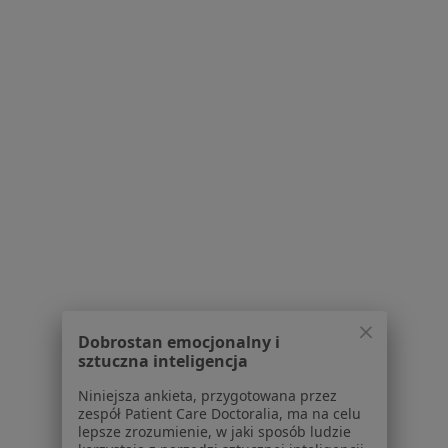
Adres
Online
św. Mikołaja 56-57 g. 308, Wrocław
•
Mapa
Pracownia Logopedyczna Magdalena Kolska
Konsultacja logopedyczna
180 zł
Specjalista nie oferuje umawiania online pod tym adresem.
Poproś o wizytę
Dobrostan emocjonalny i
sztuczna inteligencja
Niniejsza ankieta, przygotowana przez
zespół Patient Care Doctoralia, ma na celu
mgr Kinga Michałek
lepsze zrozumienie, w jaki sposób ludzie
·
Więcej
Logopeda, Neurologopeda