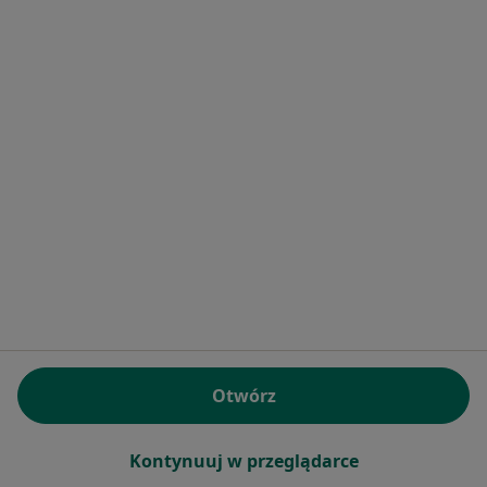
ALL-DENT Gabinety Stomatologiczne sp. z
o.o.
·
Więcej
Logopedia, Stomatologia, Chirurgia stomatologiczna
136 opinii
Partynicka 32E, Wrocław
•
Mapa
Brak dostępnych specjalistów z wolnymi terminami w tym centrum medycznym.
Otwórz
Pokaż profil
Kontynuuj w przeglądarce