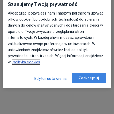
Szanujemy Twoją prywatność
Poproś o wizytę
Akceptując, pozwalasz nam i naszym partnerom używać
plików cookie (lub podobnych technologii) do zbierania
danych do celów statystycznych i dostarczania treści w
oparciu o Twoje zwyczaje przeglądania stron
internetowych. W każdej chwili możesz sprawdzić i
zaktualizować swoje preferencje w ustawieniach. W
ustawieniach znajdziesz również linki do polityk
prywatności stron trzecich. Więcej informacji znajdziesz
mgr Alicja Kopertyńska
w
polityka cookies
·
Więcej
Logopeda
11 opinii
Zaakceptuj
Edytuj ustawienia
Chabrowa 6c/1, Wysoka
•
Mapa
Logopeda Alicja Kopertyńska
Diagnoza logopedyczna
220 zł
Specjalista nie oferuje umawiania online pod tym adresem.