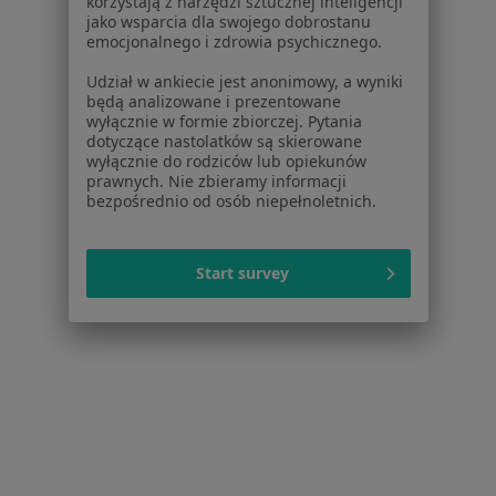
korzystają z narzędzi sztucznej inteligencji
jako wsparcia dla swojego dobrostanu
11 opinii
emocjonalnego i zdrowia psychicznego.
Gubińska 8 A, Wrocław
•
Mapa
Udział w ankiecie jest anonimowy, a wyniki
Sonar Clinic
będą analizowane i prezentowane
wyłącznie w formie zbiorczej. Pytania
Konsultacja logopedyczna
250 zł
dotyczące nastolatków są skierowane
Specjalista nie oferuje umawiania online pod tym adresem.
wyłącznie do rodziców lub opiekunów
prawnych. Nie zbieramy informacji
bezpośrednio od osób niepełnoletnich.
Poproś o wizytę
Start survey
Inni specjaliści w Twojej okolicy
Obecnie nie ma wolnych miejsc. Sprawdź później
nowe oferty.