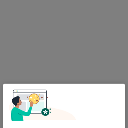
mgr Wiktoria Szumielewicz
·
Więcej
Logopeda
21 opinii
Adres
Online
Granitowa 26, Wrocław
•
Mapa
Gabinet logopedyczny Wiktoria Szumielewicz
Konsultacja logopedyczna
200 zł
Specjalista nie oferuje umawiania online pod tym adresem.