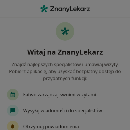
Me
Logopeda • Żerniki Wrocławskie, dolnośląskie
Filtry
Ubezpieczenie
Mapa
Polecani logopedzi w Żernikach
Witaj na ZnanyLekarz
Wrocławskich
Jak działają wyniki wyszukiwania
Znajdź najlepszych specjalistów i umawiaj wizyty.
Pobierz aplikację, aby uzyskać bezpłatny dostęp do
przydatnych funkcji:
Wybierz swoje ubezpieczenie
Łatwo zarządzaj swoimi wizytami
Wysyłaj wiadomości do specjalistów
Otrzymuj powiadomienia