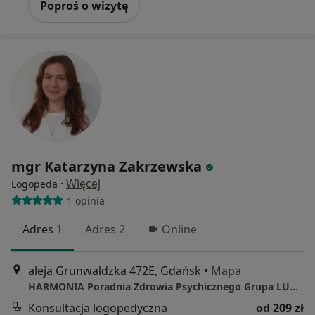
Poproś o wizytę
mgr Katarzyna Zakrzewska
·
Więcej
Logopeda
1 opinia
Adres 1
Adres 2
Online
aleja Grunwaldzka 472E, Gdańsk
•
Mapa
HARMONIA Poradnia Zdrowia Psychicznego Grupa LUX MED Gdańsk - Al. Grunwaldzka 472 E (bud. Olivia PRIME A)
Konsultacja logopedyczna
od 209 zł