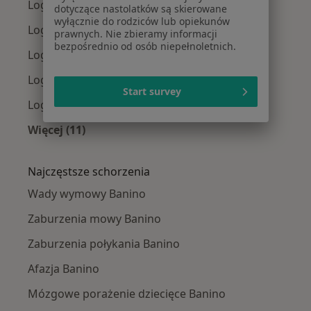
Logopedzi w Gdańsku
dotyczące nastolatków są skierowane
wyłącznie do rodziców lub opiekunów
Logopedzi w Gdyni
prawnych. Nie zbieramy informacji
bezpośrednio od osób niepełnoletnich.
Logopedzi w Rumi
Logopedzi w Pruszczu Gdańskim
Start survey
Logopedzi w Tczewie
Więcej (11)
Więcej w kategorii: W pobliżu Banina
Najczęstsze schorzenia
Wady wymowy Banino
Zaburzenia mowy Banino
Zaburzenia połykania Banino
Afazja Banino
Mózgowe porażenie dziecięce Banino