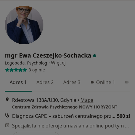
mgr Ewa Czeszejko-Sochacka
·
Więcej
Logopeda, Psycholog
3 opinie
Adres 1
Adres 2
Adres 3
Online 1
O
Rdestowa 138A/U30, Gdynia
•
Mapa
Centrum Zdrowia Psychicznego NOWY HORYZONT
Diagnoza CAPD – zaburzeń centralnego przetwarzania słuchowego
500 zł
Specjalista nie oferuje umawiania online pod tym adresem.