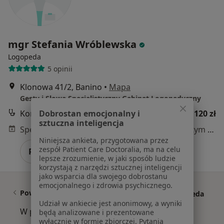
mgr Stefania Wróblewska
Logopeda
5 opinii
Klonowa 41/2, Banino
•
Mapa
Gesty i Słowa Specjalistyczny Gabinet Logopedyczny
Dobrostan emocjonalny i
Konsultacja logopedyczna
od 120 zł
sztuczna inteligencja
Specjalista nie oferuje umawiania online pod tym adresem.
Niniejsza ankieta, przygotowana przez
zespół Patient Care Doctoralia, ma na celu
Poproś o wizytę
lepsze zrozumienie, w jaki sposób ludzie
korzystają z narzędzi sztucznej inteligencji
jako wsparcia dla swojego dobrostanu
emocjonalnego i zdrowia psychicznego.
Powiązane wyszukiwania
|
Oferty pracy - Logopeda
Udział w ankiecie jest anonimowy, a wyniki
W pobliżu Banina
będą analizowane i prezentowane
wyłącznie w formie zbiorczej. Pytania