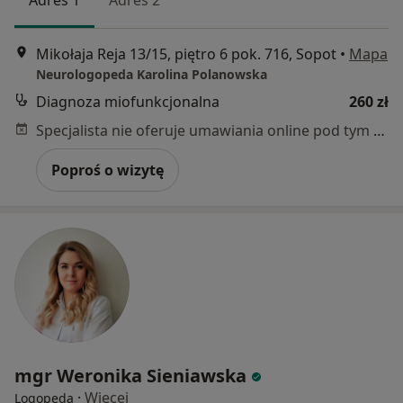
Adres 1
Adres 2
Mikołaja Reja 13/15, piętro 6 pok. 716, Sopot
•
Mapa
Neurologopeda Karolina Polanowska
Diagnoza miofunkcjonalna
260 zł
Specjalista nie oferuje umawiania online pod tym adresem.
Poproś o wizytę
mgr Weronika Sieniawska
·
Więcej
Logopeda