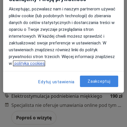
Akceptując, pozwalasz nam i naszym partnerom używać
plików cookie (lub podobnych technologii) do zbierania
danych do celów statystycznych i dostarczania treści w
oparciu o Twoje zwyczaje przeglądania stron
internetowych. W każdej chwili możesz sprawdzić i
zaktualizować swoje preferencje w ustawieniach. W
Bezpieczne płatności
ustawieniach znajdziesz również linki do polityk
mgr Urszula Pagór
prywatności stron trzecich. Więcej informacji znajdziesz
·
Więcej
w
polityka cookies
Logopeda
17 opinii
Jelitkowska 47, Gdańsk
•
Mapa
Zaakceptuj
Edytuj ustawienia
Marina Zdrowia
Elektrostymulacja podniebienia miękkiego
190 zł
Specjalista nie oferuje umawiania online pod tym adresem.
Poproś o wizytę