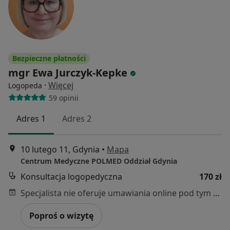
Bezpieczne płatności
mgr Ewa Jurczyk-Kepke
·
Więcej
Logopeda
59 opinii
Adres 1
Adres 2
10 lutego 11, Gdynia
•
Mapa
Centrum Medyczne POLMED Oddział Gdynia
Konsultacja logopedyczna
170 zł
Specjalista nie oferuje umawiania online pod tym adresem.
Poproś o wizytę