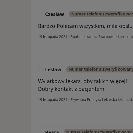
Czesław
Numer telefonu zweryfikowa
C
Bardzo Polecam wszystkim, mila obsług
19 listopada 2024
•
Spółka Lekarska Skarbowa
•
konsultac
Lesław
Numer telefonu zweryfikowan
L
Wyjątkowy lekarz, oby takich więcej!
Dobry kontakt z pacjentem
19 listopada 2024
•
Prywatna Praktyka Lekarska lek. med
Beata
Numer telefonu zweryfikowany
B