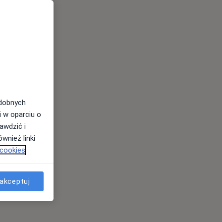
odobnych
i w oparciu o
awdzić i
wnież linki
 cookies
akceptuj