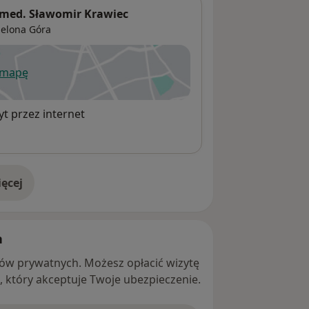
 med. Sławomir Krawiec
ielona Góra
 mapę
wiera się w nowej karcie
t przez internet
ęcej
adresie
h
ntów prywatnych. Możesz opłacić wizytę
ę, który akceptuje Twoje ubezpieczenie.