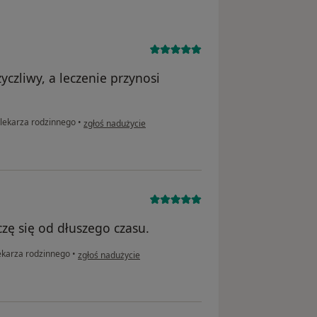
yczliwy, a leczenie przynosi
w opinii użytkownika Martyna
 lekarza rodzinnego
•
zgłoś nadużycie
czę się od dłuszego czasu.
w opinii użytkownika Helena
ekarza rodzinnego
•
zgłoś nadużycie