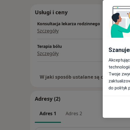
Usługi i ceny
Konsultacja lekarza rodzinnego
Szczegóły
Terapia bólu
Szanuje
Szczegóły
Akceptując
technologii
Twoje zwyc
W jaki sposób ustalane są ceny?
zaktualizo
do polityk 
Adresy (2)
Adres 1
Adres 2