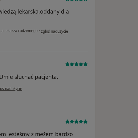
wiedzą lekarska,oddany dla
w opinii użytkownika Beata
ja lekarza rodzinnego
•
zgłoś nadużycie
Umie słuchać pacjenta.
pinii użytkownika Izabela
łoś nadużycie
zem jesteśmy z mężem bardzo