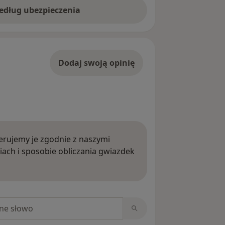
według ubezpieczenia
Dodaj swoją opinię
rujemy je zgodnie z naszymi
iach i sposobie obliczania gwiazdek
ięcej o opiniach
niach