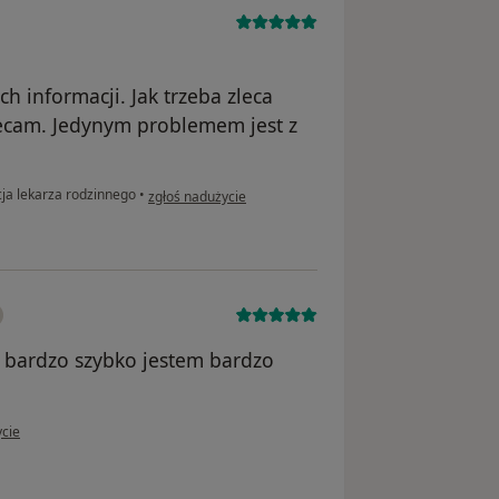
h informacji. Jak trzeba zleca
ecam. Jedynym problemem jest z
w opinii użytkownika Józef k.
ja lekarza rodzinnego
•
zgłoś nadużycie
 bardzo szybko jestem bardzo
tkownika Maria
ycie