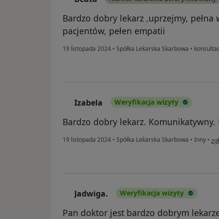
Bardzo dobry lekarz ,uprzejmy, pełna 
pacjentów, pełen empatii
19 listopada 2024
•
Spółka Lekarska Skarbowa
•
konsultac
Izabela
Weryfikacja wizyty
I
Bardzo dobry lekarz. Komunikatywny. 
w o
19 listopada 2024
•
Spółka Lekarska Skarbowa
•
Inny
•
zg
Jadwiga.
Weryfikacja wizyty
J
Pan doktor jest bardzo dobrym lekar