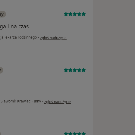
ny
a i na czas
w opinii użytkownika Czesław
ja lekarza rodzinnego
•
zgłoś nadużycie
y
w opinii użytkownika Lesław
. Sławomir Krawiec
•
Inny
•
zgłoś nadużycie