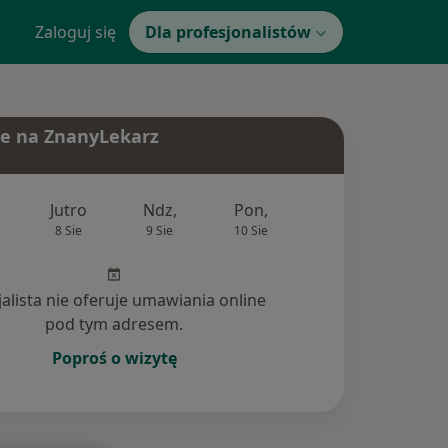
Zaloguj się
Dla profesjonalistów
e na ZnanyLekarz
Jutro
Ndz,
Pon,
Wt,
Śr,
8 Sie
9 Sie
10 Sie
11 Sie
12 Si
jalista nie oferuje umawiania online
pod tym adresem.
Poproś o wizytę