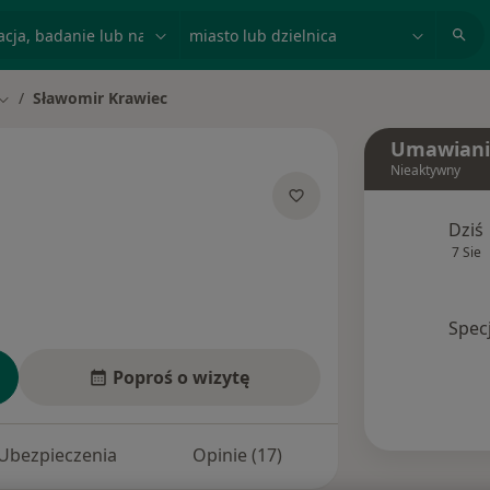
acja, badanie lub nazwisko
miasto lub dzielnica
Sławomir Krawiec
Zmień miasto
Umawiani
Nieaktywny
O specjalizacjach
Dziś
7 Sie
Spec
Poproś o wizytę
Ubezpieczenia
Opinie (17)