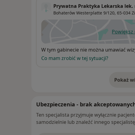
Prywatna Praktyka Lekarska lek.
Bohaterów Westerplatte 9/120,
65-034
Z
Powiększ
ot
Dostępność
W tym gabinecie nie można umawiać wizy
Co mam zrobić w tej sytuacji?
Pokaż wi
o 
Ubezpieczenia - brak akceptowanyc
Ten specjalista przyjmuje wyłącznie pacje
samodzielnie lub znaleźć innego specjalist