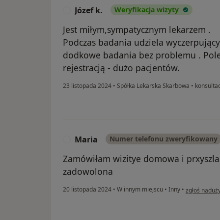
Józef k.
Weryfikacja wizyty
J
Jest miłym,sympatycznym lekarzem .
Podczas badania udziela wyczerpującyc
dodkowe badania bez problemu . Pol
rejestracją - dużo pacjentów.
23 listopada 2024
•
Spółka Lekarska Skarbowa
•
konsultac
Maria
Numer telefonu zweryfikowany
M
Zamówiłam wizitye domowa i prxyszla
zadowolona
w opinii uży
20 listopada 2024
•
W innym miejscu
•
Inny
•
zgłoś naduż