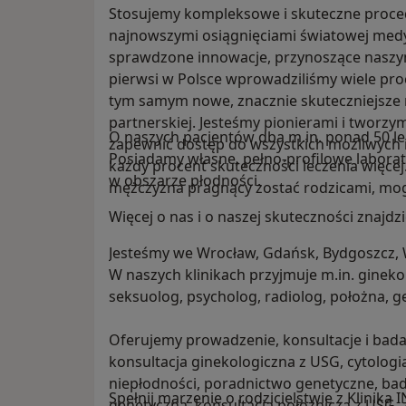
Stosujemy kompleksowe i skuteczne proc
najnowszymi osiągnięciami światowej med
sprawdzone innowacje, przynoszące naszym
pierwsi w Polsce wprowadziliśmy wiele pro
tym samym nowe, znacznie skuteczniejsze 
partnerskiej. Jesteśmy pionierami i tworzy
O naszych pacjentów dba m.in. ponad 50 le
zapewnić dostęp do wszystkich możliwych 
Posiadamy własne, pełno-profilowe labora
każdy procent skuteczności leczenia więcej
w obszarze płodności.
mężczyzna pragnący zostać rodzicami, mogl
Więcej o nas i o naszej skuteczności znajdz
Jesteśmy we Wrocław, Gdańsk, Bydgoszcz, 
W naszych klinikach przyjmuje m.in. ginek
seksuolog, psycholog, radiolog, położna, 
Oferujemy prowadzenie, konsultacje i badan
konsultacja ginekologiczna z USG, cytologia
niepłodności, poradnictwo genetyczne, bada
Spełnij marzenie o rodzicielstwie z Kliniką 
genetyczna, konsultacja położnicza z USG, 