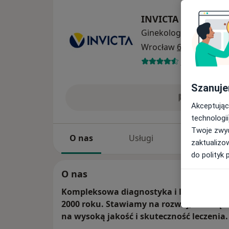
INVICTA Kliniki Le
Ginekologia
więcej
Wrocław
6 adresów
236 opinii
Szanuje
Wyślij w
Akceptując
technologii
Twoje zwyc
O nas
Usługi
Specjaliści
zaktualizo
do polityk 
O nas
Kompleksowa diagnostyka i leczenie niep
2000 roku. Stawiamy na rozwój, wiedzę i
na wysoką jakość i skuteczność leczenia.