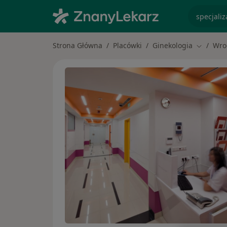
specjaliz
Strona Główna
Placówki
Ginekologia
Wro
Zmień mi