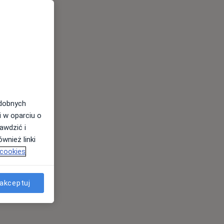
odobnych
i w oparciu o
awdzić i
wnież linki
 cookies
akceptuj