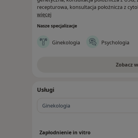
recepturowa, konsultacja położnicza z cyto
O nas
położnicza, USG położniczo-ginekologiczne
więcej
Możliwa konsultacja telefoniczna.
Nasze specjalizacje
Szybkie terminy. | Dobre opinie.
Ginekologia
Psychologia
Zobacz w
Usługi
Ginekologia
Zapłodnienie in vitro