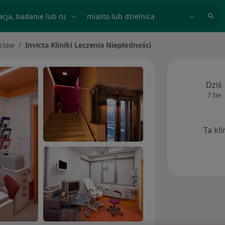
acja, badanie lub nazwisko
miasto lub dzielnica
cław
Invicta Kliniki Leczenia Niepłodności
asto
Dziś
7 Sie
Ta kl