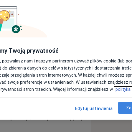
czenia Niepłodności
my Twoją prywatność
iadomość
, pozwalasz nam i naszym partnerom używać plików cookie (lub p
) do zbierania danych do celów statystycznych i dostarczania treśc
zaje przeglądania stron internetowych. W każdej chwili możesz spr
Adresy
Opinie
wać swoje preferencje w ustawieniach. W ustawieniach znajdziesz ró
prywatności stron trzecich. Więcej informacji znajdziesz w
polityka
Za
Edytuj ustawienia
łodności to nasza specjalność już od
 kompetencje, które przekładają się