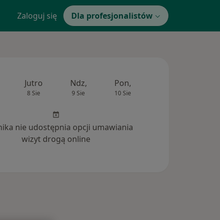
Zaloguj się
Dla profesjonalistów
Jutro
Ndz,
Pon,
Wt,
Śr,
8 Sie
9 Sie
10 Sie
11 Sie
12 Si
inika nie udostępnia opcji umawiania
wizyt drogą online