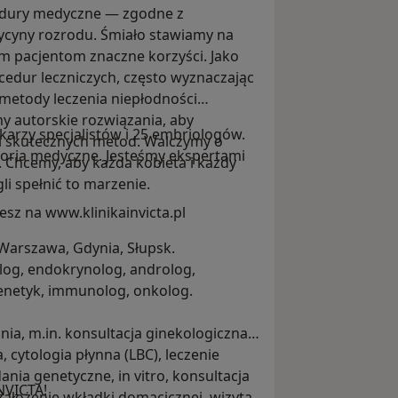
edury medyczne — zgodne z
ycyny rozrodu. Śmiało stawiamy na
 pacjentom znaczne korzyści. Jako
cedur leczniczych, często wyznaczając
metody leczenia niepłodności
my autorskie rozwiązania, aby
karzy specjalistów i 25 embriologów.
i skutecznych metod. Walczymy o
toria medyczne. Jesteśmy ekspertami
. Chcemy, aby każda kobieta i każdy
i spełnić to marzenie.
iesz na www.klinikainvicta.pl
Warszawa, Gdynia, Słupsk.
olog, endokrynolog, androlog,
genetyk, immunolog, onkolog.
ia, m.in. konsultacja ginekologiczna,
, cytologia płynna (LBC), leczenie
nia genetyczne, in vitro, konsultacja
INVICTA!
założenie wkładki domacicznej, wizyta