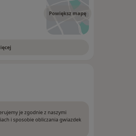
Powiększ mapę
ięcej
rujemy je zgodnie z naszymi
iach i sposobie obliczania gwiazdek
ięcej o opiniach