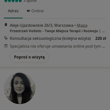
3 opinie
Adres
Online
Aleje Ujazdowskie 26/3, Warszawa
•
Mapa
Przestrzeń Holistic - Twoje Miejsce Terapii i Rozwoju | CENTRUM - Al. Ujazdowskie 26/3 (przy Placu Trzech Krzyży) | MOKOTÓW - Wernyhory 11 (przy Metrze Służew)
Konsultacja seksuologiczna (kolejna wizyta)
220 zł
Specjalista nie oferuje umawiania online pod tym adresem.
Poproś o wizytę