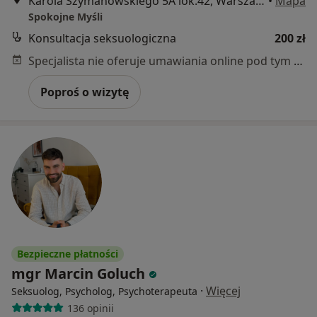
Karola Szymanowskiego 5A lok.42, Warszawa
•
Mapa
Spokojne Myśli
Konsultacja seksuologiczna
200 zł
Specjalista nie oferuje umawiania online pod tym adresem.
Poproś o wizytę
Bezpieczne płatności
mgr Marcin Goluch
·
Więcej
Seksuolog, Psycholog, Psychoterapeuta
136 opinii