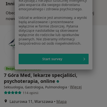
korzystają z narzędzi sztucznej inteligencji
Inni specjaliści w Twojej okolicy
jako wsparcia dla swojego dobrostanu
emocjonalnego i zdrowia psychicznego.
Obecnie nie ma wolnych miejsc. Sprawdź później
Udział w ankiecie jest anonimowy, a wyniki
nowe oferty.
będą analizowane i prezentowane
wyłącznie w formie zbiorczej. Pytania
dotyczące nastolatków są skierowane
wyłącznie do rodziców lub opiekunów
prawnych. Nie zbieramy informacji
bezpośrednio od osób niepełnoletnich.
Start survey
Bezpieczne płatności
7 Góra Med, lekarze specjaliści,
psychoterapia, online
·
Więcej
Seksuologia, Gastrologia, Pulmonologia
114 opinii
Lazurowa 11, Warszawa
•
Mapa