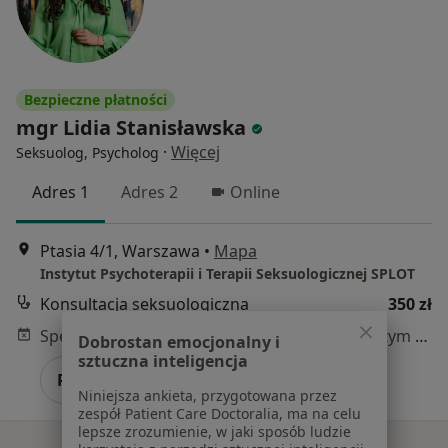
Bezpieczne płatności
mgr Lidia Stanisławska
·
Więcej
Seksuolog, Psycholog
Adres 1
Adres 2
Online
Ptasia 4/1, Warszawa
•
Mapa
Instytut Psychoterapii i Terapii Seksuologicznej SPLOT
Konsultacja seksuologiczna
350 zł
Specjalista nie oferuje umawiania online pod tym adresem.
Dobrostan emocjonalny i
sztuczna inteligencja
Poproś o wizytę
Niniejsza ankieta, przygotowana przez
zespół Patient Care Doctoralia, ma na celu
lepsze zrozumienie, w jaki sposób ludzie