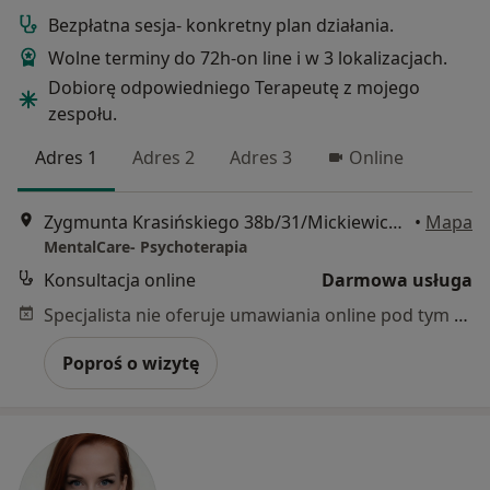
Bezpłatna sesja- konkretny plan działania.
Wolne terminy do 72h-on line i w 3 lokalizacjach.
Dobiorę odpowiedniego Terapeutę z mojego
zespołu.
Adres 1
Adres 2
Adres 3
Online
Zygmunta Krasińskiego 38b/31/Mickiewicza 27/89/ Koszykowa 60/62 lok 23, Warszawa
•
Mapa
MentalCare- Psychoterapia
Konsultacja online
Darmowa usługa
Specjalista nie oferuje umawiania online pod tym adresem.
Poproś o wizytę