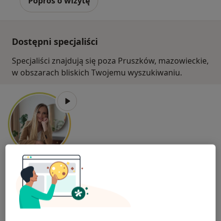
Poproś o wizytę
Dostępni specjaliści
Specjaliści znajdują się poza Pruszków, mazowieckie,
w obszarach bliskich Twojemu wyszukiwaniu.
Bezpieczne płatności
mgr Agata Falińska
·
Więcej
Seksuolog, Psycholog, Psychotraumatolog
29 opinii