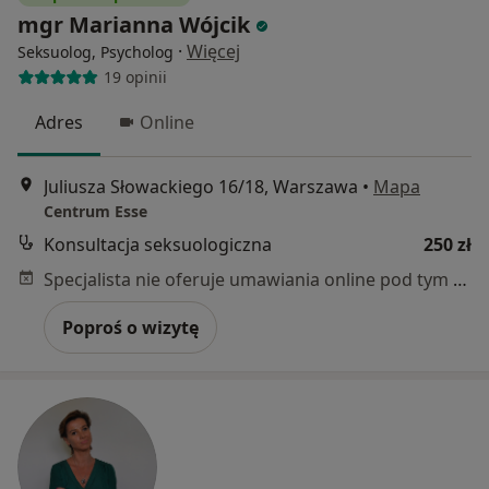
mgr Marianna Wójcik
·
Więcej
Seksuolog, Psycholog
19 opinii
Adres
Online
Juliusza Słowackiego 16/18, Warszawa
•
Mapa
Centrum Esse
Konsultacja seksuologiczna
250 zł
Specjalista nie oferuje umawiania online pod tym adresem.
Poproś o wizytę