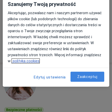
Szanujemy Twoją prywatność
Adres
Online
Akceptując, pozwalasz nam i naszym partnerom używać
plików cookie (lub podobnych technologii) do zbierania
Bracka 20/23, Warszawa
•
Mapa
danych do celów statystycznych i dostarczania treści w
Psychoclinic Bracka 20
oparciu o Twoje zwyczaje przeglądania stron
Konsultacja seksuologiczna
250 zł
internetowych. W każdej chwili możesz sprawdzić i
Specjalista nie oferuje umawiania online pod tym adresem.
zaktualizować swoje preferencje w ustawieniach. W
ustawieniach znajdziesz również linki do polityk
Poproś o wizytę
prywatności stron trzecich. Więcej informacji znajdziesz
w
polityka cookies
Zaakceptuj
Edytuj ustawienia
Bezpieczne płatności