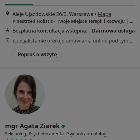
Aleje Ujazdowskie 26/3, Warszawa
•
Mapa
Przestrzeń Holistic - Twoje Miejsce Terapii i Rozwoju | CENTRUM - Al. Ujazdowskie 26/3 (przy Placu Trzech Krzyży) | MOKOTÓW - Wernyhory 11 (przy Metrze Służew)
Bezpłatna konsultacja wstępna - telefoniczna
Darmowa usługa
Specjalista nie oferuje umawiania online pod tym adresem.
Poproś o wizytę
mgr Agata Ziarek
Seksuolog, Psychoterapeuta, Psychotraumatolog