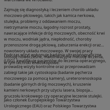
Zajmuję się diagnostyką i leczeniem chorób układu
moczowo-płciowego, takich jak kamica nerkowa,
stulejka, problemy z oddawaniem moczu,
nietrzymanie moczu, łagodny rozrost prostaty,
nawracające infekcje dróg moczowych, obecność krwi
w moczu, wodniak jądra, niepłodność, choroby
przenoszone drogą płciową, zaburzenia erekcji oraz
nowotwory układu moczowego. W swojej pracy
Podczas wizyt wykonuję badania ultrasonograficzne
stosuję nowoczesne, małoinwazyjne metody leczenia,
(USG), kwalifikuję pacjentów do leczenia operacyjnego,
w tym techniki endoskopowe.
prowadzę wizyty kontrolne oraz przeprowadzam
zabiegi takie jak cystoskopia (badanie pęcherza
moczowego za pomocą kamery), ureterorenoskopia
(badanie górnych dróg moczowych), kruszenie
kamieni nerkowych przy użyciu lasera, biopsja
gruczołu krokowego czy operacyjne leczenie stulejki.
Jako członek Europejskiego Towarzystwa
Urologicznego (EAU) oraz Polskiego Towarzystwa