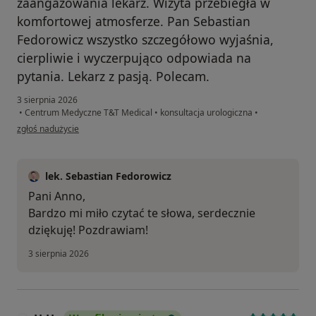
zaangażowania lekarz. Wizyta przebiegła w
komfortowej atmosferze. Pan Sebastian
Fedorowicz wszystko szczegółowo wyjaśnia,
cierpliwie i wyczerpująco odpowiada na
pytania. Lekarz z pasją. Polecam.
3 sierpnia 2026
•
Centrum Medyczne T&T Medical
•
konsultacja urologiczna
•
w opinii użytkownika Anna K.
zgłoś nadużycie
lek. Sebastian Fedorowicz
Pani Anno,
Bardzo mi miło czytać te słowa, serdecznie
dziękuję! Pozdrawiam!
3 sierpnia 2026