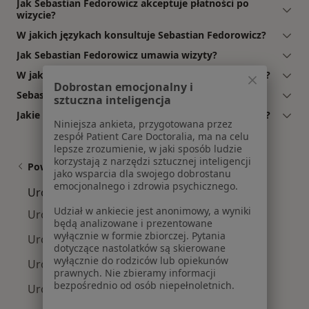
Jak Sebastian Fedorowicz akceptuje płatności po
wizycie?
W jakich językach konsultuje Sebastian Fedorowicz?
Jak Sebastian Fedorowicz umawia wizyty?
W jakich godzinach przyjmuje Sebastian Fedorowicz?
Dobrostan emocjonalny i
Sebastian Fedorowicz: co mówią pacjenci?
sztuczna inteligencja
Jakie ubezpieczenia akceptuje Sebastian Fedorowicz?
Niniejsza ankieta, przygotowana przez
zespół Patient Care Doctoralia, ma na celu
lepsze zrozumienie, w jaki sposób ludzie
korzystają z narzędzi sztucznej inteligencji
Powiązane wyszukiwania
jako wsparcia dla swojego dobrostanu
emocjonalnego i zdrowia psychicznego.
Urolodzy w pobliżu
Udział w ankiecie jest anonimowy, a wyniki
Urolodzy Krzyki
będą analizowane i prezentowane
wyłącznie w formie zbiorczej. Pytania
Urolodzy Fabryczna
dotyczące nastolatków są skierowane
wyłącznie do rodziców lub opiekunów
Urolodzy Stare Miasto
prawnych. Nie zbieramy informacji
bezpośrednio od osób niepełnoletnich.
Urolodzy Śródmieście