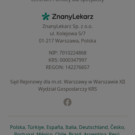
Kontakt
ZnanyLekarz - Strona główna
ZnanyLekarz Sp. z o.o.
ul. Kolejowa 5/7
01-217 Warszawa, Polska
NIP: ⁠7010224868
KRS: ⁠0000347997
REGON: ⁠142276657
Sąd Rejonowy dla m.st. Warszawy w Warszawie XII
Wydział Gospodarczy KRS
Facebook
otwiera się w nowej karcie
otwiera się w nowej karcie
otwiera się w nowej karcie
otwiera się w nowej karcie
otwiera się w nowej karci
otwiera się
otwi
Polska
,
Türkiye
,
España
,
Italia
,
Deutschland
,
Česko
,
otwiera się w nowej karcie
otwiera się w nowej karcie
otwiera się w nowej karcie
otwiera się w nowej kar
otwiera się 
otwier
Portugal
,
México
,
Chile
,
Brasil
,
Argentina
,
Perú
,