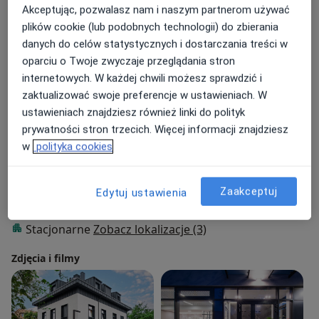
zaświadczeń medycznych
Akceptując, pozwalasz nam i naszym partnerom używać
Zakres porad
plików cookie (lub podobnych technologii) do zbierania
Urologia
danych do celów statystycznych i dostarczania treści w
oparciu o Twoje zwyczaje przeglądania stron
Główne obszary pomocy
internetowych. W każdej chwili możesz sprawdzić i
Nowotwory układu moczowego
zaktualizować swoje preferencje w ustawieniach. W
Łagodny rozrost prostaty
Impotencja
ustawieniach znajdziesz również linki do polityk
a11y_sr_more_disease
Kamica nerkowa
Stulejka
+49
prywatności stron trzecich. Więcej informacji znajdziesz
w
polityka cookies
Pacjenci których przyjmuję
Dorośli (Tylko pod niektórymi adresami)
Zaakceptuj
Edytuj ustawienia
Rodzaje konsultacji
Stacjonarne
Zobacz lokalizacje (3)
Zdjęcia i filmy