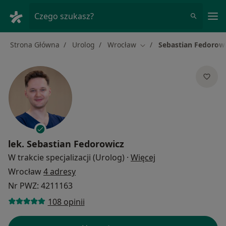
Me
Czego szukasz?
Strona Główna
Urolog
Wrocław
Sebastian Fedorow
Zmień miasto
lek.
Sebastian Fedorowicz
O specjalizacjach
W trakcie specjalizacji (Urolog)
·
Więcej
Wrocław
4 adresy
Nr PWZ: 4211163
108 opinii