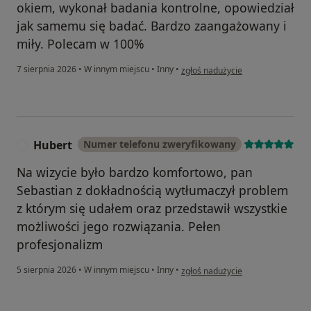
okiem, wykonał badania kontrolne, opowiedział
jak samemu się badać. Bardzo zaangażowany i
miły. Polecam w 100%
w opinii użytkownika Tomasz
7 sierpnia 2026
•
W innym miejscu
•
Inny
•
zgłoś nadużycie
Hubert
Numer telefonu zweryfikowany
H
Na wizycie było bardzo komfortowo, pan
Sebastian z dokładnością wytłumaczył problem
z którym się udałem oraz przedstawił wszystkie
możliwości jego rozwiązania. Pełen
profesjonalizm
w opinii użytkownika Hubert
5 sierpnia 2026
•
W innym miejscu
•
Inny
•
zgłoś nadużycie