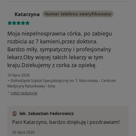
Katarzyna
Numer telefonu zweryfikowany
K
Moja niepelnosprawna córka, po zabiegu
rozbicia az 7 kamieni,przez doktora.
Bardzo miły, sympatyczny i profesjonalny
lekarz.Oby więcej takich lekarzy w tym
kraju.Dziekujemy z corka za opiekę.
10 lipca 2026
•
Dolnośląski Szpital Specjalistyczny im. T. Marciniaka - Centrum
Medycyny Ratunkowej
•
Inny
w opinii użytkownika Katarzyna
•
zgłoś nadużycie
lek. Sebastian Fedorowicz
Pani Katarzyno, bardzo dziękuję i pozdrawiam!
26 lipca 2026