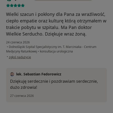
Wielki szacun i pokłony dla Pana za wrażliwość,
ciepło empatie oraz kulturę którą otrzymałem w
trakcie pobytu w szpitalu. Ma Pan doktor
Wielkie Serducho. Dziękuje wraz żoną.
24 czerwca 2026
•
Dolnośląski Szpital Specjalistyczny im. T. Marciniaka - Centrum
Medycyny Ratunkowej
•
konsultacja urologiczna
w opinii użytkownika Ryszard Z
•
zgłoś nadużycie
lek. Sebastian Fedorowicz
Dziękuję serdecznie i pozdrawiam serdecznie,
dużo zdrowia!
27 czerwca 2026