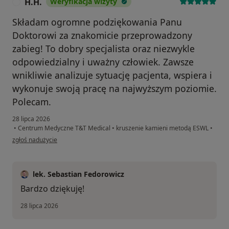
H.H.
Weryfikacja wizyty
H
Składam ogromne podziękowania Panu
Doktorowi za znakomicie przeprowadzony
zabieg! To dobry specjalista oraz niezwykle
odpowiedzialny i uważny człowiek. Zawsze
wnikliwie analizuje sytuację pacjenta, wspiera i
wykonuje swoją pracę na najwyższym poziomie.
Polecam.
28 lipca 2026
•
Centrum Medyczne T&T Medical
•
kruszenie kamieni metodą ESWL
•
w opinii użytkownika H.H.
zgłoś nadużycie
lek. Sebastian Fedorowicz
Bardzo dziękuję!
28 lipca 2026