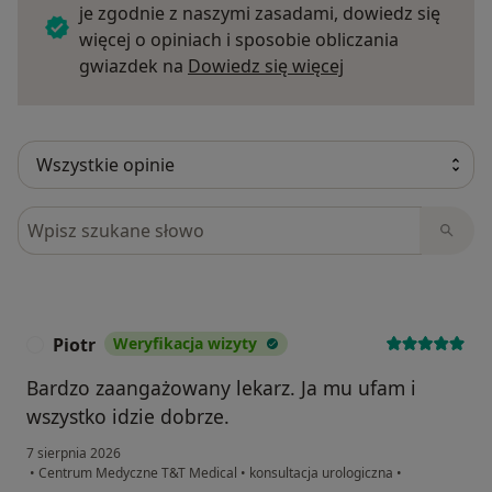
je zgodnie z naszymi zasadami, dowiedz się
więcej o opiniach i sposobie obliczania
Dowiedz się więce
gwiazdek na
Dowiedz się więcej
Szukaj w opiniach
Piotr
Weryfikacja wizyty
P
Bardzo zaangażowany lekarz. Ja mu ufam i
wszystko idzie dobrze.
7 sierpnia 2026
•
Centrum Medyczne T&T Medical
•
konsultacja urologiczna
•
w opinii użytkownika Piotr