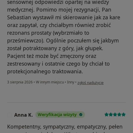
sensownej odpowiedzi opartej na wiedzy
medycznej. Pomimo mojej rezygnacji, Pan
Sebastian wystawił mi skierowanie jak za kare
oraz zapytał, czy chciałbym również zrobić
rezonans prostaty (wybrzmiało to
prześmiewczo). Ogólnie poczułem się jakbym
został potraktowany z góry, jak głupek.
Pacjent też może być zmęczony oraz
zestresowany i ostatnie czego by chciał to
protekcjonalnego traktowania.
w opinii użytkownika Paweł
3 sierpnia 2026
•
W innym miejscu
•
Inny
•
zgłoś nadużycie
Anna K.
Weryfikacja wizyty
A
Kompetentny, sympatyczny, empatyczny, pełen