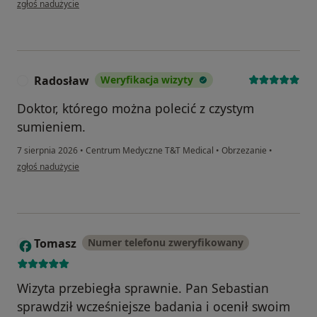
zgłoś nadużycie
Radosław
Weryfikacja wizyty
R
Doktor, którego można polecić z czystym
sumieniem.
7 sierpnia 2026
•
Centrum Medyczne T&T Medical
•
Obrzezanie
•
w opinii użytkownika Radosław
zgłoś nadużycie
Tomasz
Numer telefonu zweryfikowany
T
Wizyta przebiegła sprawnie. Pan Sebastian
sprawdził wcześniejsze badania i ocenił swoim