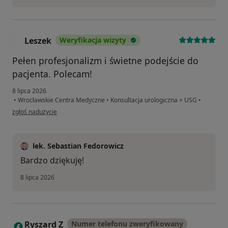
Leszek
Weryfikacja wizyty
L
Pełen profesjonalizm i świetne podejście do
pacjenta. Polecam!
8 lipca 2026
•
Wrocławskie Centra Medyczne
•
Konsultacja urologiczna + USG
•
w opinii użytkownika Leszek
zgłoś nadużycie
lek. Sebastian Fedorowicz
Bardzo dziękuję!
8 lipca 2026
Ryszard Z
Numer telefonu zweryfikowany
R