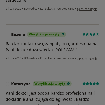
w opinii użytkownika
9 lipca 2026
•
BOmedica
•
Konsultacja neurologiczna
•
zgłoś nadużycie
Bozena
Weryfikacja wizyty
B
Bardzo kontaktowa,sympatyczna,profesjonalna
Pani doktor,duża wiedza. POLECAM!!
w opinii użytkownika
9 lipca 2026
•
BOmedica
•
Konsultacja neurologiczna
•
zgłoś nadużycie
Katarzyna
Weryfikacja wizyty
K
Pani doktor jest osobą bardzo profesjonalną i
dokładnie analizująca dolegliwości. Bardzo