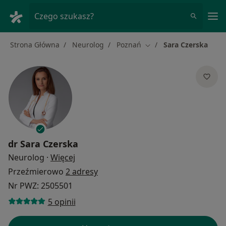
Me
Czego szukasz?
Strona Główna
Neurolog
Poznań
Sara Czerska
Zmień miasto
dr
Sara Czerska
O specjalizacjach
Neurolog
·
Więcej
Przeźmierowo
2 adresy
Nr PWZ: 2505501
5 opinii