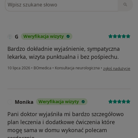
Szukaj w opiniach
G
Weryfikacja wizyty
Bardzo dokładnie wyjaśnienie, sympatyczna
lekarka, wizyta punktualna i bez pośpiechu.
w opinii użytkownika
10 lipca 2026
•
BOmedica
•
Konsultacja neurologiczna
•
zgłoś nadużycie
Monika
Weryfikacja wizyty
M
Pani doktor wyjaśniła mi bardzo szczegółowo
plan leczenia i dodatkowe ćwiczenia które
mogę sama w domu wykonać polecam
serdecznie