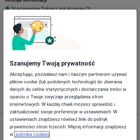
innymi zaburzeniami ruchowymi, chorobą Alzheimera i
Stacjonarne
Zobacz lokalizacje (2)
innymi zespołami otępiennymi, osobami z
zaburzeniami zachowania, snu, nastroju.
Zdjęcia i filmy
Szanujemy Twoją prywatność
Akceptując, pozwalasz nam i naszym partnerom używać
Zobacz galerię (2)
plików cookie (lub podobnych technologii) do zbierania
danych do celów statystycznych i dostarczania treści w
oparciu o Twoje zwyczaje przeglądania stron
Pokaż więcej
o doświadczeniu
internetowych. W każdej chwili możesz sprawdzić i
zaktualizować swoje preferencje w ustawieniach. W
ustawieniach znajdziesz również linki do polityk
Usługi i ceny
prywatności stron trzecich. Więcej informacji znajdziesz
w
polityka cookies
Konsultacja neurologiczna