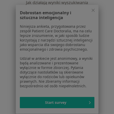
Jak działają wyniki wyszukiwania
Dostępność
Dobrostan emocjonalny i
O nas
sztuczna inteligencja
Praca
Rekrutujemy!
Niniejsza ankieta, przygotowana przez
Partnerzy
zespół Patient Care Doctoralia, ma na celu
Centrum prasowe
lepsze zrozumienie, w jaki sposób ludzie
Kontakt
korzystają z narzędzi sztucznej inteligencji
jako wsparcia dla swojego dobrostanu
Dla pacjentów
emocjonalnego i zdrowia psychicznego.
Lekarze
Udział w ankiecie jest anonimowy, a wyniki
będą analizowane i prezentowane
Placówki medyczne
wyłącznie w formie zbiorczej. Pytania
Pytania i odpowiedzi
dotyczące nastolatków są skierowane
Usługi i zabiegi
wyłącznie do rodziców lub opiekunów
prawnych. Nie zbieramy informacji
Choroby
bezpośrednio od osób niepełnoletnich.
Pomoc
Aplikacje mobilne
Blog dla pacjentów
Start survey
Dla profesjonalistów