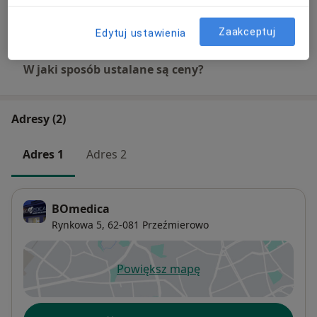
Umów wizytę
Od 300 zł
Szczegóły
Zaakceptuj
Edytuj ustawienia
W jaki sposób ustalane są ceny?
Adresy (2)
Adres 1
Adres 2
BOmedica
Rynkowa 5,
62-081
Przeźmierowo
Powiększ mapę
otwiera się w nowej karcie
Dostępność