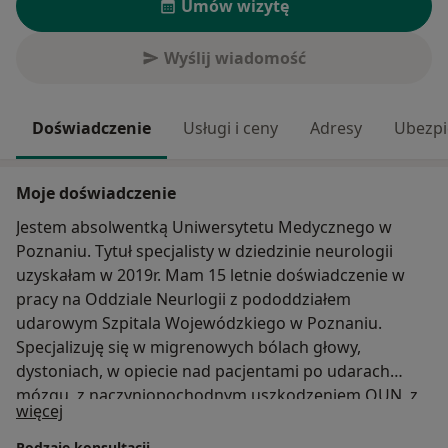
Umów wizytę
Wyślij wiadomość
Doświadczenie
Usługi i ceny
Adresy
Ubezpi
Moje doświadczenie
Jestem absolwentką Uniwersytetu Medycznego w
Poznaniu. Tytuł specjalisty w dziedzinie neurologii
uzyskałam w 2019r. Mam 15 letnie doświadczenie w
pracy na Oddziale Neurlogii z pododdziałem
udarowym Szpitala Wojewódzkiego w Poznaniu.
Specjalizuję się w migrenowych bólach głowy,
dystoniach, w opiecie nad pacjentami po udarach
mózgu, z naczyniopochodnym uszkodzeniem OUN, z
O mnie
więcej
powikłaniami zaburzeń metabolicznych. Zajmuję się
także pacjentami z padaczką, chorobą Parkinsona i
Rodzaje konsultacji