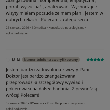
zaangażowana i kompetentna, empatyczna ,
potrafi wysłuchać , analizować . Wychodząc z
wizyty miałam poczucie że mam plan , jestem w
dobrych rękach . Polecam z całego serca.
25 czerwca 2026
•
BOmedica
•
Konsultacja neurologiczna
•
w opinii użytkownika Katarzyna
zgłoś nadużycie
M.N
Numer telefonu zweryfikowany
M
Jestem bardzo zadowolona z wizyty. Pani
Doktor jest bardzo zaangażowana,
przeprowadziła szczegółowy wywiad i
pokierowała na dalsze badania. Z pewnością
wrócę! Polecam!
3 czerwca 2026
•
BOmedica
•
Konsultacja neurologiczna
•
w opinii użytkownika M.N
zgłoś nadużycie