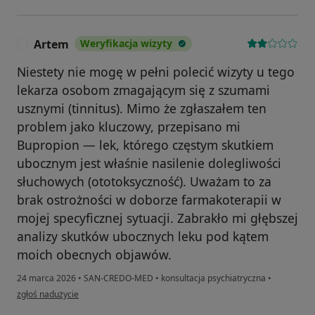
Artem
Weryfikacja wizyty
A
Niestety nie mogę w pełni polecić wizyty u tego
lekarza osobom zmagającym się z szumami
usznymi (tinnitus). Mimo że zgłaszałem ten
problem jako kluczowy, przepisano mi
Bupropion — lek, którego częstym skutkiem
ubocznym jest właśnie nasilenie dolegliwości
słuchowych (ototoksyczność). Uważam to za
brak ostrożności w doborze farmakoterapii w
mojej specyficznej sytuacji. Zabrakło mi głębszej
analizy skutków ubocznych leku pod kątem
moich obecnych objawów.
24 marca 2026
•
SAN-CREDO-MED
•
konsultacja psychiatryczna
•
w opinii użytkownika Artem
zgłoś nadużycie