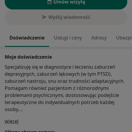
Umów wizytę
Wyślij wiadomość
Doświadczenie
Usługi i ceny
Adresy
Ubezpi
Moje doświadczenie
Specjalizuję się w diagnostyce i leczeniu zaburzeń
depresyjnych, zaburzeń lękowych (w tym PTSD),
zaburzeń nastroju, snu oraz trudności adaptacyjnych.
Pomagam również pacjentom z różnorodnymi
problemami psychicznymi, dostosowując podejście
terapeutyczne do indywidualnych potrzeb każdej
osoby.
O mnie
więcej
Doświadczenie kliniczne zdobywałem zarówno w
szpitalach psychiatrycznych, jak i poradniach zdrowia
Główne obszary pomocy