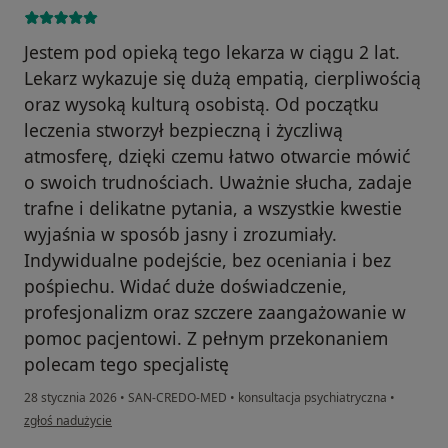
Jestem pod opieką tego lekarza w ciągu 2 lat.
Lekarz wykazuje się dużą empatią, cierpliwością
oraz wysoką kulturą osobistą. Od początku
leczenia stworzył bezpieczną i życzliwą
atmosferę, dzięki czemu łatwo otwarcie mówić
o swoich trudnościach. Uważnie słucha, zadaje
trafne i delikatne pytania, a wszystkie kwestie
wyjaśnia w sposób jasny i zrozumiały.
Indywidualne podejście, bez oceniania i bez
pośpiechu. Widać duże doświadczenie,
profesjonalizm oraz szczere zaangażowanie w
pomoc pacjentowi. Z pełnym przekonaniem
polecam tego specjalistę
28 stycznia 2026
•
SAN-CREDO-MED
•
konsultacja psychiatryczna
•
w opinii użytkownika Mariia Rozumniak
zgłoś nadużycie