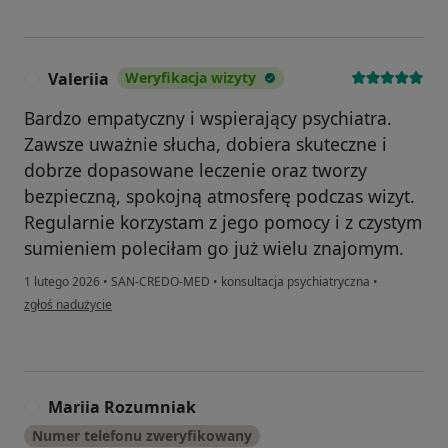
Valeriia
Weryfikacja wizyty
V
Bardzo empatyczny i wspierający psychiatra.
Zawsze uważnie słucha, dobiera skuteczne i
dobrze dopasowane leczenie oraz tworzy
bezpieczną, spokojną atmosferę podczas wizyt.
Regularnie korzystam z jego pomocy i z czystym
sumieniem poleciłam go już wielu znajomym.
1 lutego 2026
•
SAN-CREDO-MED
•
konsultacja psychiatryczna
•
w opinii użytkownika Valeriia
zgłoś nadużycie
Mariia Rozumniak
M
Numer telefonu zweryfikowany