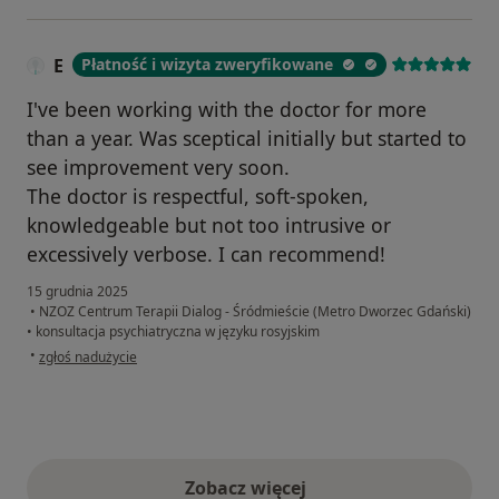
E
Płatność i wizyta zweryfikowane
I've been working with the doctor for more
than a year. Was sceptical initially but started to
see improvement very soon.
The doctor is respectful, soft-spoken,
knowledgeable but not too intrusive or
excessively verbose. I can recommend!
15 grudnia 2025
•
NZOZ Centrum Terapii Dialog - Śródmieście (Metro Dworzec Gdański)
•
konsultacja psychiatryczna w języku rosyjskim
w opinii użytkownika E
•
zgłoś nadużycie
Zobacz więcej