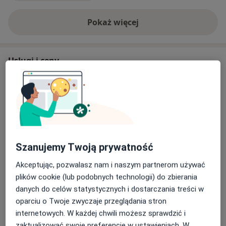
Pokaż więcej
o doświadczeniu
Usługi i ceny
Konsultacja psychiatryczna
Umów wizytę
Od 300 zł
Szczegóły
Konsultacja psychiatryczna w
języku rosyjskim
Umów wizytę
Od 300 zł
Szczegóły
Szanujemy Twoją prywatność
Akceptując, pozwalasz nam i naszym partnerom używać
Konsultacja psychiatryczna w
plików cookie (lub podobnych technologii) do zbierania
języku ukraińskim
Umów wizytę
danych do celów statystycznych i dostarczania treści w
Od 300 zł
Szczegóły
oparciu o Twoje zwyczaje przeglądania stron
internetowych. W każdej chwili możesz sprawdzić i
zaktualizować swoje preferencje w ustawieniach. W