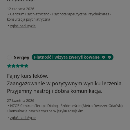
12 czerwca 2026
•
Centrum Psychiatryczno - Psychoterapeutyczne Psychokrates
•
konsultacja psychiatryczna
w opinii użytkownika Diana
•
zgłoś nadużycie
Sergey
Płatność i wizyta zweryfikowane
S
Fajny kurs leków.
Zaangażowanie w pozytywnym wyniku leczenia.
Przyjemny nastrój i dobra komunikacja.
27 kwietnia 2026
•
NZOZ Centrum Terapii Dialog - Śródmieście (Metro Dworzec Gdański)
•
konsultacja psychiatryczna w języku rosyjskim
w opinii użytkownika Sergey
•
zgłoś nadużycie