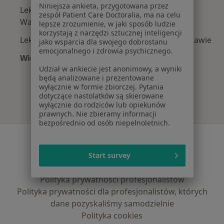
Niniejsza ankieta, przygotowana przez
Lekarze bez specjalizacji z Signal Iduna w
zespół Patient Care Doctoralia, ma na celu
Warszawie
lepsze zrozumienie, w jaki sposób ludzie
korzystają z narzędzi sztucznej inteligencji
Lekarze bez specjalizacji z Compensa w Warszawie
jako wsparcia dla swojego dobrostanu
emocjonalnego i zdrowia psychicznego.
Więcej (3)
Więcej w kategorii: Najpopularniejsze ubezpie
Udział w ankiecie jest anonimowy, a wyniki
będą analizowane i prezentowane
wyłącznie w formie zbiorczej. Pytania
dotyczące nastolatków są skierowane
wyłącznie do rodziców lub opiekunów
prawnych. Nie zbieramy informacji
bezpośrednio od osób niepełnoletnich.
Serwis
Regulamin
Start survey
Polityka prywatności pacjentów
Polityka prywatności profesjonalistów
Polityka prywatności dla profesjonalistów, których
dane pozyskaliśmy samodzielnie
Polityka cookies