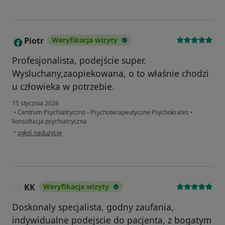
Piotr
Weryfikacja wizyty
P
Profesjonalista, podejście super.
Wysluchany,zaopiekowana, o to właśnie chodzi
u człowieka w potrzebie.
15 stycznia 2026
•
Centrum Psychiatryczno - Psychoterapeutyczne Psychokrates
•
konsultacja psychiatryczna
w opinii użytkownika Piotr
•
zgłoś nadużycie
KK
Weryfikacja wizyty
K
Doskonaly specjalista, godny zaufania,
indywidualne podejscie do pacjenta, z bogatym