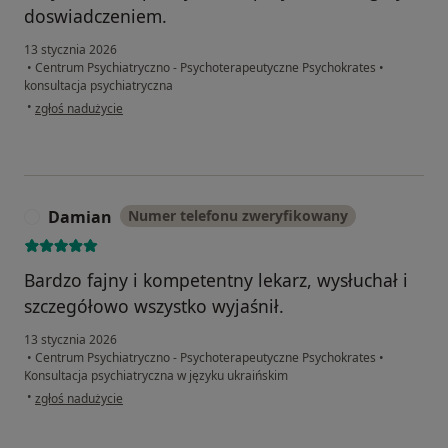
doswiadczeniem.
13 stycznia 2026
•
Centrum Psychiatryczno - Psychoterapeutyczne Psychokrates
•
konsultacja psychiatryczna
w opinii użytkownika KK
•
zgłoś nadużycie
Damian
Numer telefonu zweryfikowany
D
Bardzo fajny i kompetentny lekarz, wysłuchał i
szczegółowo wszystko wyjaśnił.
13 stycznia 2026
•
Centrum Psychiatryczno - Psychoterapeutyczne Psychokrates
•
Konsultacja psychiatryczna w języku ukraińskim
w opinii użytkownika Damian
•
zgłoś nadużycie