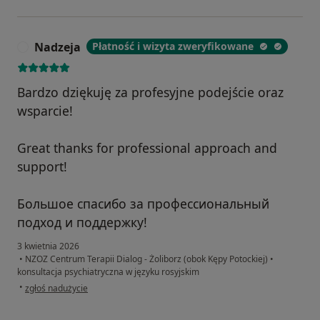
Nadzeja
Płatność i wizyta zweryfikowane
N
Bardzo dziękuję za profesyjne podejście oraz
wsparcie!
Great thanks for professional approach and
support!
Большое спасибо за профессиональный
подход и поддержку!
3 kwietnia 2026
•
NZOZ Centrum Terapii Dialog - Żoliborz (obok Kępy Potockiej)
•
konsultacja psychiatryczna w języku rosyjskim
w opinii użytkownika Nadzeja
•
zgłoś nadużycie