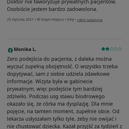
Doktor nie faworyzuje prywatnych pacjentów.
Osobiście jestem bardzo zadowolona.
w opinii użytkownika Julita
25 stycznia 2021
•
W innym miejscu
•
Inny
•
zgłoś nadużycie
Monika L.
M
Zero podejścia do pacjenta, z daleka można
wyczuć zupełną obojętność. O wszystko trzeba
dopytywać, sam z siebie udziela zdawkowe
informacje. Wizyta była w gabinecie
prywatnym, więc podejście tym bardziej
zdziwiło. Podczas usg stawu biodrowego
okazało się, że córka ma dysplazję. Dla mnie
pojęcie, na tamten moment, zupełnie obce. Od
lekarza usłyszałam tylko tyle, żeby nie owijać i
nie chustować dziecka. Kazał przyjść za tydzień z