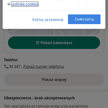
w
polityka cookies
aleja Wolności 34,
Śródmieście
, 42-200
Częstochowa
Zaakceptuj
Edytuj ustawienia
Powiększ mapę
otwiera się w nowej karcie
Dostępność
Pokaż kalendarz
Telefon
34 347...
Pokaż numer telefonu
Pokaż więcej
o adresie
Ubezpieczenia - brak akceptowanych
Ten specjalista przyjmuje wyłącznie pacjentów