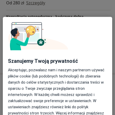
Od 280 zł
Szczegóły
Konsultacja ortopedyczna - kończyna dolna
Od 280 zł
Szczegóły
Konsultacja ortopedyczna - kończyna górna
Od 280 zł
Szczegóły
Szanujemy Twoją prywatność
W jaki sposób ustalane są ceny?
Akceptując, pozwalasz nam i naszym partnerom używać
plików cookie (lub podobnych technologii) do zbierania
Adresy (2)
danych do celów statystycznych i dostarczania treści w
oparciu o Twoje zwyczaje przeglądania stron
Adres 1
Adres 2
internetowych. W każdej chwili możesz sprawdzić i
zaktualizować swoje preferencje w ustawieniach. W
ustawieniach znajdziesz również linki do polityk
prywatności stron trzecich. Więcej informacji znajdziesz
Medyk Centrum