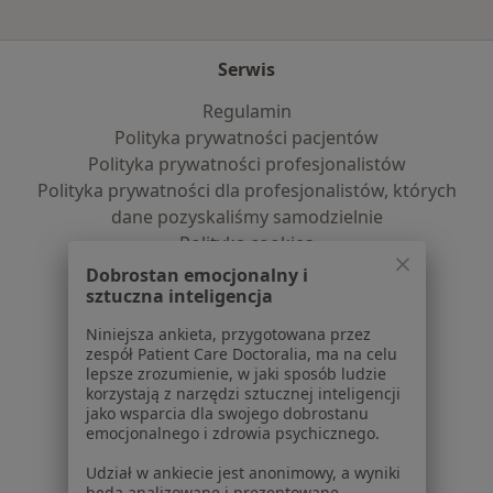
Serwis
Regulamin
Polityka prywatności pacjentów
Polityka prywatności profesjonalistów
Polityka prywatności dla profesjonalistów, których
dane pozyskaliśmy samodzielnie
Polityka cookies
Jak działają wyniki wyszukiwania
Dobrostan emocjonalny i
Dostępność
sztuczna inteligencja
O nas
Niniejsza ankieta, przygotowana przez
Praca
Rekrutujemy!
zespół Patient Care Doctoralia, ma na celu
Partnerzy
lepsze zrozumienie, w jaki sposób ludzie
korzystają z narzędzi sztucznej inteligencji
Centrum prasowe
jako wsparcia dla swojego dobrostanu
Kontakt
emocjonalnego i zdrowia psychicznego.
Dla pacjentów
Udział w ankiecie jest anonimowy, a wyniki
będą analizowane i prezentowane