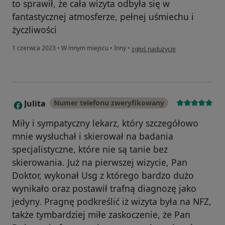
to sprawił, że cała wizyta odbyła się w
fantastycznej atmosferze, pełnej uśmiechu i
życzliwości
w opinii użytkownika Ania
1 czerwca 2023
•
W innym miejscu
•
Inny
•
zgłoś nadużycie
Julita
Numer telefonu zweryfikowany
J
Miły i sympatyczny lekarz, który szczegółowo
mnie wysłuchał i skierował na badania
specjalistyczne, które nie są tanie bez
skierowania. Już na pierwszej wizycie, Pan
Doktor, wykonał Usg z którego bardzo dużo
wynikało oraz postawił trafną diagnozę jako
jedyny. Pragnę podkreślić iż wizyta była na NFZ,
także tymbardziej miłe zaskoczenie, że Pan