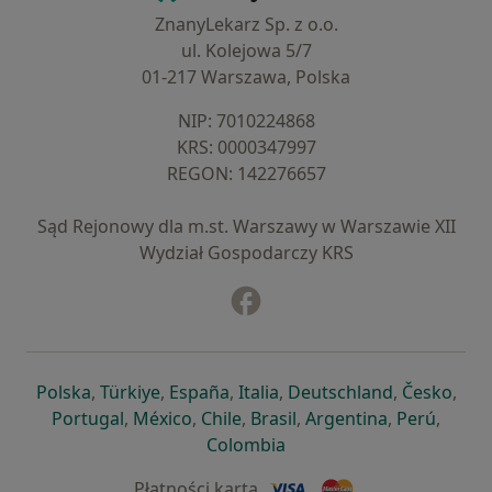
ZnanyLekarz Sp. z o.o.
ul. Kolejowa 5/7
01-217 Warszawa, Polska
NIP: ⁠7010224868
KRS: ⁠0000347997
REGON: ⁠142276657
Sąd Rejonowy dla m.st. Warszawy w Warszawie XII
Wydział Gospodarczy KRS
Facebook
otwiera się w nowej karcie
otwiera się w nowej karcie
otwiera się w nowej karcie
otwiera się w nowej karcie
otwiera się w nowej karci
otwiera się
otwi
Polska
,
Türkiye
,
España
,
Italia
,
Deutschland
,
Česko
,
otwiera się w nowej karcie
otwiera się w nowej karcie
otwiera się w nowej karcie
otwiera się w nowej kar
otwiera się 
otwier
Portugal
,
México
,
Chile
,
Brasil
,
Argentina
,
Perú
,
otwiera się w nowej karc
Colombia
Płatności kartą