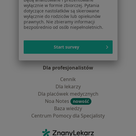
Lekarze
wyłącznie w formie zbiorczej. Pytania
dotyczące nastolatków są skierowane
Placówki medyczne
wyłącznie do rodziców lub opiekunów
Pytania i odpowiedzi
prawnych. Nie zbieramy informacji
Usługi i zabiegi
bezpośrednio od osób niepełnoletnich.
Choroby
Pomoc
Start survey
Aplikacje mobilne
Blog dla pacjentów
Dla profesjonalistów
Cennik
Dla lekarzy
Dla placówek medycznych
Noa Notes
nowość
Baza wiedzy
Centrum Pomocy dla Specjalisty
Kontakt
ZnanyLekarz - Strona główna