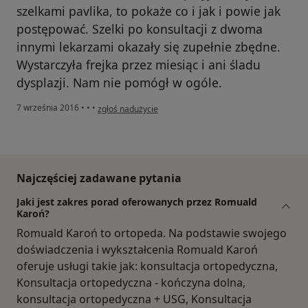
szelkami pavlika, to pokaże co i jak i powie jak
postępować. Szelki po konsultacji z dwoma
innymi lekarzami okazały się zupełnie zbędne.
Wystarczyła frejka przez miesiąc i ani śladu
dysplazji. Nam nie pomógł w ogóle.
w opinii użytkownika Monika L.
7 września 2016
•
•
•
zgłoś nadużycie
Najczęściej zadawane pytania
Jaki jest zakres porad oferowanych przez Romuald
Karoń?
Romuald Karoń to ortopeda. Na podstawie swojego
doświadczenia i wykształcenia Romuald Karoń
oferuje usługi takie jak: konsultacja ortopedyczna,
Konsultacja ortopedyczna - kończyna dolna,
konsultacja ortopedyczna + USG, Konsultacja