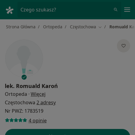
Me
Czego szukasz?
Strona Główna
Ortopeda
Częstochowa
Romuald Ka
Zmień miasto
lek.
Romuald Karoń
O specjalizacjach
Ortopeda
·
Więcej
Częstochowa
2 adresy
Nr PWZ: 1783519
4 opinie