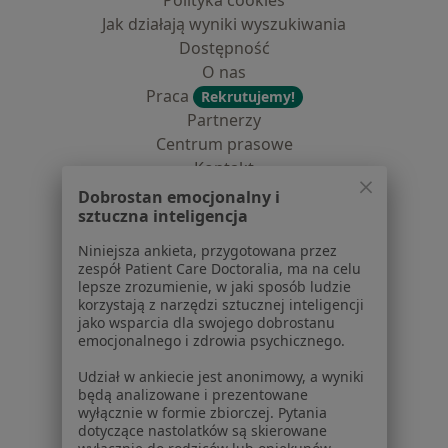
Polityka cookies
Jak działają wyniki wyszukiwania
Dostępność
O nas
Praca
Rekrutujemy!
Partnerzy
Centrum prasowe
Kontakt
Dobrostan emocjonalny i
Dla pacjentów
sztuczna inteligencja
Lekarze
Niniejsza ankieta, przygotowana przez
Placówki medyczne
zespół Patient Care Doctoralia, ma na celu
lepsze zrozumienie, w jaki sposób ludzie
Pytania i odpowiedzi
korzystają z narzędzi sztucznej inteligencji
Usługi i zabiegi
jako wsparcia dla swojego dobrostanu
Choroby
emocjonalnego i zdrowia psychicznego.
Pomoc
Udział w ankiecie jest anonimowy, a wyniki
Aplikacje mobilne
będą analizowane i prezentowane
Blog dla pacjentów
wyłącznie w formie zbiorczej. Pytania
dotyczące nastolatków są skierowane