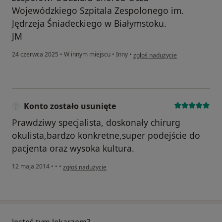
Wojewódzkiego Szpitala Zespolonego im.
Jędrzeja Śniadeckiego w Białymstoku.
JM
w opinii użytkownika Jarek
24 czerwca 2025
•
W innym miejscu
•
Inny
•
zgłoś nadużycie
Konto zostało usunięte
Prawdziwy specjalista, doskonały chirurg
okulista,bardzo konkretne,super podejście do
pacjenta oraz wysoka kultura.
w opinii użytkownika Konto zostało usunięte
12 maja 2014
•
•
•
zgłoś nadużycie