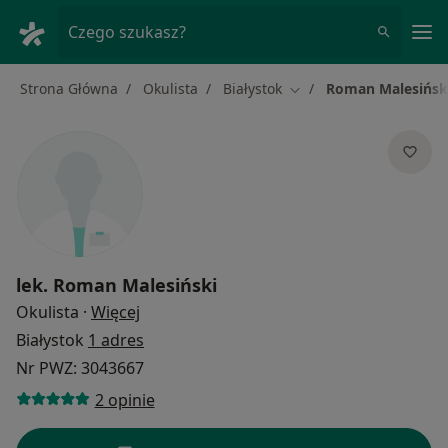
Me
Czego szukasz?
Strona Główna
Okulista
Białystok
Roman Malesińsk
Zmień miasto
lek.
Roman Malesiński
O specjalizacjach
Okulista
·
Więcej
Białystok
1 adres
Nr PWZ: 3043667
2 opinie