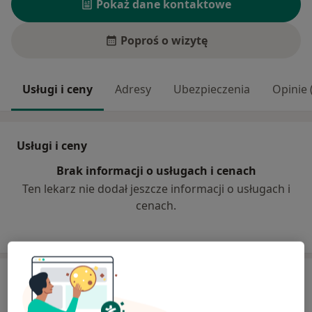
Pokaż dane kontaktowe
Poproś o wizytę
Usługi i ceny
Adresy
Ubezpieczenia
Opinie 
Usługi i ceny
Brak informacji o usługach i cenach
Ten lekarz nie dodał jeszcze informacji o usługach i
cenach.
Adres