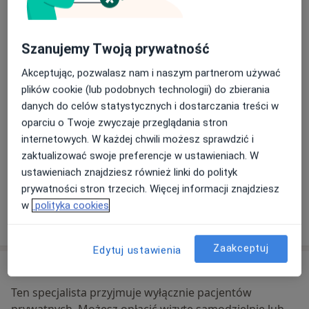
Indywidualna Specjalistyczna Praktyka
Lekarska - Roman Malesiński
Kazimierza Pułaskiego 150,
Nowe Miasto
, 15-338
Białystok
Szanujemy Twoją prywatność
Akceptując, pozwalasz nam i naszym partnerom używać
Powiększ mapę
plików cookie (lub podobnych technologii) do zbierania
otwiera się w nowej karcie
danych do celów statystycznych i dostarczania treści w
oparciu o Twoje zwyczaje przeglądania stron
Dostępność
W tym gabinecie nie można umawiać wizyt przez
internetowych. W każdej chwili możesz sprawdzić i
internet
zaktualizować swoje preferencje w ustawieniach. W
Co mam zrobić w tej sytuacji?
ustawieniach znajdziesz również linki do polityk
prywatności stron trzecich. Więcej informacji znajdziesz
w
polityka cookies
Pokaż więcej
o adresie
Zaakceptuj
Edytuj ustawienia
Ubezpieczenia - brak akceptowanych
Ten specjalista przyjmuje wyłącznie pacjentów