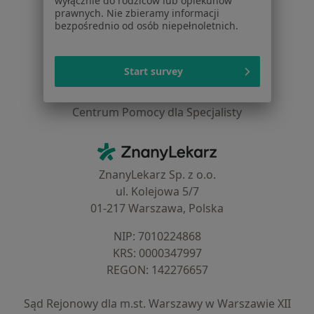
wyłącznie do rodziców lub opiekunów
Dla profesjonalistów
prawnych. Nie zbieramy informacji
bezpośrednio od osób niepełnoletnich.
Cennik
Dla lekarzy
Dla placówek medycznych
Start survey
Noa Notes
nowość
Baza wiedzy
Centrum Pomocy dla Specjalisty
Kontakt
ZnanyLekarz - Strona główna
ZnanyLekarz Sp. z o.o.
ul. Kolejowa 5/7
01-217 Warszawa, Polska
NIP: ⁠7010224868
KRS: ⁠0000347997
REGON: ⁠142276657
Sąd Rejonowy dla m.st. Warszawy w Warszawie XII