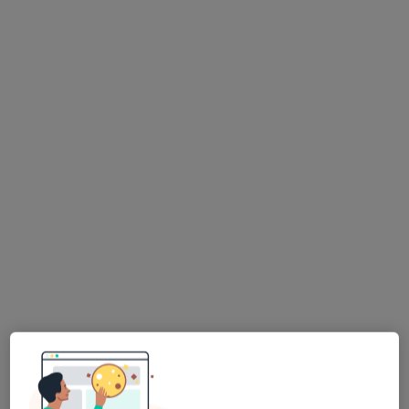
Rataja 8, Rusocin
•
Mapa
Brak dostępnych specjalistów z wolnymi terminami w tym centrum medycznym.
Pokaż profil
Dostępni specjaliści
Specjaliści znajdują się poza Pruszcz Gdański,
pomorskie, w obszarach bliskich Twojemu
wyszukiwaniu.