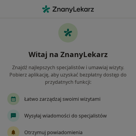
Me
Reumatolog • Pruszcz Gdański, pomorskie
Filtry
Ubezpieczenie
Mapa
Polecani reumatolodzy w Pruszczu
Witaj na ZnanyLekarz
Gdańskim
Jak działają wyniki wyszukiwania
Znajdź najlepszych specjalistów i umawiaj wizyty.
Pobierz aplikację, aby uzyskać bezpłatny dostęp do
przydatnych funkcji:
Wybierz swoje ubezpieczenie
Łatwo zarządzaj swoimi wizytami
Wysyłaj wiadomości do specjalistów
Otrzymuj powiadomienia