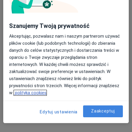
Bezpieczne płatności
dr n. med. Mirosława Koseda-Dragan
·
Więcej
Reumatolog
Szanujemy Twoją prywatność
81 opinii
Akceptując, pozwalasz nam i naszym partnerom używać
Adres 1
Adres 2
plików cookie (lub podobnych technologii) do zbierania
danych do celów statystycznych i dostarczania treści w
oparciu o Twoje zwyczaje przeglądania stron
Grunwaldzka 82, Gdańskie CH "Manhattan", Gdańsk
•
Mapa
internetowych. W każdej chwili możesz sprawdzić i
Centrum Medyczne POLMED – Gdańsk, al. Grunwaldzka 82
zaktualizować swoje preferencje w ustawieniach. W
Konsultacja reumatologiczna (kolejna wizyta)
290 zł
ustawieniach znajdziesz również linki do polityk
Specjalista nie oferuje umawiania online pod tym adresem.
prywatności stron trzecich. Więcej informacji znajdziesz
w
polityka cookies
Poproś o wizytę
Zaakceptuj
Edytuj ustawienia