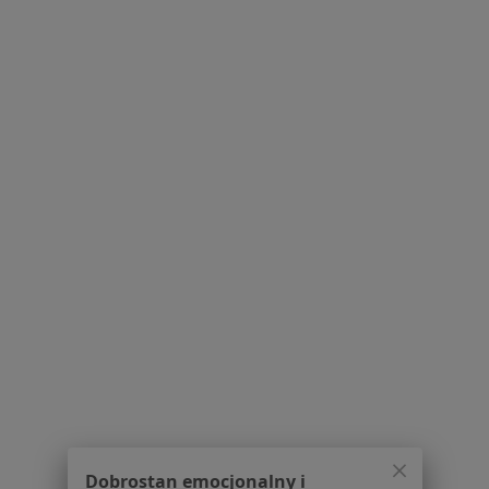
lek. Donata
Licznerska-Chabior
reumatolog
Brak dostępnych specjalistów z wolnymi terminami w tym centrum medycznym.
Pokaż profil
Powiązane wyszukiwania
|
Oferty pracy - Reumatolog
W pobliżu Pruszcza Gdańskiego
Reumatolodzy w Gdańsku
Reumatolodzy w Gdyni
Reumatolodzy w Sopocie
Reumatolodzy w Starogardzie Gdańskim
Dobrostan emocjonalny i