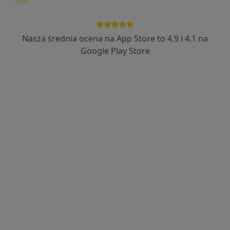
Med Expert Przychodnia Specjalistyczna
·
Więcej
Nasza średnia ocena na App Store to 4.9 i 4.1 na
Reumatologia, Urologia, Stomatologia
270 opinii
Google Play Store
Aleja Księdza Józefa Waląga 2, 1 piętro., Pruszcz Gdański
•
Mapa
Brak dostępnych specjalistów z wolnymi terminami w tym centrum medycznym.
Pokaż profil
Świat Zdrowia Gdańsk / Kowale (Endomed