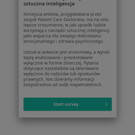
Reumatolodzy w Sztumie
sztuczna inteligencja
Więcej (12)
Niniejsza ankieta, przygotowana przez
zespół Patient Care Doctoralia, ma na celu
Więcej w kategorii: W pobliżu Pruszcza Gdańs
lepsze zrozumienie, w jaki sposób ludzie
korzystają z narzędzi sztucznej inteligencji
Najczęstsze schorzenia
jako wsparcia dla swojego dobrostanu
Alergie skórne Pruszcz Gdański
emocjonalnego i zdrowia psychicznego.
Atopowe zapalenie skóry Pruszcz Gdański
Udział w ankiecie jest anonimowy, a wyniki
będą analizowane i prezentowane
Blizny Pruszcz Gdański
wyłącznie w formie zbiorczej. Pytania
dotyczące nastolatków są skierowane
Ból zęba Pruszcz Gdański
wyłącznie do rodziców lub opiekunów
prawnych. Nie zbieramy informacji
Brak zębów Pruszcz Gdański
bezpośrednio od osób niepełnoletnich.
Więcej (14)
Więcej w kategorii: Najczęstsze schorzenia
Start survey
Strona Główna
Reumatolog
Pruszcz Gdański
Zmień miasto