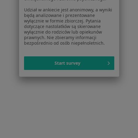
Jak działają wyniki wyszukiwania
Udział w ankiecie jest anonimowy, a wyniki
Dostępność
będą analizowane i prezentowane
O nas
wyłącznie w formie zbiorczej. Pytania
Praca
dotyczące nastolatków są skierowane
Rekrutujemy!
wyłącznie do rodziców lub opiekunów
Partnerzy
prawnych. Nie zbieramy informacji
Centrum prasowe
bezpośrednio od osób niepełnoletnich.
Kontakt
Dla pacjentów
Start survey
Lekarze
Placówki medyczne
Pytania i odpowiedzi
Usługi i zabiegi
Choroby
Pomoc
Aplikacje mobilne
Blog dla pacjentów
Dla profesjonalistów