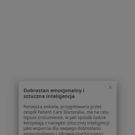
Choroby laryngologiczne Nowa Ruda
Więcej (11)
Więcej w kategorii: Najczęstsze schorzenia
Strona Główna
Reumatolog
Nowa Ruda
Zmień miasto
Serwis
Dobrostan emocjonalny i
Regulamin
sztuczna inteligencja
Polityka prywatności pacjentów
Niniejsza ankieta, przygotowana przez
Polityka prywatności profesjonalistów
zespół Patient Care Doctoralia, ma na celu
Polityka prywatności dla profesjonalistów, których
lepsze zrozumienie, w jaki sposób ludzie
korzystają z narzędzi sztucznej inteligencji
dane pozyskaliśmy samodzielnie
jako wsparcia dla swojego dobrostanu
Polityka cookies
emocjonalnego i zdrowia psychicznego.