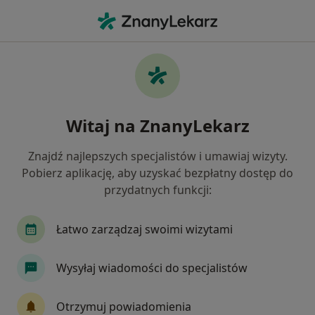
Me
Reumatolog • Nowa Ruda, dolnośląskie
Filtry
Ubezpieczenie
Mapa
Polecani reumatolodzy w Nowej Rudzie
Witaj na ZnanyLekarz
Jak działają wyniki wyszukiwania
Znajdź najlepszych specjalistów i umawiaj wizyty.
Pobierz aplikację, aby uzyskać bezpłatny dostęp do
Wybierz swoje ubezpieczenie
przydatnych funkcji:
Łatwo zarządzaj swoimi wizytami
Wysyłaj wiadomości do specjalistów
Otrzymuj powiadomienia