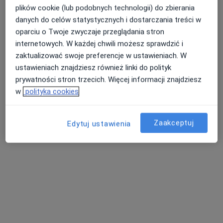
·
Więcej
Reumatologia, Interna, Ortopedia
plików cookie (lub podobnych technologii) do zbierania
152 opinie
danych do celów statystycznych i dostarczania treści w
oparciu o Twoje zwyczaje przeglądania stron
Adres 1
Adres 2
Adres 3
Adres 4
Adres 5
internetowych. W każdej chwili możesz sprawdzić i
zaktualizować swoje preferencje w ustawieniach. W
ustawieniach znajdziesz również linki do polityk
Kusocińskiego 3a, Kłodzko
•
Mapa
prywatności stron trzecich. Więcej informacji znajdziesz
Konsultacja reumatologiczna
120 zł
w
polityka cookies
Brak dostępnych specjalistów z wolnymi terminami w tym centrum medycznym.
Zaakceptuj
Edytuj ustawienia
Pokaż profil