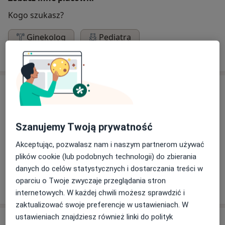
Kogo szukasz?
Ginekolog
Pediatra
Szukaj innej specjalizacji
Specjaliści
Internista
Szanujemy Twoją prywatność
Akceptując, pozwalasz nam i naszym partnerom używać
lek. Elżbieta Majdowska-Ciupińska
plików cookie (lub podobnych technologii) do zbierania
danych do celów statystycznych i dostarczania treści w
Reumatolog, Internista
oparciu o Twoje zwyczaje przeglądania stron
internetowych. W każdej chwili możesz sprawdzić i
zaktualizować swoje preferencje w ustawieniach. W
ustawieniach znajdziesz również linki do polityk
Adres