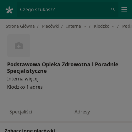
Me
Czego szukasz?
Strona Główna
Placówki
Interna
Kłodzko
Pods
Zmień miasto
Zmień mia
Podstawowa Opieka Zdrowotna i Poradnie
Specjalistyczne
Interna
więcej
Kłodzko
1 adres
Specjaliści
Adresy
Zobacz inne placówki