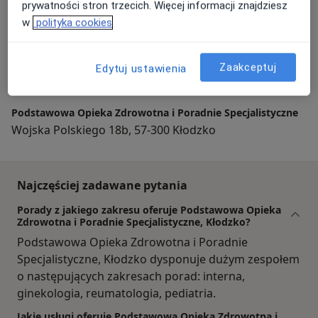
prywatności stron trzecich. Więcej informacji znajdziesz
w
polityka cookies
Powiększ mapę
Zaakceptuj
Edytuj ustawienia
Podstawowa Opieka Zdrowotna i Poradnie Specjalistyczne
Wojska Polskiego 18b, 57-300 Kłodzko
Najczęściej zadawane pytania
Porady z jakiego zakresu oferuje Podstawowa Opieka
Zdrowotna i Poradnie Specjalistyczne, Kłodzko?
Podstawowa Opieka Zdrowotna i Poradnie
Specjalistyczne, Kłodzko dysponuje dużym zespołem
o następujących zakresach porad: interna,
ginekologia, reumatologia, pediatria.
Jakie usługi oferuje Podstawowa Opieka Zdrowotna i