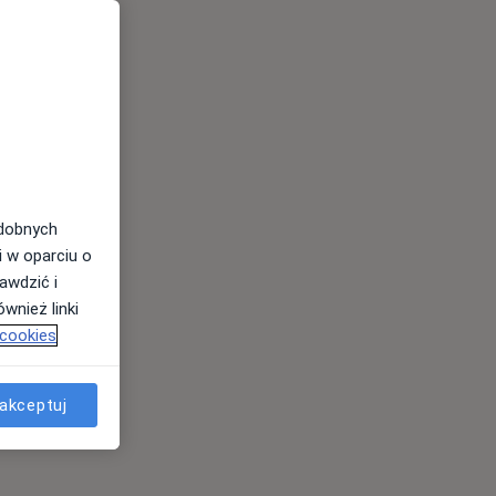
odobnych
i w oparciu o
awdzić i
wnież linki
 cookies
akceptuj