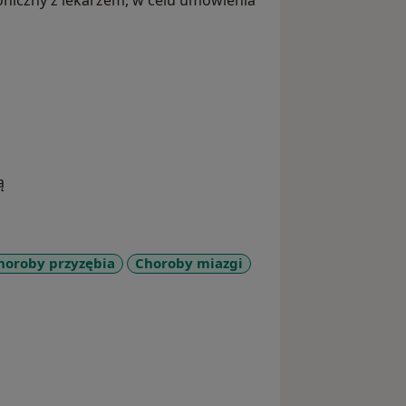
oniczny z lekarzem, w celu umówienia
ą
horoby przyzębia
Choroby miazgi