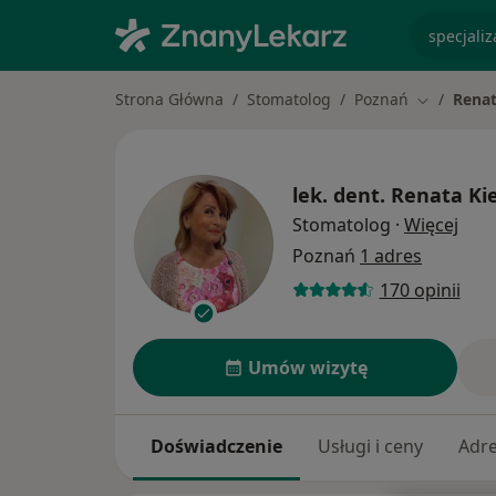
specjaliz
Strona Główna
Stomatolog
Poznań
Renat
Zmień mia
lek. dent.
Renata Ki
O sp
Stomatolog
·
Więcej
Poznań
1 adres
170 opinii
Umów wizytę
Doświadczenie
Usługi i ceny
Adr