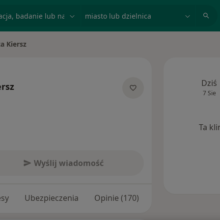
acja, badanie lub nazwisko
miasto lub dzielnica
a Kiersz
sto
Dziś
ersz
7 Sie
ecjalizacjach
Ta kl
Wyślij wiadomość
esy
Ubezpieczenia
Opinie (170)