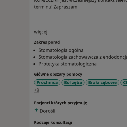
KONIECZNY jest wcześniejszy kontakt telef
terminu! Zapraszam
O mnie
więcej
Zakres porad
Stomatologia ogólna
Stomatologia zachowawcza z endodoncj
Protetyka stomatologiczna
Główne obszary pomocy
Próchnica
Ból zęba
Braki zębowe
C
a11y_sr_more_diseases
+9
Pacjenci których przyjmuję
Dorośli
Rodzaje konsultacji