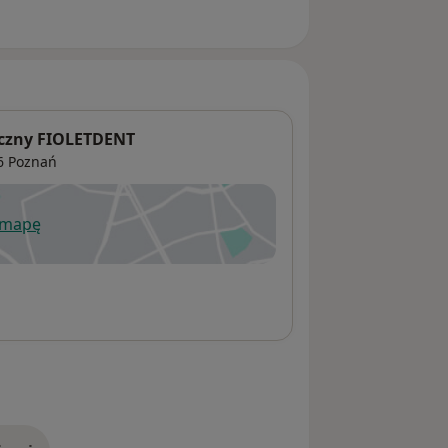
yczny FIOLETDENT
56
Poznań
 mapę
wiera się w nowej karcie