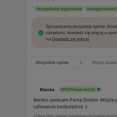
Szczegółowe wyjaśnienia
Zaangażowanie l
Sprawdzamy wszystkie opinie. Mode
zasadami, dowiedz się więcej o opin
Dowiedz się w
na
Dowiedz się więcej
Szukaj w opi
Blanka
Weryfikacja wizyty
B
Bardzo polecam Panią Doktor. Wizyta 
całkowicie bezboleśnie :)
17 lipca 2026
•
Gabinet Stomatologiczno-Protetyczny F