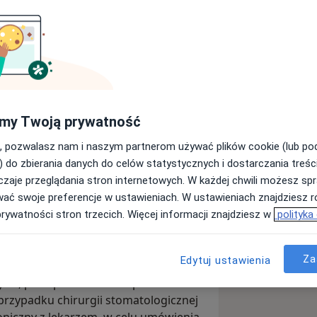
my Twoją prywatność
dzieży do lat 16 oraz cudzoziemców.
, pozwalasz nam i naszym partnerom używać plików cookie (lub p
wane.
) do zbierania danych do celów statystycznych i dostarczania treśc
zaje przeglądania stron internetowych. W każdej chwili możesz spr
wać swoje preferencje w ustawieniach. W ustawieniach znajdziesz ró
czuleniu w zakresie: - stomatologia
prywatności stron trzecich. Więcej informacji znajdziesz w
polityka
ka - naprawy protez - szybkie terminy
Za
Edytuj ustawienia
uzależnione od leczenia pacjenta.
ycie, po zapoznaniu sie z problemem
przypadku chirurgii stomatologicznej