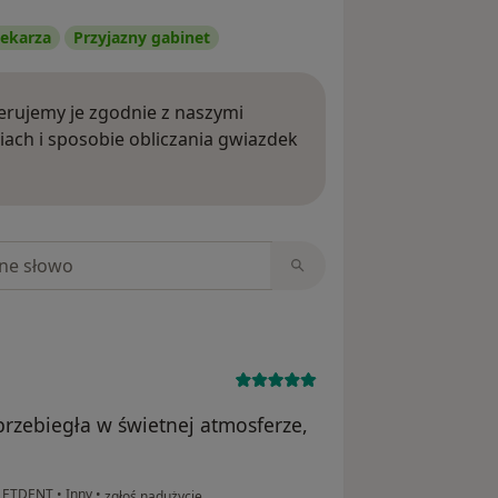
ekarza
Przyjazny gabinet
rujemy je zgodnie z naszymi
iach i sposobie obliczania gwiazdek
ięcej o opiniach
niach
przebiegła w świetnej atmosferze,
w opinii użytkownika Blanka
IOLETDENT
•
Inny
•
zgłoś nadużycie