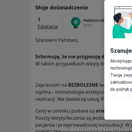
Moje doświadczenie
1
Edukacja
Szanowni Państwo,
Szanuje
Informuję, że nie przyjmuję dzieci i mło
Akceptując
W takich przypadkach wizyty będą odwoły
technologii
Twoje zwyc
zaktualizo
Zapraszam na
BEZBOLESNE
leczenie w znie
do polityk 
ogólna - stomatologia estetyczna - protety
realizacji. Nie świadczę usług RTG.
Ceny w cenniku podane są
orientacyjne
i 
Koszty wizyty/leczenia są podawane na w z
pacjenta i przeprowadzonej konsultacji. W 