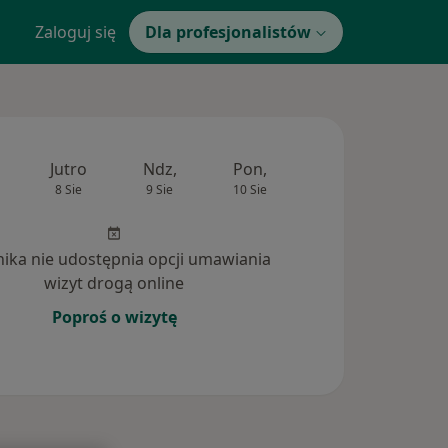
Zaloguj się
Dla profesjonalistów
Jutro
Ndz,
Pon,
Wt,
Śr,
8 Sie
9 Sie
10 Sie
11 Sie
12 Si
inika nie udostępnia opcji umawiania
wizyt drogą online
Poproś o wizytę