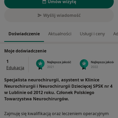
Umów wizytę
Wyślij wiadomość
Doświadczenie
Aktualności
Usługi i ceny
Ad
Moje doświadczenie
1
Edukacja
Specjalista neurochirurgii, asystent w Klinice
Neurochirurgii i Neurochirurgii Dziecięcej SPSK nr 4
w Lublinie od 2012 roku. Członek Polskiego
Towarzystwa Neurochirurgów.
Zajmuję się kwalifikacją oraz leczeniem operacyjnym