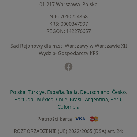
01-217 Warszawa, Polska
NIP: ⁠7010224868
KRS: ⁠0000347997
REGON: ⁠142276657
Sąd Rejonowy dla m.st. Warszawy w Warszawie XII
Wydział Gospodarczy KRS
Facebook
otwiera się w nowej karcie
otwiera się w nowej karcie
otwiera się w nowej karcie
otwiera się w nowej karcie
otwiera się w nowej karci
otwiera się
otwi
Polska
,
Türkiye
,
España
,
Italia
,
Deutschland
,
Česko
,
otwiera się w nowej karcie
otwiera się w nowej karcie
otwiera się w nowej karcie
otwiera się w nowej kar
otwiera się 
otwier
Portugal
,
México
,
Chile
,
Brasil
,
Argentina
,
Perú
,
otwiera się w nowej karc
Colombia
Płatności kartą
ROZPORZĄDZENIE (UE) 2022/2065 (DSA) art. 24: