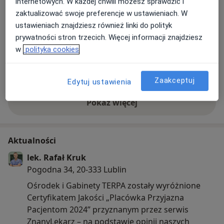
internetowych. W każdej chwili możesz sprawdzić i
zaktualizować swoje preferencje w ustawieniach. W
ustawieniach znajdziesz również linki do polityk
prywatności stron trzecich. Więcej informacji znajdziesz
w
polityka cookies
Zobacz galerię (8)
Zaakceptuj
Edytuj ustawienia
Pokaż więcej
o doświadczeniu
Aktualności
lek. Rafał Kruk
Pogodna 34, 20-333 Lublin
Ośrodek i Gabinety TERPA zostały wyróżnione
Certyfikatem Jakości „Placówka Przyjazna
Pacjentom 2024” przyznanym przez serwis
ZnanyLekarz – na podstawie opinii naszych