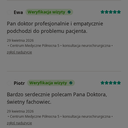
Ewa
Weryfikacja wizyty
E
Pan doktor profesjonalnie i empatycznie
podchodzi do problemu pacjenta.
29 kwietnia 2026
•
Centrum Medyczne Północna 5
•
konsultacja neurochirurgiczna
•
w opinii użytkownika Ewa
zgłoś nadużycie
Piotr
Weryfikacja wizyty
P
Bardzo serdecznie polecam Pana Doktora,
świetny fachowiec.
29 kwietnia 2026
•
Centrum Medyczne Północna 5
•
konsultacja neurochirurgiczna
•
w opinii użytkownika Piotr
zgłoś nadużycie