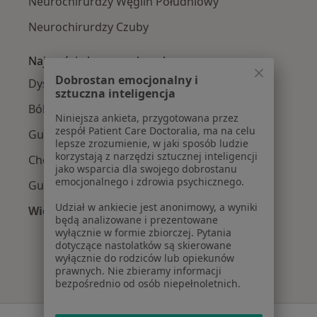
Neurochirurdzy Węglin Południowy
Neurochirurdzy Czuby
Najczęście leczone choroby
Dobrostan emocjonalny i
Dyskopatia w Lublinie
sztuczna inteligencja
Bóle kręgosłupa w Lublinie
Niniejsza ankieta, przygotowana przez
zespół Patient Care Doctoralia, ma na celu
Guzy rdzenia kręgowego w Lublinie
lepsze zrozumienie, w jaki sposób ludzie
korzystają z narzędzi sztucznej inteligencji
Choroby kręgosłupa w Lublinie
jako wsparcia dla swojego dobrostanu
emocjonalnego i zdrowia psychicznego.
Guzy mózgu w Lublinie
Udział w ankiecie jest anonimowy, a wyniki
Więcej (15)
będą analizowane i prezentowane
Więcej w kategorii: Najczęście leczone chorob
wyłącznie w formie zbiorczej. Pytania
dotyczące nastolatków są skierowane
wyłącznie do rodziców lub opiekunów
prawnych. Nie zbieramy informacji
bezpośrednio od osób niepełnoletnich.