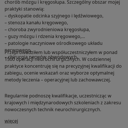
chorób mózgu i kręgosłupa. Szczególny obszar mojej
praktyki stanowią:
– dyskopatie odcinka szyjnego i lędźwiowego,
– stenoza kanału kręgowego,
– choroba zwyrodnieniowa kręgosłupa,
– guzy mózgu i rdzenia kręgowego,
– patologie naczyniowe ośrodkowego układu
nerwowego,
Przeprowadziłem lub współuczestniczyłem w ponad
– chirurgia nerwów obwodowych.
1500 operacji neurochirurgicznych. W codziennej
praktyce koncentruję się na precyzyjnej kwalifikacji do
zabiegu, ocenie wskazań oraz wyborze optymalnej
metody leczenia – operacyjnej lub zachowawczej.
Regularnie podnoszę kwalifikacje, uczestnicząc w
krajowych i międzynarodowych szkoleniach z zakresu
nowoczesnych technik neurochirurgicznych.
O mnie
więcej