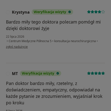
Krystyna
Weryfikacja wizyty
K
Bardzo miły tego doktora polecam pomógł mi
dzięki doktorowi żyje
22 lipca 2026
•
Centrum Medyczne Północna 5
•
konsultacja neurochirurgiczna
•
w opinii użytkownika Krystyna
zgłoś nadużycie
MT
Weryfikacja wizyty
M
Pan doktor bardzo miły, rzetelny, z
doświadczeniem, empatyczny, odpowiadał na
każde pytanie ze zrozumieniem, wyjaśniał krok
po kroku
8 lipca 2026