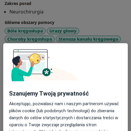
Zakres porad
Neurochirurgia
Główne obszary pomocy
Bóle kręgosłupa
Urazy głowy
Choroby kręgosłupa
Stenoza kanału kręgowego
a11y_sr_more_dise
Nowotwory rdzenia kręgowego
+12
Pacjenci których przyjmuję
Dorośli (Tylko pod niektórymi adresami)
Dzieci (Tylko pod niektórymi adresami)
Rodzaje konsultacji
Szanujemy Twoją prywatność
Stacjonarne
Zobacz lokalizacje (2)
Akceptując, pozwalasz nam i naszym partnerom używać
Konsultacje online
Zobacz kalendarz online
plików cookie (lub podobnych technologii) do zbierania
Zdjęcia i filmy
danych do celów statystycznych i dostarczania treści w
oparciu o Twoje zwyczaje przeglądania stron