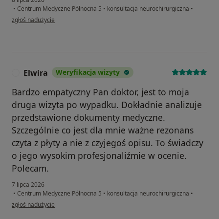
•
Centrum Medyczne Północna 5
•
konsultacja neurochirurgiczna
•
w opinii użytkownika MT
zgłoś nadużycie
Elwira
Weryfikacja wizyty
E
Bardzo empatyczny Pan doktor, jest to moja
druga wizyta po wypadku. Dokładnie analizuje
przedstawione dokumenty medyczne.
Szczególnie co jest dla mnie ważne rezonans
czyta z płyty a nie z czyjegoś opisu. To świadczy
o jego wysokim profesjonaliźmie w ocenie.
Polecam.
7 lipca 2026
•
Centrum Medyczne Północna 5
•
konsultacja neurochirurgiczna
•
w opinii użytkownika Elwira
zgłoś nadużycie