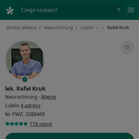
Me
Czego szukasz?
Strona Główna
Neurochirurg
Lublin
Rafał Kruk
Zmień miasto
lek.
Rafał Kruk
O specjalizacjach
Neurochirurg
·
Więcej
Lublin
4 adresy
Nr PWZ: 2588469
178 opinii