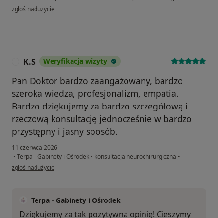
w opinii użytkownika Mariusz
zgłoś nadużycie
K.S
Weryfikacja wizyty
K
Pan Doktor bardzo zaangażowany, bardzo
szeroka wiedza, profesjonalizm, empatia.
Bardzo dziękujemy za bardzo szczegółową i
rzeczową konsultację jednocześnie w bardzo
przystępny i jasny sposób.
11 czerwca 2026
•
Terpa - Gabinety i Ośrodek
•
konsultacja neurochirurgiczna
•
w opinii użytkownika K.S
zgłoś nadużycie
Terpa - Gabinety i Ośrodek
Dziękujemy za tak pozytywną opinię! Cieszymy