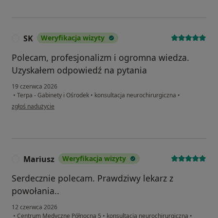
SK
Weryfikacja wizyty
S
Polecam, profesjonalizm i ogromna wiedza.
Uzyskałem odpowiedź na pytania
19 czerwca 2026
•
Terpa - Gabinety i Ośrodek
•
konsultacja neurochirurgiczna
•
w opinii użytkownika SK
zgłoś nadużycie
Mariusz
Weryfikacja wizyty
M
Serdecznie polecam. Prawdziwy lekarz z
powołania..
12 czerwca 2026
•
Centrum Medyczne Północna 5
•
konsultacja neurochirurgiczna
•