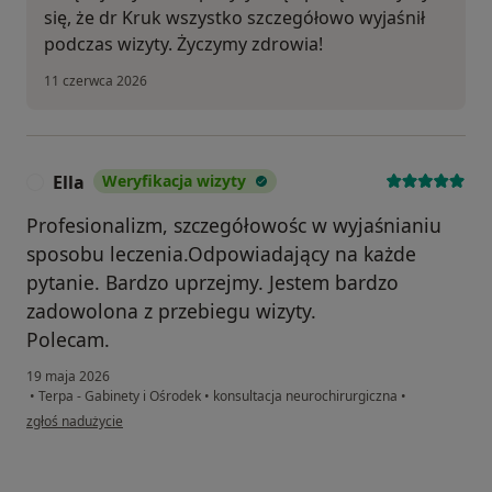
się, że dr Kruk wszystko szczegółowo wyjaśnił
podczas wizyty. Życzymy zdrowia!
11 czerwca 2026
Ella
Weryfikacja wizyty
E
Profesionalizm, szczegółowośc w wyjaśnianiu
sposobu leczenia.Odpowiadający na każde
pytanie. Bardzo uprzejmy. Jestem bardzo
zadowolona z przebiegu wizyty.
Polecam.
19 maja 2026
•
Terpa - Gabinety i Ośrodek
•
konsultacja neurochirurgiczna
•
w opinii użytkownika Ella
zgłoś nadużycie