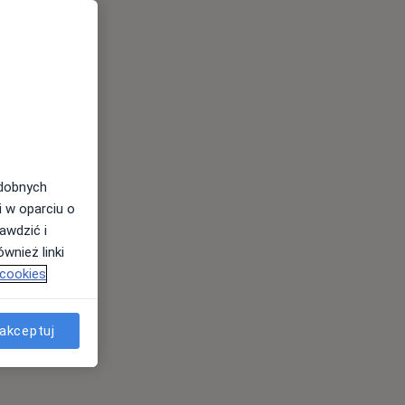
odobnych
i w oparciu o
awdzić i
wnież linki
 cookies
akceptuj