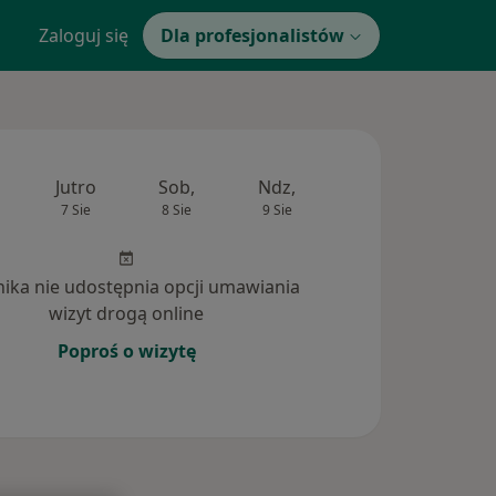
Zaloguj się
Dla profesjonalistów
Jutro
Sob,
Ndz,
Pon,
Wt,
7 Sie
8 Sie
9 Sie
10 Sie
11 Si
inika nie udostępnia opcji umawiania
wizyt drogą online
Poproś o wizytę