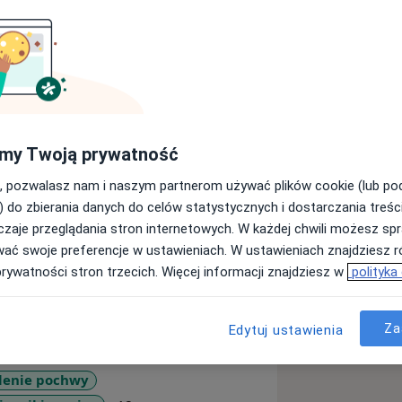
ecjalizacja z ginekologii onkologicznej.
my Twoją prywatność
icznej Białostockie Centrum Onkologii,
a ul.Parkowa 6 w Białymstoku. Oferta
, pozwalasz nam i naszym partnerom używać plików cookie (lub p
ctwa i ginekologii oraz ginekologii
) do zbierania danych do celów statystycznych i dostarczania treśc
kologiczne i położnicze, cytologia
zaje przeglądania stron internetowych. W każdej chwili możesz spr
ęśniaków macicy, antykoncepcja,
wać swoje preferencje w ustawieniach. W ustawieniach znajdziesz ró
chirurgia ginekologiczna i
prywatności stron trzecich. Więcej informacji znajdziesz w
polityka
roskopia, histeroskopia, szczepienia
Za
Edytuj ustawienia
lenie pochwy