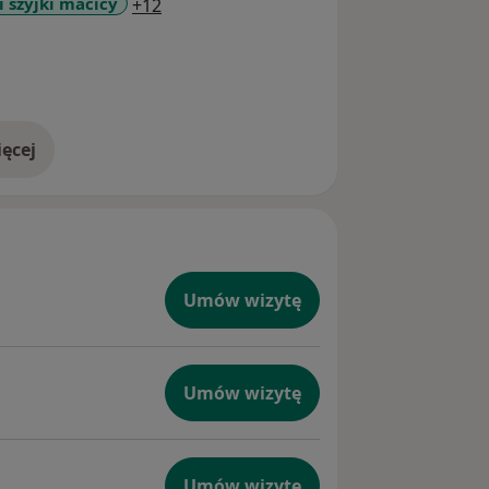
a11y_sr_more_diseases
 szyjki macicy
+12
ęcej
doświadczeniu
Umów wizytę
Umów wizytę
Umów wizytę