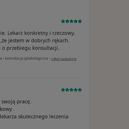
e. Lekarz konkretny i rzeczowy.
 ,że jestem w dobrych rękach.
o przebiegu konsultacji.
w opinii użytkownika Ewa
za
•
konsultacja ginekologiczna
•
zgłoś nadużycie
swoją pracę.
kowy .
lekarza skutecznego leczenia