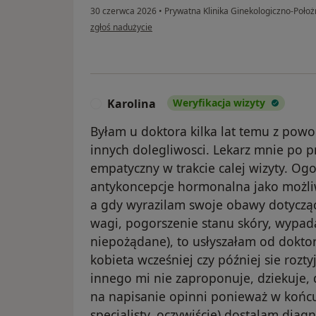
30 czerwca 2026
•
Prywatna Klinika Ginekologiczno-Poło
w opinii użytkownika Edyta
zgłoś nadużycie
Karolina
Weryfikacja wizyty
K
Byłam u doktora kilka lat temu z pow
innych dolegliwosci. Lekarz mnie po pr
empatyczny w trakcie calej wizyty. O
antykoncepcje hormonalna jako możliw
a gdy wyrazilam swoje obawy dotycz
wagi, pogorszenie stanu skóry, wypad
niepożądane), to usłyszałam od doktor
kobieta wcześniej czy później sie rozty
innego mi nie zaproponuje, dziekuje,
na napisanie opinni ponieważ w końcu 
specjalisty, oczywiście) dostalam dia