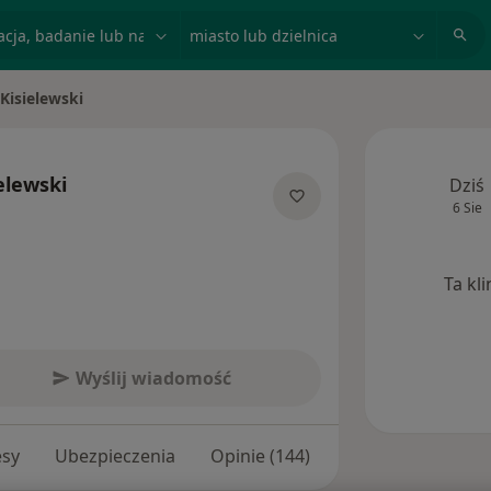
acja, badanie lub nazwisko
miasto lub dzielnica
 Kisielewski
sto
elewski
Dziś
6 Sie
jalizacjach
Ta kl
Wyślij wiadomość
esy
Ubezpieczenia
Opinie (144)