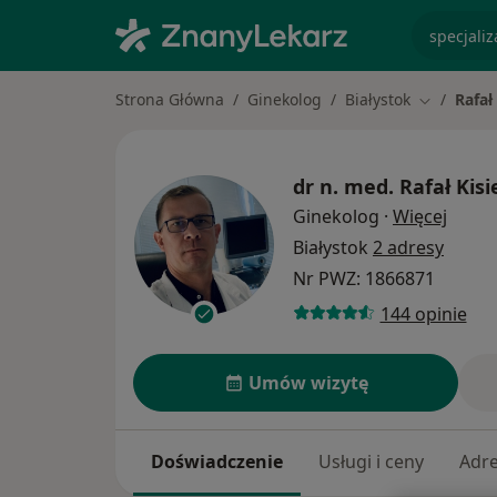
specjaliz
Strona Główna
Ginekolog
Białystok
Rafał
Zmień mia
dr n. med.
Rafał Kisi
O spec
Ginekolog
·
Więcej
Białystok
2 adresy
Nr PWZ: 1866871
144 opinie
Umów wizytę
Doświadczenie
Usługi i ceny
Adr