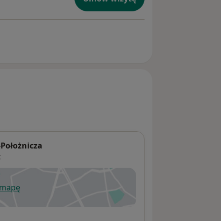
-Położnicza
k
 mapę
wiera się w nowej karcie