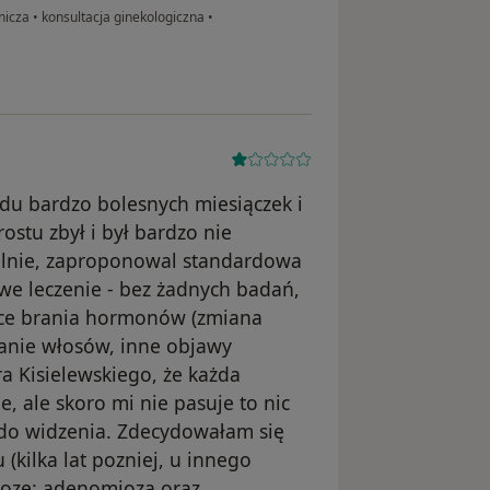
żnicza
•
konsultacja ginekologiczna
•
odu bardzo bolesnych miesiączek i
ostu zbył i był bardzo nie
golnie, zaproponowal standardowa
e leczenie - bez żadnych badań,
ące brania hormonów (zmiana
anie włosów, inne objawy
a Kisielewskiego, że każda
je, ale skoro mi nie pasuje to nic
 do widzenia. Zdecydowałam się
(kilka lat pozniej, u innego
gnoze: adenomioza oraz