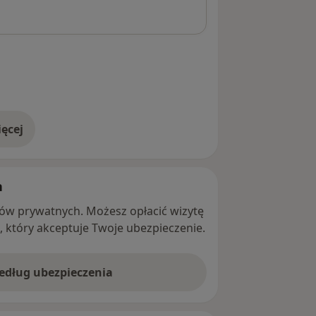
ęcej
adresie
h
ntów prywatnych. Możesz opłacić wizytę
ę, który akceptuje Twoje ubezpieczenie.
według ubezpieczenia