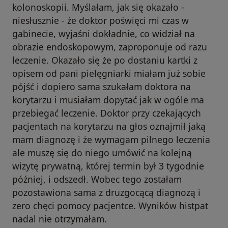
kolonoskopii. Myślałam, jak się okazało -
niesłusznie - że doktor poświęci mi czas w
gabinecie, wyjaśni dokładnie, co widział na
obrazie endoskopowym, zaproponuje od razu
leczenie. Okazało się że po dostaniu kartki z
opisem od pani pielęgniarki miałam już sobie
pójść i dopiero sama szukałam doktora na
korytarzu i musiałam dopytać jak w ogóle ma
przebiegać leczenie. Doktor przy czekających
pacjentach na korytarzu na głos oznajmił jaką
mam diagnozę i że wymagam pilnego leczenia
ale muszę się do niego umówić na kolejną
wizytę prywatną, której termin był 3 tygodnie
później, i odszedł. Wobec tego zostałam
pozostawiona sama z druzgocącą diagnozą i
zero chęci pomocy pacjentce. Wyników histpat
nadal nie otrzymałam.