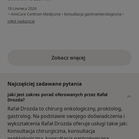
18 czerwca 2026
•
AmiCare Centrum Medyczne
•
konsultacja gastroenterologiczna
•
w opinii użytkownika Agata
zgłoś nadużycie
Zobacz więcej
opinie powyżej
Najczęściej zadawane pytania
Jaki jest zakres porad oferowanych przez Rafał
Drozda?
Rafał Drozda to chirurg onkologiczny, proktolog,
gastrolog. Na podstawie swojego doświadczenia i
wykształcenia Rafał Drozda oferuje usługi takie jak:
Konsultacja chirurgiczna, konsultacja
proktologiczna, konsultacja gastrologiczna,