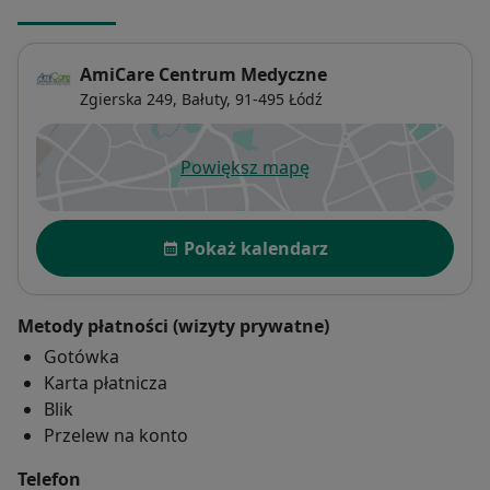
AmiCare Centrum Medyczne
Zgierska 249,
Bałuty
, 91-495
Łódź
Powiększ mapę
otwiera się w nowej karcie
Dostępność
Pokaż kalendarz
Metody płatności (wizyty prywatne)
Gotówka
Karta płatnicza
Blik
Przelew na konto
Telefon