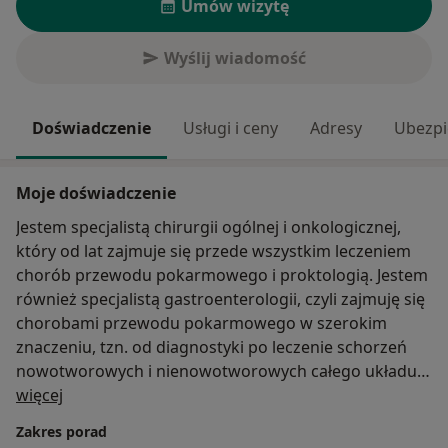
Umów wizytę
Wyślij wiadomość
Doświadczenie
Usługi i ceny
Adresy
Ubezpi
Moje doświadczenie
Jestem specjalistą chirurgii ogólnej i onkologicznej,
który od lat zajmuje się przede wszystkim leczeniem
chorób przewodu pokarmowego i proktologią. Jestem
również specjalistą gastroenterologii, czyli zajmuję się
chorobami przewodu pokarmowego w szerokim
znaczeniu, tzn. od diagnostyki po leczenie schorzeń
nowotworowych i nienowotworowych całego układu
O mnie
pokarmowego, szczególnie zapaleniami jelit.
więcej
Posiadam certyfikaty umiejętności endoskopowych,
Zakres porad
dzięki czemu wykonuje zarówno gastro-, jak i