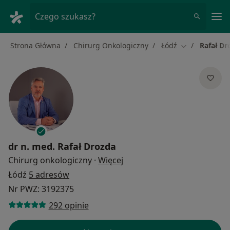
Me
Czego szukasz?
Strona Główna
Chirurg Onkologiczny
Łódź
Rafał Dr
Zmień miasto
dr n. med.
Rafał Drozda
O specjalizacjach
Chirurg onkologiczny
·
Więcej
Łódź
5 adresów
Nr PWZ: 3192375
292 opinie