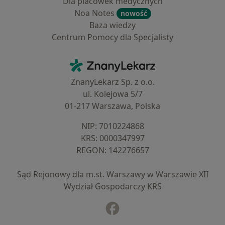
Dla placówek medycznych
Noa Notes
nowość
Baza wiedzy
Centrum Pomocy dla Specjalisty
Kontakt
ZnanyLekarz - Strona główna
ZnanyLekarz Sp. z o.o.
ul. Kolejowa 5/7
01-217 Warszawa, Polska
NIP: ⁠7010224868
KRS: ⁠0000347997
REGON: ⁠142276657
Sąd Rejonowy dla m.st. Warszawy w Warszawie XII
Wydział Gospodarczy KRS
Facebook
otwiera się w nowej karcie