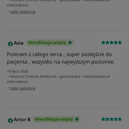
znieczuleniu)
w opinii użytkownika Edyta
•
zgłoś nadużycie
Asia
Weryfikacja wizyty
A
Polecam z całego serca , super podejście do
pacjenta , wszystko na najwyższym poziomie.
16 lipca 2026
•
AmiCare Centrum Medyczne
•
gastroskopia + kolonoskopia (w
znieczuleniu)
w opinii użytkownika Asia
•
zgłoś nadużycie
Artur B
Weryfikacja wizyty
A