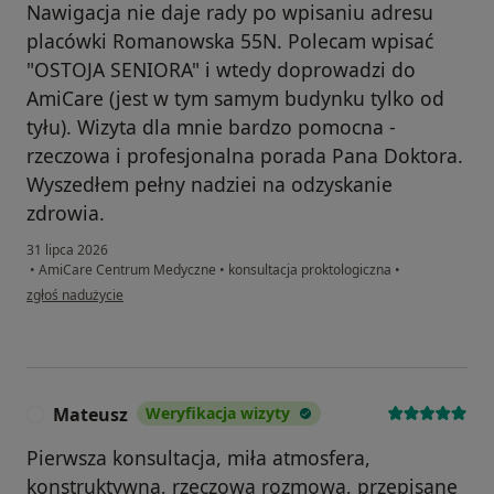
Nawigacja nie daje rady po wpisaniu adresu
placówki Romanowska 55N. Polecam wpisać
"OSTOJA SENIORA" i wtedy doprowadzi do
AmiCare (jest w tym samym budynku tylko od
tyłu). Wizyta dla mnie bardzo pomocna -
rzeczowa i profesjonalna porada Pana Doktora.
Wyszedłem pełny nadziei na odzyskanie
zdrowia.
31 lipca 2026
•
AmiCare Centrum Medyczne
•
konsultacja proktologiczna
•
w opinii użytkownika PJ
zgłoś nadużycie
Mateusz
Weryfikacja wizyty
M
Pierwsza konsultacja, miła atmosfera,
konstruktywna, rzeczowa rozmowa, przepisane