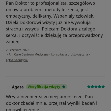
Pan Doktor to profesjonalista, szczególowo
omawia problem i metody leczenia, jest
empatyczny, delikatny. Wspaniały człowiek.
Dzięki Doktorowi wizyty już nie wywołują
strachu i wstydu. Polecam Doktora z calego
serca. I oczywiście dziękuję za przeprowadzony
zabieg.
29 czerwca 2026
•
AmiCare Centrum Medyczne
•
konsultacja proktologiczna
•
w opinii użytkownika Eliza
zgłoś nadużycie
Agata
Weryfikacja wizyty
A
Wizyta przebiegła w miłej atmosferze. Pan
doktor zbadał mnie, przejrzał wyniki badań i
omówił leczenie.