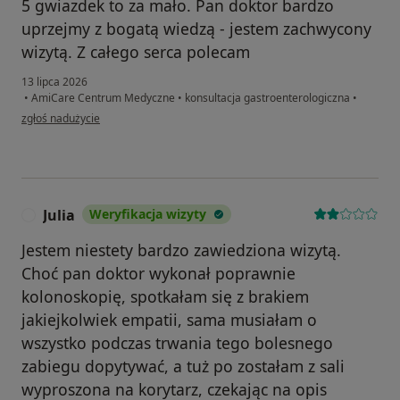
5 gwiazdek to za mało. Pan doktor bardzo
uprzejmy z bogatą wiedzą - jestem zachwycony
wizytą. Z całego serca polecam
13 lipca 2026
•
AmiCare Centrum Medyczne
•
konsultacja gastroenterologiczna
•
w opinii użytkownika Artur B
zgłoś nadużycie
Julia
Weryfikacja wizyty
J
Jestem niestety bardzo zawiedziona wizytą.
Choć pan doktor wykonał poprawnie
kolonoskopię, spotkałam się z brakiem
jakiejkolwiek empatii, sama musiałam o
wszystko podczas trwania tego bolesnego
zabiegu dopytywać, a tuż po zostałam z sali
wyproszona na korytarz, czekając na opis