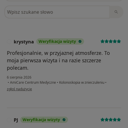
Szukaj w opiniach
krystyna
Weryfikacja wizyty
K
Profesjonalnie, w przyjaznej atmosferze. To
moja pierwsza wizyta i na razie szczerze
polecam.
6 sierpnia 2026
•
AmiCare Centrum Medyczne
•
Kolonoskopia w znieczuleniu
•
w opinii użytkownika krystyna
zgłoś nadużycie
PJ
Weryfikacja wizyty
P