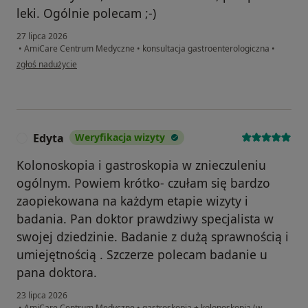
leki. Ogólnie polecam ;-)
27 lipca 2026
•
AmiCare Centrum Medyczne
•
konsultacja gastroenterologiczna
•
w opinii użytkownika Mateusz
zgłoś nadużycie
Edyta
Weryfikacja wizyty
E
Kolonoskopia i gastroskopia w znieczuleniu
ogólnym. Powiem krótko- czułam się bardzo
zaopiekowana na każdym etapie wizyty i
badania. Pan doktor prawdziwy specjalista w
swojej dziedzinie. Badanie z dużą sprawnością i
umiejętnością . Szczerze polecam badanie u
pana doktora.
23 lipca 2026
•
AmiCare Centrum Medyczne
•
gastroskopia + kolonoskopia (w