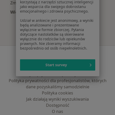
korzystają z narzędzi sztucznej inteligencji
Zmiany skórne w Łodzi
jako wsparcia dla swojego dobrostanu
emocjonalnego i zdrowia psychicznego.
Więcej (15)
Więcej w kategorii: Najczęście leczone chorob
Udział w ankiecie jest anonimowy, a wyniki
będą analizowane i prezentowane
wyłącznie w formie zbiorczej. Pytania
dotyczące nastolatków są skierowane
wyłącznie do rodziców lub opiekunów
prawnych. Nie zbieramy informacji
bezpośrednio od osób niepełnoletnich.
Serwis
Regulamin
Start survey
Polityka prywatności pacjentów
Polityka prywatności profesjonalistów
Polityka prywatności dla profesjonalistów, których
dane pozyskaliśmy samodzielnie
Polityka cookies
Jak działają wyniki wyszukiwania
Dostępność
O nas