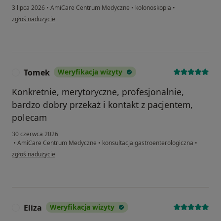
3 lipca 2026
•
AmiCare Centrum Medyczne
•
kolonoskopia
•
w opinii użytkownika Julia
zgłoś nadużycie
Tomek
Weryfikacja wizyty
T
Konkretnie, merytoryczne, profesjonalnie,
bardzo dobry przekaż i kontakt z pacjentem,
polecam
30 czerwca 2026
•
AmiCare Centrum Medyczne
•
konsultacja gastroenterologiczna
•
w opinii użytkownika Tomek
zgłoś nadużycie
Eliza
Weryfikacja wizyty
E