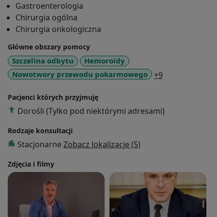
Gastroenterologia
kolonoskopie. Poza tym wykonuję większość z
Chirurgia ogólna
szerokiej gamy operacji chirurgicznych. Przez wiele lat
Chirurgia onkologiczna
byłem biegłym sądowym z zakresu chirurgii ogólnej.
Pracuję w Szpitalu w Turku oraz we własnych
Główne obszary pomocy
gabinetach w Łodzi, Turku i Poddębicach.
Szczelina odbytu
Hemoroidy
a11y_sr_more_
Nowotwory przewodu pokarmowego
+9
Pacjenci których przyjmuję
Dorośli (Tylko pod niektórymi adresami)
Rodzaje konsultacji
Stacjonarne
Zobacz lokalizacje (5)
Zdjęcia i filmy