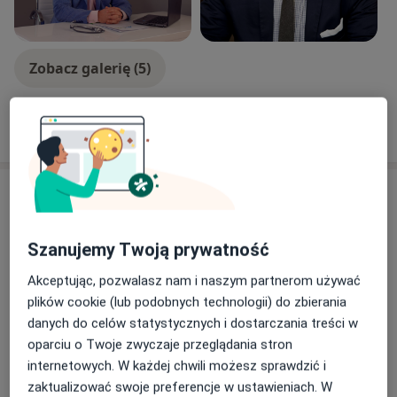
Zobacz galerię (5)
Pokaż więcej
o doświadczeniu
Usługi i ceny
Konsultacja gastroenterologiczna
Umów wizytę
Szanujemy Twoją prywatność
300 zł - 350 zł
Szczegóły
Akceptując, pozwalasz nam i naszym partnerom używać
plików cookie (lub podobnych technologii) do zbierania
Konsultacja chirurgiczna
Umów wizytę
danych do celów statystycznych i dostarczania treści w
Od 350 zł
Szczegóły
oparciu o Twoje zwyczaje przeglądania stron
internetowych. W każdej chwili możesz sprawdzić i
Zabieg proktologiczny -
zaktualizować swoje preferencje w ustawieniach. W
gumkowanie/ podwiązanie/ ligacja