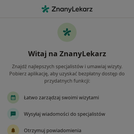
Me
Radiolog • Skarżysko-Kamienna, świętokrzyskie
Filtry
Ubezpieczenie
Mapa
Polecani radiolodzy w Skarżysku-Kamiennej
Witaj na ZnanyLekarz
Jak działają wyniki wyszukiwania
Znajdź najlepszych specjalistów i umawiaj wizyty.
Pobierz aplikację, aby uzyskać bezpłatny dostęp do
Wybierz swoje ubezpieczenie
przydatnych funkcji:
Łatwo zarządzaj swoimi wizytami
Wysyłaj wiadomości do specjalistów
Otrzymuj powiadomienia