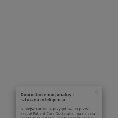
3 opinie
ul. Hutnicza 2 a, Starachowice
•
Mapa
Prywatny Gabinet Ultrasonograficzny Andrzej Dąda Spec.rentgenodiagnostyki
Specjalista nie oferuje umawiania online pod tym adresem.
Poproś o wizytę
Powiązane wyszukiwania
|
Oferty pracy - Radiolog
W pobliżu Skarżyska-Kamiennej
Radiolodzy w Kielcach
Radiolodzy w Radomiu
Dobrostan emocjonalny i
Radiolodzy w Starachowicach
sztuczna inteligencja
Radiolodzy w Końskich
Niniejsza ankieta, przygotowana przez
zespół Patient Care Doctoralia, ma na celu
Radiolodzy w Ostrowcu Świętokrzyskim