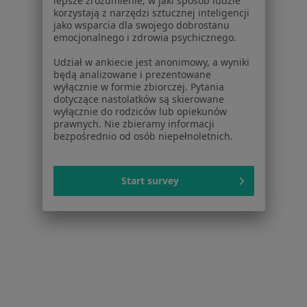
lepsze zrozumienie, w jaki sposób ludzie
korzystają z narzędzi sztucznej inteligencji
Więcej (3)
jako wsparcia dla swojego dobrostanu
Więcej w kategorii: W pobliżu Skarżyska-Kami
emocjonalnego i zdrowia psychicznego.
Najczęstsze schorzenia
Udział w ankiecie jest anonimowy, a wyniki
będą analizowane i prezentowane
Ból barku Skarżysko-Kamienna
wyłącznie w formie zbiorczej. Pytania
dotyczące nastolatków są skierowane
Ból kolana Skarżysko-Kamienna
wyłącznie do rodziców lub opiekunów
prawnych. Nie zbieramy informacji
Choroby tarczycy Skarżysko-Kamienna
bezpośrednio od osób niepełnoletnich.
Guzy tarczycy Skarżysko-Kamienna
Kamica nerkowa Skarżysko-Kamienna
Start survey
Więcej (6)
Więcej w kategorii: Najczęstsze schorzenia
Strona Główna
Radiolog
Skarżysko-Kamienna
Zmień miasto