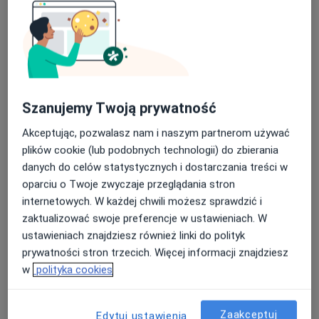
Szanujemy Twoją prywatność
Akceptując, pozwalasz nam i naszym partnerom używać
plików cookie (lub podobnych technologii) do zbierania
lek. Paulina Szulczewska
danych do celów statystycznych i dostarczania treści w
·
Więcej
Radiolog
oparciu o Twoje zwyczaje przeglądania stron
55 opinii
internetowych. W każdej chwili możesz sprawdzić i
aleja IX Wieków Kielc 4a/1, Kielce
•
Mapa
zaktualizować swoje preferencje w ustawieniach. W
IX Wieków Gabinety Lekarskie
ustawieniach znajdziesz również linki do polityk
prywatności stron trzecich. Więcej informacji znajdziesz
USG doppler tętnic szyjnych i kręgowych
250 zł
w
polityka cookies
Specjalista nie oferuje umawiania online pod tym adresem.
Poproś o wizytę
Zaakceptuj
Edytuj ustawienia