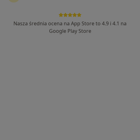
lek. Daniel Karpiński
·
Więcej
Radiolog, Ultrasonografista
Nasza średnia ocena na App Store to 4.9 i 4.1 na
584 opinie
Google Play Store
Adres
Online
plac Floriański 3, Skarżysko-Kamienna
•
Mapa
Gabinet USG
Konsultacja radiologiczna
od 170 zł
Specjalista nie oferuje umawiania online pod tym adresem.
Poproś o wizytę
Dostępni specjaliści
Specjaliści znajdują się poza Skarżysko-Kamienna,