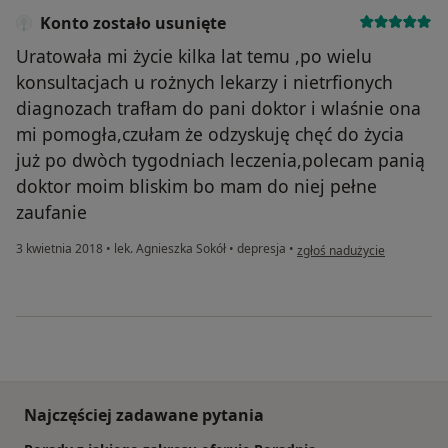
Konto zostało usunięte
Uratowała mi życie kilka lat temu ,po wielu
konsultacjach u rożnych lekarzy i nietrfionych
diagnozach trafłam do pani doktor i wlaśnie ona
mi pomogła,czułam że odzyskuję chęć do życia
już po dwòch tygodniach leczenia,polecam panią
doktor moim bliskim bo mam do niej pełne
zaufanie
w opinii użytkownika Konto 
3 kwietnia 2018
•
lek. Agnieszka Sokół
•
depresja
•
zgłoś nadużycie
Najczęściej zadawane pytania