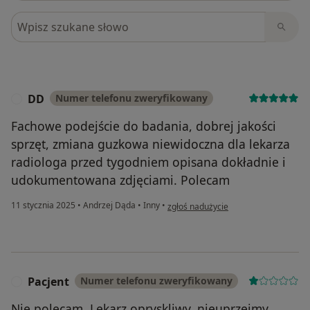
Szukaj w opiniach
DD
Numer telefonu zweryfikowany
D
Fachowe podejście do badania, dobrej jakości
sprzęt, zmiana guzkowa niewidoczna dla lekarza
radiologa przed tygodniem opisana dokładnie i
udokumentowana zdjęciami. Polecam
w opinii użytkownika DD
11 stycznia 2025
•
Andrzej Dąda
•
Inny
•
zgłoś nadużycie
Pacjent
Numer telefonu zweryfikowany
P
Nie polecam. Lekarz opryskliwy, nieuprzejmy,