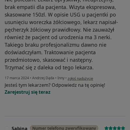
brak empatii dla pacjenta. Wizyta ekspresowa,
skasowane 150zl. W opisie USG u pacjentki po
usunięciu woreczka żółciowego, lekarz napisał-
pęcherzyk żółciowy prawidłowy. Nie zauważył
również że pacjent od urodzenia ma 3 nerki.
Takiego braku profesjonalizmu dawno nie
doświadczyłam. Traktowanie pacjenta
przedmiotowo, skasować i następny.
Trzymać się z daleka od tego lekarza.
w opinii użytkownika Pacjent
17 marca 2024
•
Andrzej Dąda
•
Inny
•
zgłoś nadużycie
Jesteś tym lekarzem? Odpowiedz na tę opinię!
Zarejestruj się teraz
Sabina
Numer telefonu zweryfikowany
S