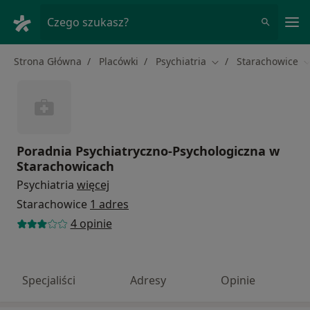
Me
Czego szukasz?
Strona Główna
Placówki
Psychiatria
Starachowice
Zmień miasto
Z
Poradnia Psychiatryczno-Psychologiczna w
Starachowicach
Psychiatria
więcej
Starachowice
1 adres
4 opinie
Specjaliści
Adresy
Opinie