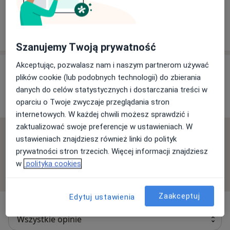
Poradnia Psychiatryczno-Psychologiczna w
Starachowicach
Hutnicza 2 A, 27-200 Starachowice
Szanujemy Twoją prywatność
Akceptując, pozwalasz nam i naszym partnerom używać
Opinie o specjalistach (4)
plików cookie (lub podobnych technologii) do zbierania
danych do celów statystycznych i dostarczania treści w
4 opinie
oparciu o Twoje zwyczaje przeglądania stron
internetowych. W każdej chwili możesz sprawdzić i
zaktualizować swoje preferencje w ustawieniach. W
Sprawdzamy wszystkie opinie. Moderujemy je
ustawieniach znajdziesz również linki do polityk
zgodnie z naszymi zasadami, dowiedz się więcej o
prywatności stron trzecich. Więcej informacji znajdziesz
opiniach i sposobie obliczania gwiazdek na
w
polityka cookies
Dowiedz się więcej o opiniach
Dowiedz się więcej
Zaakceptuj
Edytuj ustawienia