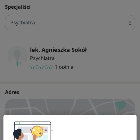
Specjaliści
Psychiatra
lek. Agnieszka Sokół
Psychiatra
1 opinia
Adres
Powiększ mapę