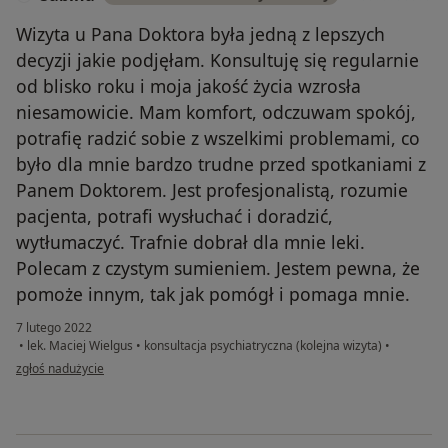
Wizyta u Pana Doktora była jedną z lepszych
decyzji jakie podjęłam. Konsultuję się regularnie
od blisko roku i moja jakość życia wzrosła
niesamowicie. Mam komfort, odczuwam spokój,
potrafię radzić sobie z wszelkimi problemami, co
było dla mnie bardzo trudne przed spotkaniami z
Panem Doktorem. Jest profesjonalistą, rozumie
pacjenta, potrafi wysłuchać i doradzić,
wytłumaczyć. Trafnie dobrał dla mnie leki.
Polecam z czystym sumieniem. Jestem pewna, że
pomoże innym, tak jak pomógł i pomaga mnie.
7 lutego 2022
•
lek. Maciej Wielgus
•
konsultacja psychiatryczna (kolejna wizyta)
•
w opinii użytkownika Sabina
zgłoś nadużycie