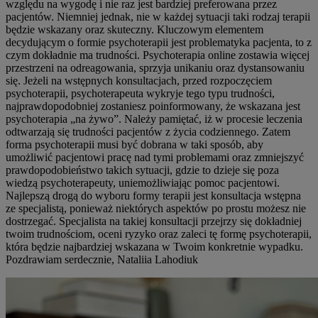
względu na wygodę i nie raz jest bardziej preferowana przez
pacjentów. Niemniej jednak, nie w każdej sytuacji taki rodzaj terapii
będzie wskazany oraz skuteczny. Kluczowym elementem
decydującym o formie psychoterapii jest problematyka pacjenta, to z
czym dokładnie ma trudności. Psychoterapia online zostawia więcej
przestrzeni na odreagowania, sprzyja unikaniu oraz dystansowaniu
się. Jeżeli na wstępnych konsultacjach, przed rozpoczęciem
psychoterapii, psychoterapeuta wykryje tego typu trudności,
najprawdopodobniej zostaniesz poinformowany, że wskazana jest
psychoterapia „na żywo”. Należy pamiętać, iż w procesie leczenia
odtwarzają się trudności pacjentów z życia codziennego. Zatem
forma psychoterapii musi być dobrana w taki sposób, aby
umożliwić pacjentowi pracę nad tymi problemami oraz zmniejszyć
prawdopodobieństwo takich sytuacji, gdzie to dzieje się poza
wiedzą psychoterapeuty, uniemożliwiając pomoc pacjentowi.
Najlepszą drogą do wyboru formy terapii jest konsultacja wstępna
ze specjalistą, ponieważ niektórych aspektów po prostu możesz nie
dostrzegać. Specjalista na takiej konsultacji przejrzy się dokładniej
twoim trudnościom, oceni ryzyko oraz zaleci tę formę psychoterapii,
która będzie najbardziej wskazana w Twoim konkretnie wypadku.
Pozdrawiam serdecznie, Nataliia Lahodiuk