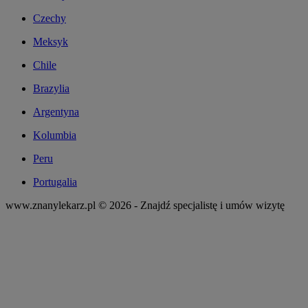
Czechy
Meksyk
Chile
Brazylia
Argentyna
Kolumbia
Peru
Portugalia
www.znanylekarz.pl © 2026 - Znajdź specjalistę i umów wizytę