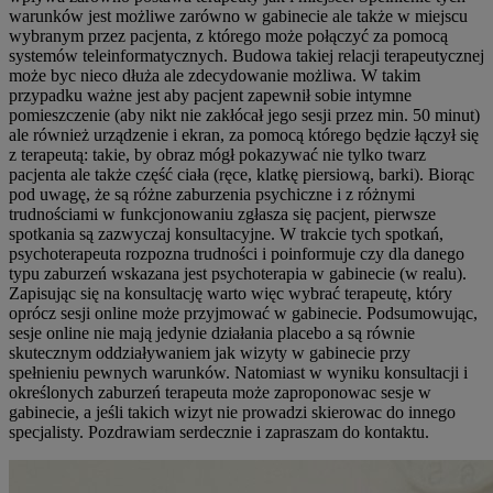
warunków jest możliwe zarówno w gabinecie ale także w miejscu
wybranym przez pacjenta, z którego może połączyć za pomocą
systemów teleinformatycznych. Budowa takiej relacji terapeutycznej
może byc nieco dłuża ale zdecydowanie możliwa. W takim
przypadku ważne jest aby pacjent zapewnił sobie intymne
pomieszczenie (aby nikt nie zakłócał jego sesji przez min. 50 minut)
ale również urządzenie i ekran, za pomocą którego będzie łączył się
z terapeutą: takie, by obraz mógł pokazywać nie tylko twarz
pacjenta ale także część ciała (ręce, klatkę piersiową, barki). Biorąc
pod uwagę, że są różne zaburzenia psychiczne i z różnymi
trudnościami w funkcjonowaniu zgłasza się pacjent, pierwsze
spotkania są zazwyczaj konsultacyjne. W trakcie tych spotkań,
psychoterapeuta rozpozna trudności i poinformuje czy dla danego
typu zaburzeń wskazana jest psychoterapia w gabinecie (w realu).
Zapisując się na konsultację warto więc wybrać terapeutę, który
oprócz sesji online może przyjmować w gabinecie. Podsumowując,
sesje online nie mają jedynie działania placebo a są równie
skutecznym oddziaływaniem jak wizyty w gabinecie przy
spełnieniu pewnych warunków. Natomiast w wyniku konsultacji i
określonych zaburzeń terapeuta może zaproponowac sesje w
gabinecie, a jeśli takich wizyt nie prowadzi skierowac do innego
specjalisty. Pozdrawiam serdecznie i zapraszam do kontaktu.