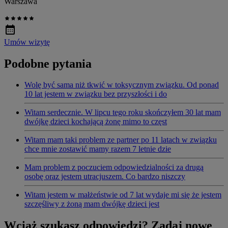
Warszawa
Umów wizytę
Podobne pytania
Wolę być sama niż tkwić w toksycznym związku. Od ponad
10 lat jestem w związku bez przyszłości i do
Witam serdecznie. W lipcu tego roku skończyłem 30 lat mam
dwójkę dzieci kochającą żonę mimo to częst
Witam mam taki problem ze partner po 11 latach w związku
chce mnie zostawić mamy razem 7 letnie dzie
Mam problem z poczuciem odpowiedzialności za drugą
osobę oraz jestem utracjuszem. Co bardzo niszczy
Witam jestem w małżeństwie od 7 lat wydaje mi się że jestem
szczęśliwy z żoną mam dwójkę dzieci jest
Wciąż szukasz odpowiedzi? Zadaj nowe