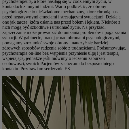
psychoterapeutą, a które nasilają się w codziennym życiu, w
kontaktach z innymi ludźmi. Warto podkreślić, że obrony
psychologiczne to nieświadome mechanizmy, które chronią nas
przed negatywnymi emocjami i stresującymi sytuacjami. Działają
one jak tarcza, która osłania nas przed bólem i lękiem. Niektóre z
nich mogą być szkodliwe i utrudniać życie. Na przykład,
zaprzeczanie może prowadzić do unikania problemów i pogarszania
sytuacji. W gabinecie, pracując nad obronami psychologicznymi,
pomagamy zrozumieć swoje obrony i nauczyć się bardziej
zdrowych sposobów radzenia sobie z trudnościami. Podsumowując,
psychoterapia on-line bez wątpienia przyniesie ulgę i jest terapią
wspierającą, jednakże jeśli mówimy o leczeniu zaburzeń
osobowości, swoich Pacjentów zachęcam do bezpośredniego
kontaktu. Pozdrawiam serdecznie ES