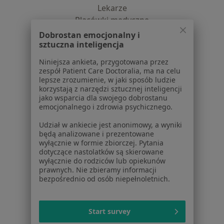
Lekarze
Placówki medyczne
Pytania i odpowiedzi
Dobrostan emocjonalny i
Usługi i zabiegi
sztuczna inteligencja
Choroby
Niniejsza ankieta, przygotowana przez
Pomoc
zespół Patient Care Doctoralia, ma na celu
Aplikacje mobilne
lepsze zrozumienie, w jaki sposób ludzie
korzystają z narzędzi sztucznej inteligencji
Blog dla pacjentów
jako wsparcia dla swojego dobrostanu
emocjonalnego i zdrowia psychicznego.
Dla profesjonalistów
Udział w ankiecie jest anonimowy, a wyniki
Cennik
będą analizowane i prezentowane
Dla lekarzy
wyłącznie w formie zbiorczej. Pytania
dotyczące nastolatków są skierowane
Dla placówek medycznych
wyłącznie do rodziców lub opiekunów
Noa Notes
nowość
prawnych. Nie zbieramy informacji
Baza wiedzy
bezpośrednio od osób niepełnoletnich.
Centrum Pomocy dla Specjalisty
Kontakt
Start survey
ZnanyLekarz - Strona główna