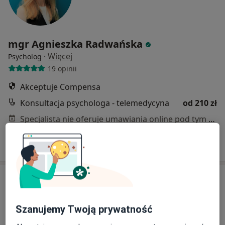
mgr Agnieszka Radwańska
·
Więcej
Psycholog
19 opinii
Akceptuje Compensa
Konsultacja psychologa - telemedycyna
od 210 zł
Specjalista nie oferuje umawiania online pod tym adresem.
Poproś o wizytę
Szanujemy Twoją prywatność