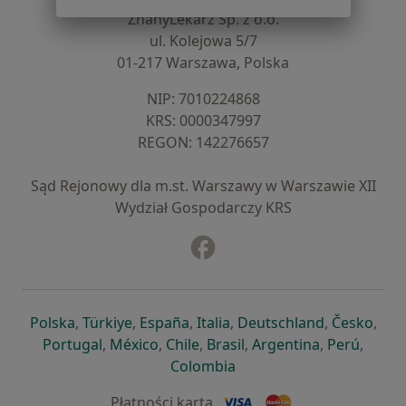
ZnanyLekarz Sp. z o.o.
ul. Kolejowa 5/7
01-217 Warszawa, Polska
NIP: ⁠7010224868
KRS: ⁠0000347997
REGON: ⁠142276657
Sąd Rejonowy dla m.st. Warszawy w Warszawie XII
Wydział Gospodarczy KRS
Facebook
otwiera się w nowej karcie
otwiera się w nowej karcie
otwiera się w nowej karcie
otwiera się w nowej karcie
otwiera się w nowej karci
otwiera się
otwi
Polska
,
Türkiye
,
España
,
Italia
,
Deutschland
,
Česko
,
otwiera się w nowej karcie
otwiera się w nowej karcie
otwiera się w nowej karcie
otwiera się w nowej kar
otwiera się 
otwier
Portugal
,
México
,
Chile
,
Brasil
,
Argentina
,
Perú
,
otwiera się w nowej karc
Colombia
Płatności kartą