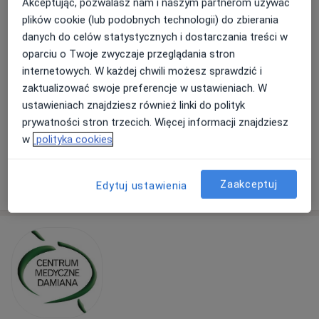
Akceptując, pozwalasz nam i naszym partnerom używać
plików cookie (lub podobnych technologii) do zbierania
danych do celów statystycznych i dostarczania treści w
mgr Weronika Loch
oparciu o Twoje zwyczaje przeglądania stron
·
Więcej
Psycholog
internetowych. W każdej chwili możesz sprawdzić i
12 opinii
zaktualizować swoje preferencje w ustawieniach. W
Akceptuje Compensa
ustawieniach znajdziesz również linki do polityk
prywatności stron trzecich. Więcej informacji znajdziesz
Psychoterapia indywidualna
od 229 zł
w
polityka cookies
Specjalista nie oferuje umawiania online pod tym adresem.
Poproś o wizytę
Zaakceptuj
Edytuj ustawienia