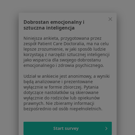
O nas
Praca
Rekrutujemy!
Partnerzy
Dobrostan emocjonalny i
Centrum prasowe
sztuczna inteligencja
Kontakt
Niniejsza ankieta, przygotowana przez
Dla pacjentów
zespół Patient Care Doctoralia, ma na celu
lepsze zrozumienie, w jaki sposób ludzie
Lekarze
korzystają z narzędzi sztucznej inteligencji
jako wsparcia dla swojego dobrostanu
Placówki medyczne
emocjonalnego i zdrowia psychicznego.
Pytania i odpowiedzi
Usługi i zabiegi
Udział w ankiecie jest anonimowy, a wyniki
będą analizowane i prezentowane
Choroby
wyłącznie w formie zbiorczej. Pytania
Pomoc
dotyczące nastolatków są skierowane
Aplikacje mobilne
wyłącznie do rodziców lub opiekunów
prawnych. Nie zbieramy informacji
Blog dla pacjentów
bezpośrednio od osób niepełnoletnich.
Dla profesjonalistów
Cennik
Start survey
Dla lekarzy