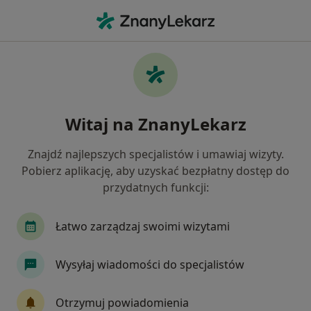
Me
Psycholog • Sosnowiec, śląskie
Filtry
Ubezpieczenie:
TU Zdrowie
20 polecanych psychologów w Sosnowcu z
Witaj na ZnanyLekarz
TU Zdrowie
Jak działają wyniki wyszukiwania
Znajdź najlepszych specjalistów i umawiaj wizyty.
Pobierz aplikację, aby uzyskać bezpłatny dostęp do
przydatnych funkcji:
Łatwo zarządzaj swoimi wizytami
Wysyłaj wiadomości do specjalistów
mgr Agnieszka Pilnicka
Otrzymuj powiadomienia
·
Więcej
Psycholog