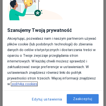
Centrum Zdrowia Psychicznego
MindHealth - Katowice
·
Więcej
Psychologia, Psychiatria, Psychiatria dziecięca
42 opinie
Jordana 11, Katowice
•
Mapa
Szanujemy Twoją prywatność
Konsultacja psychologiczna
230 zł
Akceptując, pozwalasz nam i naszym partnerom używać
plików cookie (lub podobnych technologii) do zbierania
danych do celów statystycznych i dostarczania treści w
mgr Jakub Gąsior
mgr Tomasz
mgr Bożena Waluś
oparciu o Twoje zwyczaje przeglądania stron
psycholog
Mendofik
psycholog
internetowych. W każdej chwili możesz sprawdzić i
psycholog
zaktualizować swoje preferencje w ustawieniach. W
Zobacz wszystkich 7 specjalistów
ustawieniach znajdziesz również linki do polityk
prywatności stron trzecich. Więcej informacji znajdziesz
Brak dostępnych specjalistów z wolnymi terminami w tym centrum medycznym.
w
polityka cookies
Pokaż profil
Zaakceptuj
Edytuj ustawienia