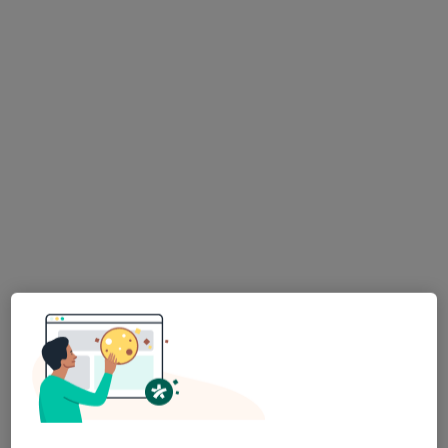
mgr Łukasz Matusz
·
Więcej
Psycholog, Psychoterapeuta
ul. Marii Konopnickiej 38, Sanok
•
Mapa
Centrum Pomocy Psychologicznej i Psychoterapii Rodzinnej
Konsultacja psychologiczna
od 150 zł
Specjalista nie oferuje umawiania online pod tym adresem.
Poproś o wizytę