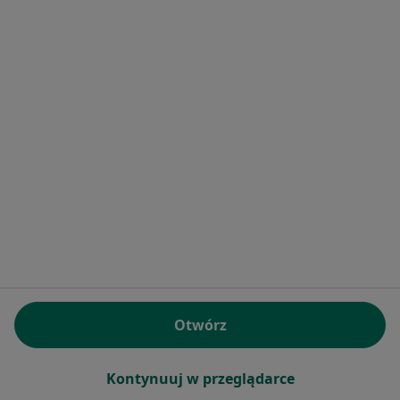
Specjalista nie oferuje umawiania online pod tym adresem.
Poproś o wizytę
Bezpieczne płatności
mgr Anna Dosiak-Adamiec
·
Więcej
Psycholog, Psychoterapeuta
Konsultacja psychologiczna
250 zł
Otwórz
Specjalista nie oferuje umawiania online pod tym adresem.
Kontynuuj w przeglądarce
Poproś o wizytę