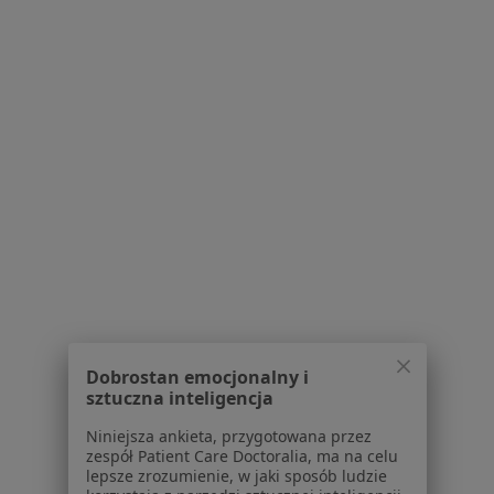
Specjalista nie oferuje umawiania online pod tym adresem.
Poproś o wizytę
Bezpieczne płatności
mgr Weronika Labandt
·
Więcej
Psycholog
Dobrostan emocjonalny i
6 opinii
sztuczna inteligencja
Konsultacja online (pierwsza wizyta)
Darmowa usługa
Niniejsza ankieta, przygotowana przez
zespół Patient Care Doctoralia, ma na celu
Specjalista nie oferuje umawiania online pod tym adresem.
lepsze zrozumienie, w jaki sposób ludzie