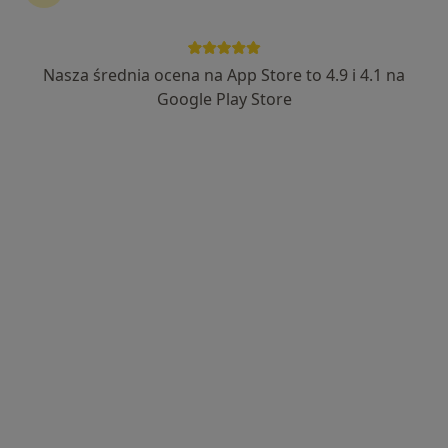
mgr Anna Skibicka
·
Więcej
Psycholog, Psychoterapeuta
Nasza średnia ocena na App Store to 4.9 i 4.1 na
4 opinie
Google Play Store
Adres
Online
Sadowa 33, Sanok
•
Mapa
Poradnia Psychologiczna
Specjalista nie oferuje umawiania online pod tym adresem.
Poproś o wizytę