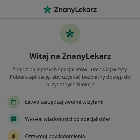
Me
Psycholog • Lesko, podkarpackie
Filtry
Ubezpieczenie
Mapa
Polecani psycholodzy w Lesku
Witaj na ZnanyLekarz
Jak działają wyniki wyszukiwania
Znajdź najlepszych specjalistów i umawiaj wizyty.
Pobierz aplikację, aby uzyskać bezpłatny dostęp do
Wybierz swoje ubezpieczenie
przydatnych funkcji:
Łatwo zarządzaj swoimi wizytami
Wysyłaj wiadomości do specjalistów
Otrzymuj powiadomienia