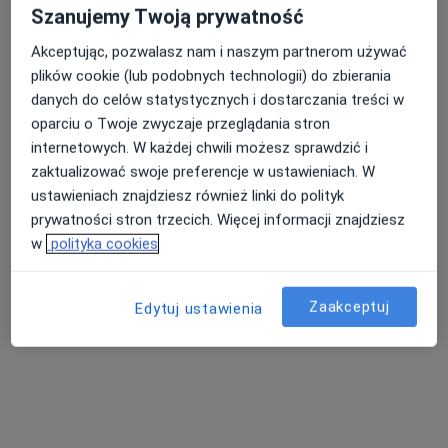
Szanujemy Twoją prywatność
Akceptując, pozwalasz nam i naszym partnerom używać
mgr Regina Nagórny
plików cookie (lub podobnych technologii) do zbierania
·
Więcej
danych do celów statystycznych i dostarczania treści w
Psycholog
oparciu o Twoje zwyczaje przeglądania stron
-, Sanok
•
Mapa
internetowych. W każdej chwili możesz sprawdzić i
Gabinet Psychologiczno-Pedagogiczny dla dorosłych oraz dzieci
zaktualizować swoje preferencje w ustawieniach. W
Konsultacja psychologiczna
od 140 zł
ustawieniach znajdziesz również linki do polityk
Specjalista nie oferuje umawiania online pod tym adresem.
prywatności stron trzecich. Więcej informacji znajdziesz
w
polityka cookies
Poproś o wizytę
Zaakceptuj
Edytuj ustawienia