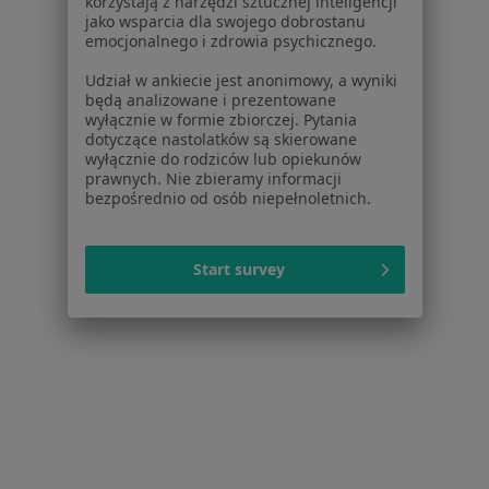
korzystają z narzędzi sztucznej inteligencji
jako wsparcia dla swojego dobrostanu
Poproś o wizytę
emocjonalnego i zdrowia psychicznego.
Udział w ankiecie jest anonimowy, a wyniki
będą analizowane i prezentowane
wyłącznie w formie zbiorczej. Pytania
dotyczące nastolatków są skierowane
wyłącznie do rodziców lub opiekunów
prawnych. Nie zbieramy informacji
bezpośrednio od osób niepełnoletnich.
Start survey
Bezpieczne płatności
mgr Maria Karolina Migurska
·
Więcej
Psycholog
Online 1
Online 2
Konsultacja online (pierwsza wizyta)
220 zł
Specjalista nie oferuje umawiania online pod tym adresem.