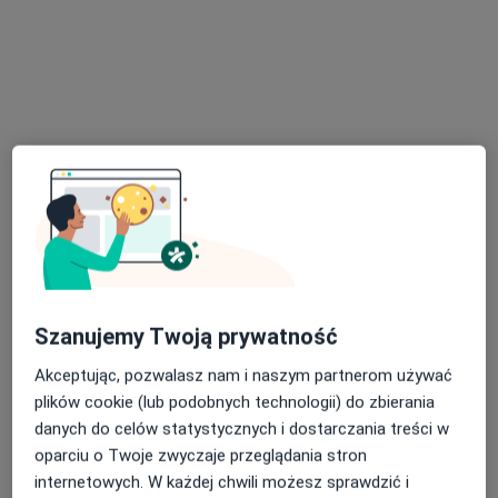
Pokaż profil
Bezpieczne płatności
mgr Sylwia Jaworska
Szanujemy Twoją prywatność
·
Więcej
Psycholog
Akceptując, pozwalasz nam i naszym partnerom używać
30 opinii
plików cookie (lub podobnych technologii) do zbierania
Adres
Online
danych do celów statystycznych i dostarczania treści w
oparciu o Twoje zwyczaje przeglądania stron
internetowych. W każdej chwili możesz sprawdzić i
Marysieńki 2A/8, Legionowo
•
Mapa