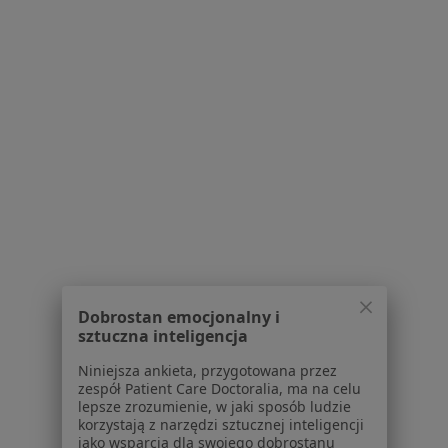
Adres
Online
Ogrodowa 11/3, Legionowo
•
Mapa
Centrum Psychoterapii i Rozwoju "Bliżej Siebie"
Konsultacja psychologiczna
170 zł
Specjalista nie oferuje umawiania online pod tym adresem.
Poproś o wizytę
1
2
3
Dobrostan emocjonalny i
sztuczna inteligencja
Powiązane wyszukiwania
|
Oferty pracy - Psycholog
Niniejsza ankieta, przygotowana przez
W pobliżu Jabłonnej
zespół Patient Care Doctoralia, ma na celu
Psycholodzy w Warszawie
lepsze zrozumienie, w jaki sposób ludzie
korzystają z narzędzi sztucznej inteligencji
Psycholodzy w Piasecznie
jako wsparcia dla swojego dobrostanu