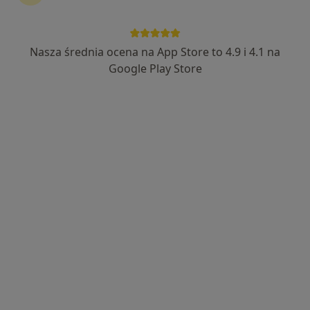
Nasza średnia ocena na App Store to 4.9 i 4.1 na
mgr Joanna Hikert
Google Play Store
·
Więcej
Psycholog, Psychoterapeuta certyfikowany
19 opinii
ul. Siwińskiego 11/421, Legionowo
•
Mapa
Przylądek Dobrej Terapii - Joanna Hikert
Konsultacja psychoterapeutyczna
230 zł
Specjalista nie oferuje umawiania online pod tym adresem.
Poproś o wizytę