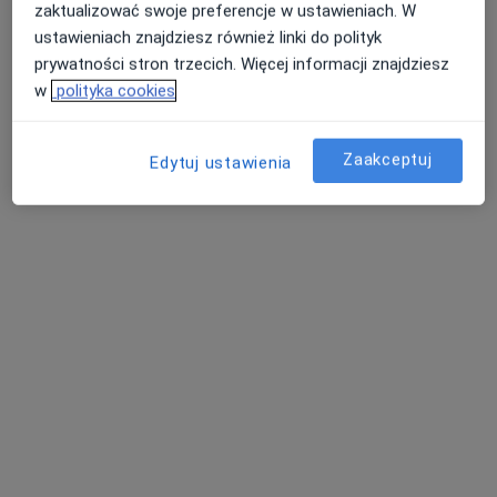
zaktualizować swoje preferencje w ustawieniach. W
Gabinet Czuła Przestrzeń Sylwia Jaworska
ustawieniach znajdziesz również linki do polityk
Konsultacja psychologiczna (pierwsza wizyta)
200 zł
prywatności stron trzecich. Więcej informacji znajdziesz
Specjalista nie oferuje umawiania online pod tym adresem.
w
polityka cookies
Poproś o wizytę
Zaakceptuj
Edytuj ustawienia
mgr NATALIA KOŁODZIEJSKA
·
Więcej
Psycholog
16 opinii
Adres
Online