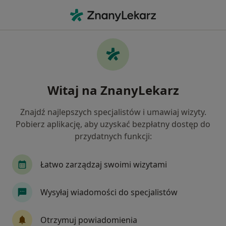
Me
Psycholog • Jabłonna, mazowieckie
Filtry
Ubezpieczenie
Mapa
Polecani psycholodzy w Jabłonnej
Witaj na ZnanyLekarz
Jak działają wyniki wyszukiwania
Znajdź najlepszych specjalistów i umawiaj wizyty.
Pobierz aplikację, aby uzyskać bezpłatny dostęp do
Wybierz swoje ubezpieczenie
przydatnych funkcji:
NFZ
Medicover
Łatwo zarządzaj swoimi wizytami
Wysyłaj wiadomości do specjalistów
Otrzymuj powiadomienia