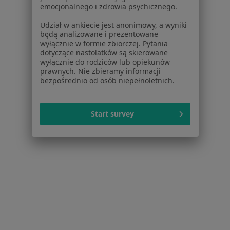
emocjonalnego i zdrowia psychicznego.
Psycholodzy w Legionowie
Udział w ankiecie jest anonimowy, a wyniki
Psycholodzy w Pruszkowie
będą analizowane i prezentowane
wyłącznie w formie zbiorczej. Pytania
Psycholodzy w Grodzisku Mazowieckim
dotyczące nastolatków są skierowane
wyłącznie do rodziców lub opiekunów
Więcej (15)
prawnych. Nie zbieramy informacji
bezpośrednio od osób niepełnoletnich.
Więcej w kategorii: W pobliżu Jabłonnej
Najczęstsze schorzenia
Start survey
Depresja Jabłonna
Zaburzenia emocjonalne Jabłonna
Zaburzenia lękowe Jabłonna
Zaburzenia nastroju Jabłonna
Kryzys emocjonalny Jabłonna
Więcej (15)
Więcej w kategorii: Najczęstsze schorzenia