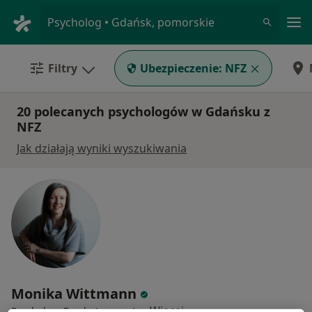
Me
Psycholog • Gdańsk, pomorskie
Filtry
Ubezpieczenie:
NFZ
20 polecanych psychologów w Gdańsku z
NFZ
Jak działają wyniki wyszukiwania
Monika Wittmann
·
Więcej
Psycholog, Psychoterapeuta