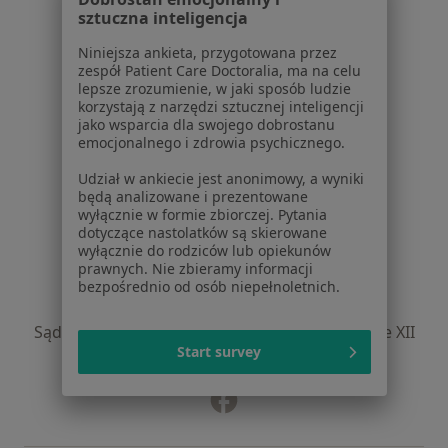
Noa Notes
nowość
sztuczna inteligencja
Baza wiedzy
Niniejsza ankieta, przygotowana przez
Centrum Pomocy dla Specjalisty
zespół Patient Care Doctoralia, ma na celu
lepsze zrozumienie, w jaki sposób ludzie
Kontakt
korzystają z narzędzi sztucznej inteligencji
ZnanyLekarz - Strona główna
jako wsparcia dla swojego dobrostanu
emocjonalnego i zdrowia psychicznego.
ZnanyLekarz Sp. z o.o.
ul. Kolejowa 5/7
Udział w ankiecie jest anonimowy, a wyniki
01-217 Warszawa, Polska
będą analizowane i prezentowane
wyłącznie w formie zbiorczej. Pytania
dotyczące nastolatków są skierowane
NIP: ⁠7010224868
wyłącznie do rodziców lub opiekunów
KRS: ⁠0000347997
prawnych. Nie zbieramy informacji
REGON: ⁠142276657
bezpośrednio od osób niepełnoletnich.
Sąd Rejonowy dla m.st. Warszawy w Warszawie XII
Start survey
Wydział Gospodarczy KRS
Facebook
otwiera się w nowej karcie