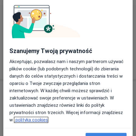
8 opinii
Gospody 19, Gdańsk
•
Mapa
Poradnia dla Dzieci i Młodzieży
Akceptuje NFZ
Psychoterapia indywidualna
Brak ceny
Szanujemy Twoją prywatność
Specjalista nie oferuje umawiania online pod tym adresem.
Akceptując, pozwalasz nam i naszym partnerom używać
Poproś o wizytę
plików cookie (lub podobnych technologii) do zbierania
danych do celów statystycznych i dostarczania treści w
oparciu o Twoje zwyczaje przeglądania stron
internetowych. W każdej chwili możesz sprawdzić i
zaktualizować swoje preferencje w ustawieniach. W
ustawieniach znajdziesz również linki do polityk
prywatności stron trzecich. Więcej informacji znajdziesz
w
polityka cookies