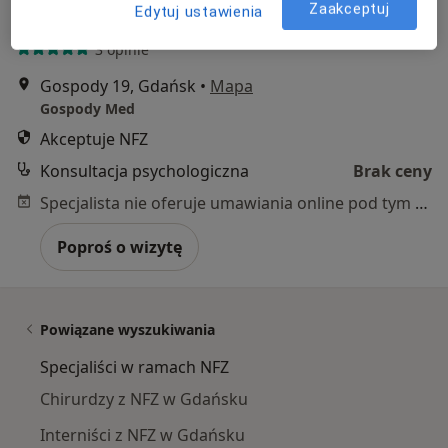
mgr Michał Hoffman
Zaakceptuj
Edytuj ustawienia
·
Więcej
Psycholog
3 opinie
Gospody 19, Gdańsk
•
Mapa
Gospody Med
Akceptuje NFZ
Konsultacja psychologiczna
Brak ceny
Specjalista nie oferuje umawiania online pod tym adresem.
Poproś o wizytę
Powiązane wyszukiwania
Specjaliści w ramach NFZ
Chirurdzy z NFZ w Gdańsku
Interniści z NFZ w Gdańsku