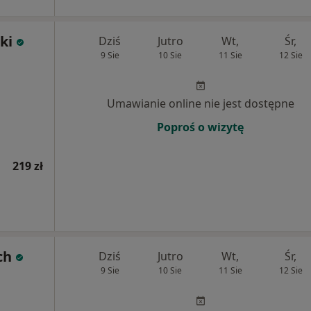
ki
Dziś
Jutro
Wt,
Śr,
9 Sie
10 Sie
11 Sie
12 Sie
Umawianie online nie jest dostępne
Poproś o wizytę
219 zł
ch
Dziś
Jutro
Wt,
Śr,
9 Sie
10 Sie
11 Sie
12 Sie