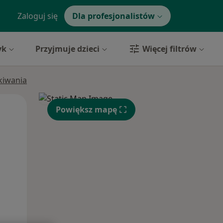
Zaloguj się
Dla profesjonalistów
yk
Przyjmuje dzieci
Więcej filtrów
ukiwania
Czw,
Pt,
Sob,
Powiększ mapę
13 Sie
14 Sie
15 Sie