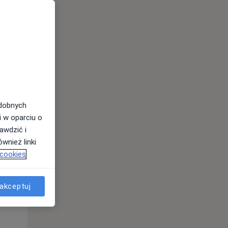
Czw,
Pt,
Sob,
13 Sie
14 Sie
15 Sie
odobnych
i w oparciu o
awdzić i
wnież linki
 cookies
akceptuj