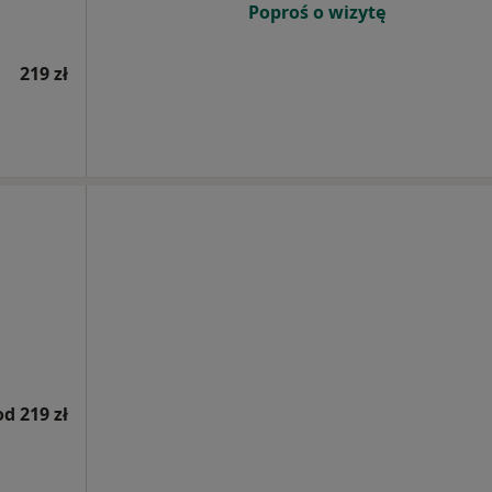
Poproś o wizytę
219 zł
od 219 zł