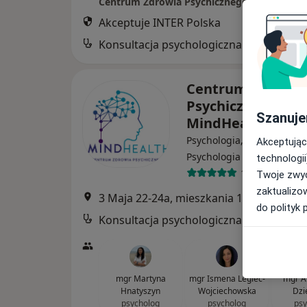
Centrum Zdrowia Psychicznego MindHealth
Akceptuje INTER Polska
Konsultacja psychologiczna
Centrum Zdrowia
Psychicznego
Szanuje
MindHealth – Gd
Psychologia, Psychiatria,
Akceptując
·
Wi
Psychologia dziecięca
technologii
16 opinii
Twoje zwyc
zaktualizo
3 Maja 22-24a, mieszkania 11, Gdynia
•
do polityk 
Konsultacja psychologiczna
mgr Martyna
mgr Ismena Legieć-
mgr A
Hnatyszyn
Wojciechowska
Dzi
psycholog
psycholog
psy