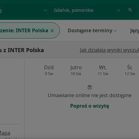
acja, badanie lub nazwisko
miasto lub dzielnica
zenie:
INTER Polska
Dostępne terminy
Jęz
 z INTER Polska
Jak działają wyniki wysz
Dziś
Jutro
Wt,
Śr,
9 Sie
10 Sie
11 Sie
12 Sie
Umawianie online nie jest dostępne
Poproś o wizytę
Mapa