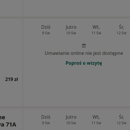
Dziś
Jutro
Wt,
Śr,
9 Sie
10 Sie
11 Sie
12 Sie
Umawianie online nie jest dostępne
Poproś o wizytę
219 zł
ne
Dziś
Jutro
Wt,
Śr,
a 71A
9 Sie
10 Sie
11 Sie
12 Sie