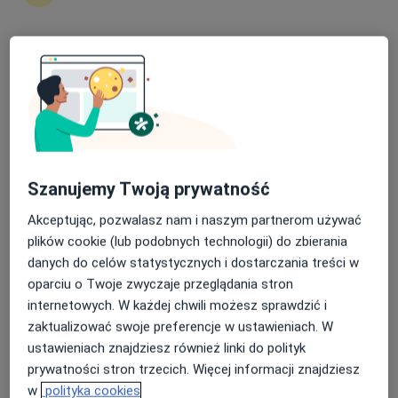
Nasza średnia ocena na App Store to 4.9 i 4.1 na
lek. Ewa Bęgier
Google Play Store
·
Więcej
Psychiatra
290 opinii
Akceptuje TU Zdrowie
Konsultacja psychiatry - wizyta kolejna - telemedycyna
od 320 zł
Szanujemy Twoją prywatność
Specjalista nie oferuje umawiania online pod tym adresem.
Akceptując, pozwalasz nam i naszym partnerom używać
plików cookie (lub podobnych technologii) do zbierania
Poproś o wizytę
danych do celów statystycznych i dostarczania treści w
oparciu o Twoje zwyczaje przeglądania stron
internetowych. W każdej chwili możesz sprawdzić i
zaktualizować swoje preferencje w ustawieniach. W
ustawieniach znajdziesz również linki do polityk
prywatności stron trzecich. Więcej informacji znajdziesz
w
polityka cookies