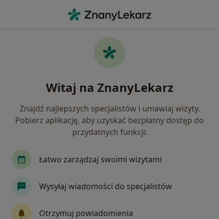
Me
Psychiatra • Wrocław, dolnośląskie
Filtry
• 1
Mapa
20 polecanych psychiatrów w Wrocławiu z
Witaj na ZnanyLekarz
TU Zdrowie
Jak działają wyniki wyszukiwania
Znajdź najlepszych specjalistów i umawiaj wizyty.
Pobierz aplikację, aby uzyskać bezpłatny dostęp do
Dostępne konsultacje online
przydatnych funkcji:
Specjaliści w Twojej okolicy nie mają dostępności dla
Łatwo zarządzaj swoimi wizytami
wizyt stacjonarnych. Sprawdź konsultacje online.
Wysyłaj wiadomości do specjalistów
Otrzymuj powiadomienia