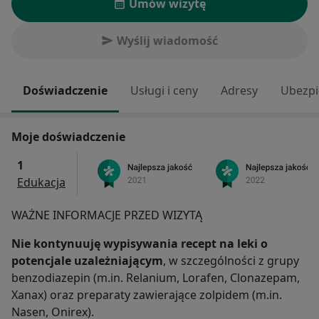
Umów wizytę
Wyślij wiadomość
Doświadczenie
Usługi i ceny
Adresy
Ubezpi
Moje doświadczenie
1
Edukacja
WAŻNE INFORMACJE PRZED WIZYTĄ
Nie kontynuuję wypisywania recept na leki o
potencjale uzależniającym
, w szczególności z grupy
benzodiazepin (m.in. Relanium, Lorafen, Clonazepam,
Xanax) oraz preparaty zawierające zolpidem (m.in.
Nasen, Onirex).