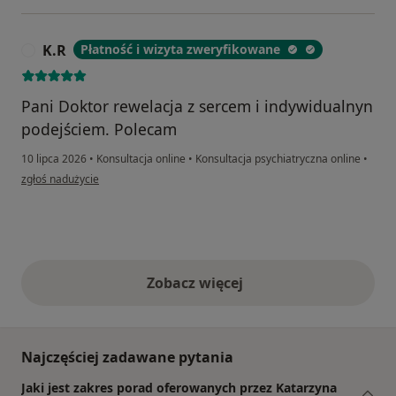
K.R
Płatność i wizyta zweryfikowane
K
Pani Doktor rewelacja z sercem i indywidualnyn
podejściem. Polecam
10 lipca 2026
•
Konsultacja online
•
Konsultacja psychiatryczna online
•
w opinii użytkownika K.R
zgłoś nadużycie
Zobacz więcej
opinie powyżej
Najczęściej zadawane pytania
Jaki jest zakres porad oferowanych przez Katarzyna