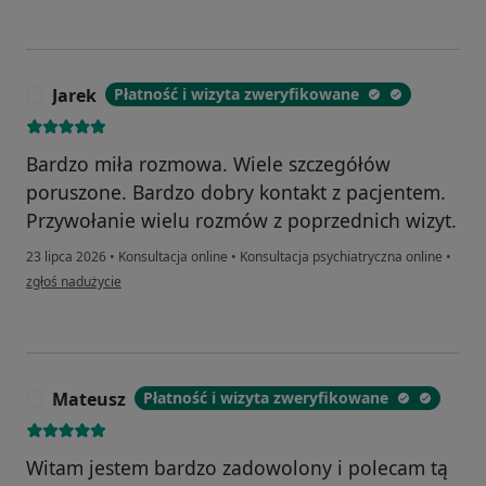
Jarek
Płatność i wizyta zweryfikowane
J
Bardzo miła rozmowa. Wiele szczegółów
poruszone. Bardzo dobry kontakt z pacjentem.
Przywołanie wielu rozmów z poprzednich wizyt.
23 lipca 2026
•
Konsultacja online
•
Konsultacja psychiatryczna online
•
w opinii użytkownika Jarek
zgłoś nadużycie
Mateusz
Płatność i wizyta zweryfikowane
M
Witam jestem bardzo zadowolony i polecam tą