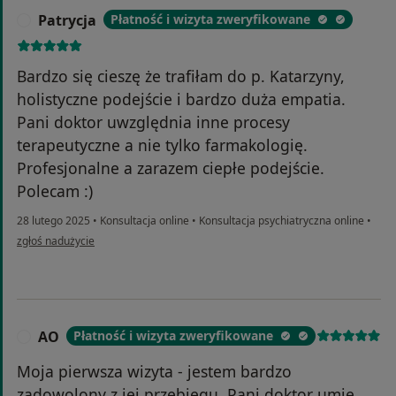
Patrycja
Płatność i wizyta zweryfikowane
P
Bardzo się cieszę że trafiłam do p. Katarzyny,
holistyczne podejście i bardzo duża empatia.
Pani doktor uwzględnia inne procesy
terapeutyczne a nie tylko farmakologię.
Profesjonalne a zarazem ciepłe podejście.
Polecam :)
28 lutego 2025
•
Konsultacja online
•
Konsultacja psychiatryczna online
•
w opinii użytkownika Patrycja
zgłoś nadużycie
AO
Płatność i wizyta zweryfikowane
A
Moja pierwsza wizyta - jestem bardzo
zadowolony z jej przebiegu. Pani doktor umie