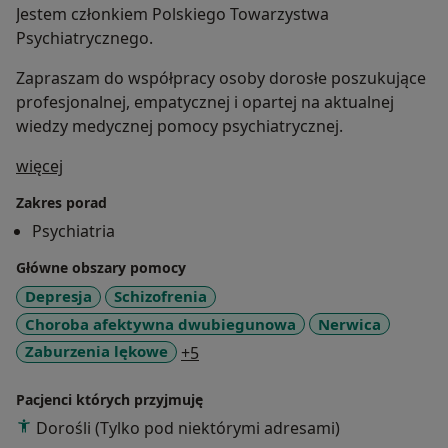
Jestem członkiem Polskiego Towarzystwa
Psychiatrycznego.
Zapraszam do współpracy osoby dorosłe poszukujące
profesjonalnej, empatycznej i opartej na aktualnej
wiedzy medycznej pomocy psychiatrycznej.
O mnie
więcej
Zakres porad
Psychiatria
Główne obszary pomocy
Depresja
Schizofrenia
Choroba afektywna dwubiegunowa
Nerwica
a11y_sr_more_diseases
Zaburzenia lękowe
+5
Pacjenci których przyjmuję
Dorośli (Tylko pod niektórymi adresami)