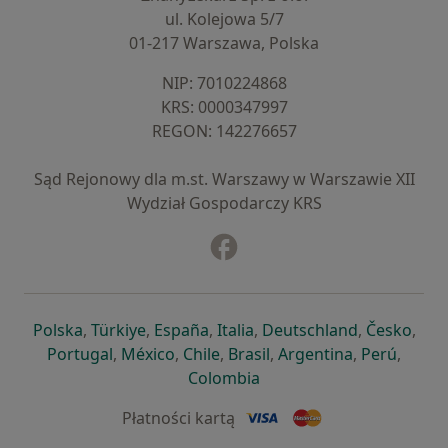
ul. Kolejowa 5/7
01-217 Warszawa, Polska
NIP: ⁠7010224868
KRS: ⁠0000347997
REGON: ⁠142276657
Sąd Rejonowy dla m.st. Warszawy w Warszawie XII
Wydział Gospodarczy KRS
Facebook
otwiera się w nowej karcie
otwiera się w nowej karcie
otwiera się w nowej karcie
otwiera się w nowej karcie
otwiera się w nowej karci
otwiera się
otwi
Polska
,
Türkiye
,
España
,
Italia
,
Deutschland
,
Česko
,
otwiera się w nowej karcie
otwiera się w nowej karcie
otwiera się w nowej karcie
otwiera się w nowej kar
otwiera się 
otwier
Portugal
,
México
,
Chile
,
Brasil
,
Argentina
,
Perú
,
otwiera się w nowej karc
Colombia
Płatności kartą