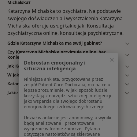
Michalska?
Katarzyna Michalska to psychiatra. Na podstawie
swojego doświadczenia i wykształcenia Katarzyna
Michalska oferuje usługi takie jak: Konsultacja
psychiatryczna online, konsultacja psychiatryczna.
Gdzie Katarzyna Michalska ma swój gabinet?
Czy Katarzyna Michalska przyjmuje online, bez
konieczności pojawiania się w placówce?
Dobrostan emocjonalny i
Jak Katarzyna Michalska umawia wizyty?
sztuczna inteligencja
W jakich godzinach przyjmuje Katarzyna Michalska?
Niniejsza ankieta, przygotowana przez
Katarzyna Michalska: co mówią pacjenci?
zespół Patient Care Doctoralia, ma na celu
lepsze zrozumienie, w jaki sposób ludzie
Jakie ubezpieczenia akceptuje Katarzyna Michalska?
korzystają z narzędzi sztucznej inteligencji
jako wsparcia dla swojego dobrostanu
emocjonalnego i zdrowia psychicznego.
Udział w ankiecie jest anonimowy, a wyniki
będą analizowane i prezentowane
wyłącznie w formie zbiorczej. Pytania
dotyczące nastolatków są skierowane