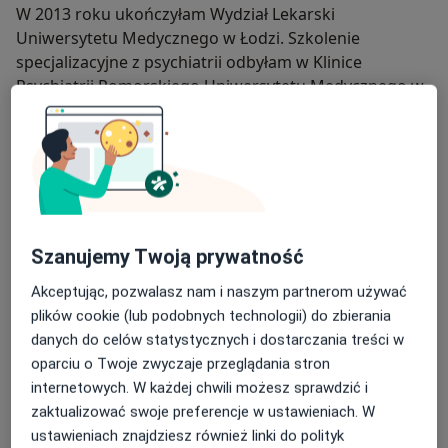
W 2013 roku ukończyłam Wydział Lekarski
Uniwersytetu Medycznego w Łodzi. Szkolenie
specjalizacyjne z psychiatrii odbyłam w Klinice
Psychiatrii Pomorskiego Uniwersytetu Medycznego w
Szczecinie(2014-2019).
Doświadczenie zawodowe zdobywałam na oddziałach
psychiatrycznych całodobowych i dziennych, w
poradniach zdrowia psychicznego oraz w zespole
leczenia środowiskowego. Współpracowałam również
z:
Szanujemy Twoją prywatność
Oddziałem Psychosomatycznym w Białogardzie,
Akceptując, pozwalasz nam i naszym partnerom używać
plików cookie (lub podobnych technologii) do zbierania
Oddziałem Leczenia Alkoholowych Zespołów
danych do celów statystycznych i dostarczania treści w
Abstynencyjnych (OLAZA) w Szpitalu Miejskim im.
oparciu o Twoje zwyczaje przeglądania stron
Franciszka Raszei w Poznaniu,
internetowych. W każdej chwili możesz sprawdzić i
zaktualizować swoje preferencje w ustawieniach. W
Wojewódzkim Szpitalem dla Psychicznie i
ustawieniach znajdziesz również linki do polityk
Nerwowo Chorych „Dziekanka” w Gnieźnie,