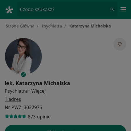
Me
Czego szukasz?
Strona Główna
Psychiatra
Katarzyna Michalska
lek.
Katarzyna Michalska
O specjalizacjach
Psychiatra
·
Więcej
1 adres
Nr PWZ: 3032975
873 opinie