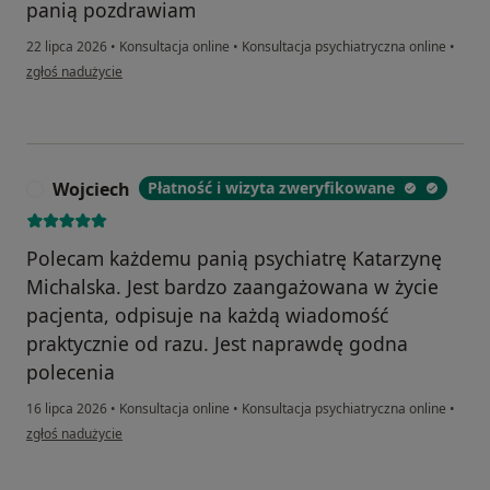
panią pozdrawiam
22 lipca 2026
•
Konsultacja online
•
Konsultacja psychiatryczna online
•
w opinii użytkownika Mateusz
zgłoś nadużycie
Wojciech
Płatność i wizyta zweryfikowane
W
Polecam każdemu panią psychiatrę Katarzynę
Michalska. Jest bardzo zaangażowana w życie
pacjenta, odpisuje na każdą wiadomość
praktycznie od razu. Jest naprawdę godna
polecenia
16 lipca 2026
•
Konsultacja online
•
Konsultacja psychiatryczna online
•
w opinii użytkownika Wojciech
zgłoś nadużycie