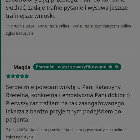
słuchać, zadaje trafne pytanie i wysuwa jeszcze
trafniejsze wnioski.
11 grudnia 2024
•
Konsultacja online
•
Konsultacja psychiatryczna online
•
w opinii użytkownika AO
zgłoś nadużycie
Magda
Płatność i wizyta zweryfikowane
M
Serdecznie polecam wizytę u Pani Katarzyny.
Rzetelna, konkretna i empatyczna Pani doktor :)
Pierwszy raz trafiłam na tak zaangażowanego
lekarza z bardzo przyjemnym podejściem do
pacjenta.
7 maja 2024
•
Konsultacja online
•
Konsultacja psychiatryczna online
•
w opinii użytkownika Magda
zgłoś nadużycie