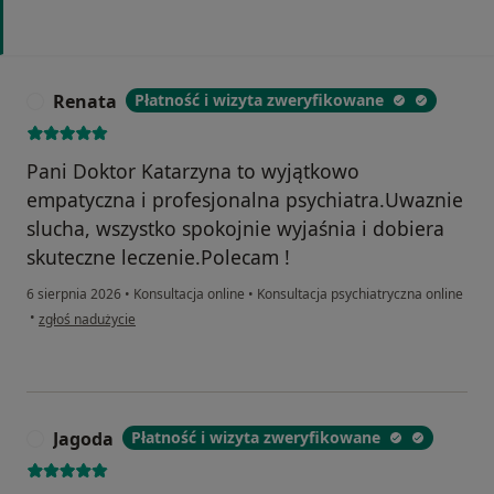
Renata
Płatność i wizyta zweryfikowane
R
Pani Doktor Katarzyna to wyjątkowo
empatyczna i profesjonalna psychiatra.Uwaznie
slucha, wszystko spokojnie wyjaśnia i dobiera
skuteczne leczenie.Polecam !
6 sierpnia 2026
•
Konsultacja online
•
Konsultacja psychiatryczna online
w opinii użytkownika Renata
•
zgłoś nadużycie
Jagoda
Płatność i wizyta zweryfikowane
J