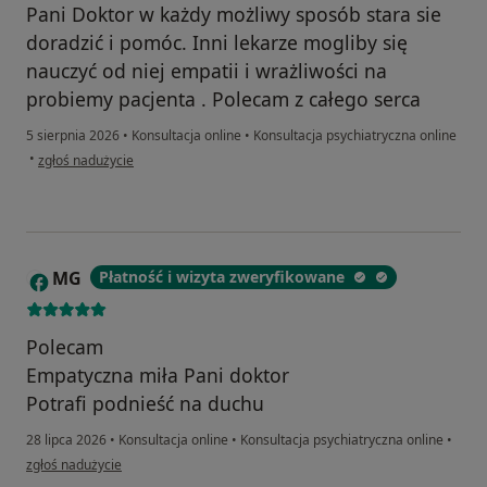
Pani Doktor w każdy możliwy sposób stara sie
doradzić i pomóc. Inni lekarze mogliby się
nauczyć od niej empatii i wrażliwości na
probiemy pacjenta . Polecam z całego serca
5 sierpnia 2026
•
Konsultacja online
•
Konsultacja psychiatryczna online
w opinii użytkownika Jagoda
•
zgłoś nadużycie
MG
Płatność i wizyta zweryfikowane
M
Polecam
Empatyczna miła Pani doktor
Potrafi podnieść na duchu
28 lipca 2026
•
Konsultacja online
•
Konsultacja psychiatryczna online
•
w opinii użytkownika MG
zgłoś nadużycie