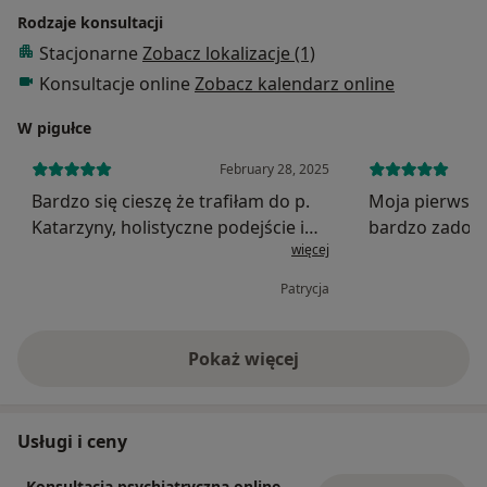
Rodzaje konsultacji
Stacjonarne
Zobacz lokalizacje (1)
Konsultacje online
Zobacz kalendarz online
W pigułce
February 28, 2025
Bardzo się cieszę że trafiłam do p.
Moja pierwsza
Katarzyny, holistyczne podejście i
bardzo zadowo
więcej
bardzo duża empatia. Pani doktor
Pani doktor um
uwzględnia inne procesy
trafne pytanie
Patrycja
terapeutyczne a nie tylko
trafniejsze wn
farmakologię. Profesjonalne a
zarazem ciepłe p...
Pokaż więcej
o doświadczeniu
Usługi i ceny
Konsultacja psychiatryczna online