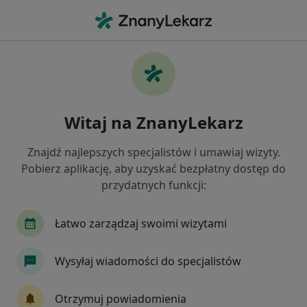
Me
Łokieć Tenisisty • Kłodzko, dolnośląskie
Filtry
• 1
Ubezpieczenie
Map
Łokieć tenisisty specjaliści w Kłodzku
Witaj na ZnanyLekarz
Jak działają wyniki wyszukiwania
Znajdź najlepszych specjalistów i umawiaj wizyty.
Pobierz aplikację, aby uzyskać bezpłatny dostęp do
Jakiego specjalisty szukasz?
przydatnych funkcji:
Ortopeda
Fizjoterapeuta
Chirurg
Kar
Łatwo zarządzaj swoimi wizytami
Wysyłaj wiadomości do specjalistów
Otrzymuj powiadomienia