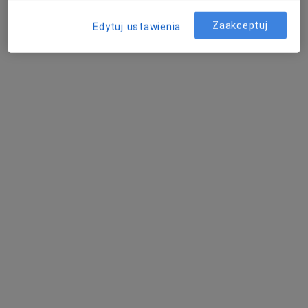
Pokaż profil
Zaakceptuj
Edytuj ustawienia
lek. Grzegorz Pabijaniak
·
Więcej
Ortopeda
69 opinii
Kusocińskiego 3a, Kłodzko
•
Mapa
Salus Centrum Medyczne
Konsultacja ortopedyczna
150 zł
Specjalista nie oferuje umawiania online pod tym adresem.