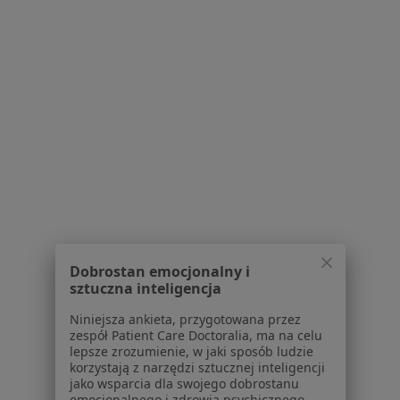
Więcej (7)
Więcej w kategorii: W pobliżu Kłodzka
Schorzenia w Kłodzku
Miażdżyca w Kłodzku
Tętniaki w Kłodzku
Urazy w Kłodzku
Zakrzepica żylna w Kłodzku
Złamania w Kłodzku
Więcej (15)
Dobrostan emocjonalny i
Więcej w kategorii: Schorzenia w Kłodzku
sztuczna inteligencja
Niniejsza ankieta, przygotowana przez
zespół Patient Care Doctoralia, ma na celu
Łokieć Tenisisty Specjaliści W Kłodzku
lepsze zrozumienie, w jaki sposób ludzie
korzystają z narzędzi sztucznej inteligencji
jako wsparcia dla swojego dobrostanu
emocjonalnego i zdrowia psychicznego.