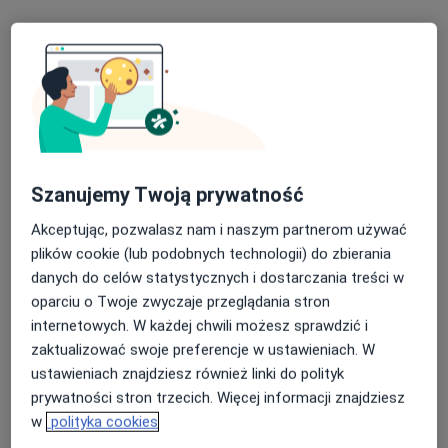
FLEBETICA
·
Więcej
Flebologia, Chirurgia, Chirurgia naczyniowa
189 opinii
Letnia 26/2, Kłodzko
•
Mapa
Szanujemy Twoją prywatność
Konsultacja kardiologiczna + EKG
250 zł
Akceptując, pozwalasz nam i naszym partnerom używać
Pokaż więcej usług
plików cookie (lub podobnych technologii) do zbierania
danych do celów statystycznych i dostarczania treści w
oparciu o Twoje zwyczaje przeglądania stron
lek. Michał Leśniak
lek. Nina Hadaś-
lek. Marcin Kontek
internetowych. W każdej chwili możesz sprawdzić i
flebolog
Grzelka
proktolog
zaktualizować swoje preferencje w ustawieniach. W
kardiolog
ustawieniach znajdziesz również linki do polityk
prywatności stron trzecich. Więcej informacji znajdziesz
Zobacz wszystkich 4 specjalistów
w
polityka cookies
Brak dostępnych specjalistów z wolnymi terminami w tym centrum medycznym.