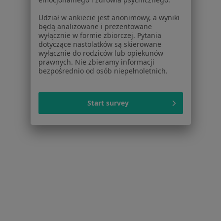
Udział w ankiecie jest anonimowy, a wyniki
będą analizowane i prezentowane
wyłącznie w formie zbiorczej. Pytania
Serwis
dotyczące nastolatków są skierowane
wyłącznie do rodziców lub opiekunów
Regulamin
prawnych. Nie zbieramy informacji
Polityka prywatności pacjentów
bezpośrednio od osób niepełnoletnich.
Polityka prywatności profesjonalistów
Polityka prywatności dla profesjonalistów, których
dane pozyskaliśmy samodzielnie
Start survey
Polityka cookies
Jak działają wyniki wyszukiwania
Dostępność
O nas
Praca
Rekrutujemy!
Partnerzy
Centrum prasowe
Kontakt
Dla pacjentów