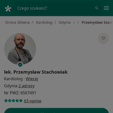
Me
Czego szukasz?
Strona Główna
Kardiolog
Gdynia
Przemysław Stac
Zmień miasto
lek.
Przemysław Stachowiak
O specjalizacjach
Kardiolog
·
Więcej
Gdynia
2 adresy
Nr PWZ: 6567491
63 opinie