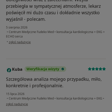
przebiegła w sympatycznej atmosferze, lekarz
poświęcił mi dużo czasu i dokładnie wszystko
wyjaśnił - polecam.
5 sierpnia 2026
•
Centrum Medyczne Fudeko Med
•
konsultacja kardiologiczna + EKG +
ECHO serca
w opinii użytkownika MF
•
zgłoś nadużycie
Kuba
Weryfikacja wizyty
K
Szczegółowa analiza mojego przypadku, miło,
konkretnie i profesjonalnie.
15 lipca 2026
•
Centrum Medyczne Fudeko Med
•
konsultacja kardiologiczna + EKG
•
w opinii użytkownika Kuba
zgłoś nadużycie