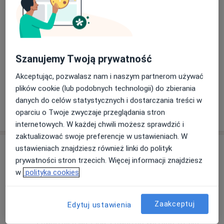
ECHO serca
Umów wizytę
220 zł
Szczegóły
Konsultacja kardiologiczna + EKG +
Szanujemy Twoją prywatność
ECHO serca
Umów wizytę
380 zł
Szczegóły
Akceptując, pozwalasz nam i naszym partnerom używać
plików cookie (lub podobnych technologii) do zbierania
danych do celów statystycznych i dostarczania treści w
W jaki sposób ustalane są ceny?
oparciu o Twoje zwyczaje przeglądania stron
internetowych. W każdej chwili możesz sprawdzić i
zaktualizować swoje preferencje w ustawieniach. W
Adresy (2)
ustawieniach znajdziesz również linki do polityk
prywatności stron trzecich. Więcej informacji znajdziesz
Adres 1
Adres 2
w
polityka cookies
Zaakceptuj
Edytuj ustawienia
Centrum Medyczne Fudeko Med
Chwarznieńska 198A,
Chwarzno-Wiczlino
, 81-602