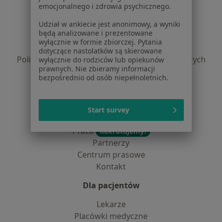
Serwis
emocjonalnego i zdrowia psychicznego.
Regulamin
Udział w ankiecie jest anonimowy, a wyniki
będą analizowane i prezentowane
Polityka prywatności pacjentów
wyłącznie w formie zbiorczej. Pytania
Polityka prywatności profesjonalistów
dotyczące nastolatków są skierowane
Polityka prywatności dla profesjonalistów, których
wyłącznie do rodziców lub opiekunów
prawnych. Nie zbieramy informacji
dane pozyskaliśmy samodzielnie
bezpośrednio od osób niepełnoletnich.
Polityka cookies
Jak działają wyniki wyszukiwania
Dostępność
Start survey
O nas
Praca
Rekrutujemy!
Partnerzy
Centrum prasowe
Kontakt
Dla pacjentów
Lekarze
Placówki medyczne