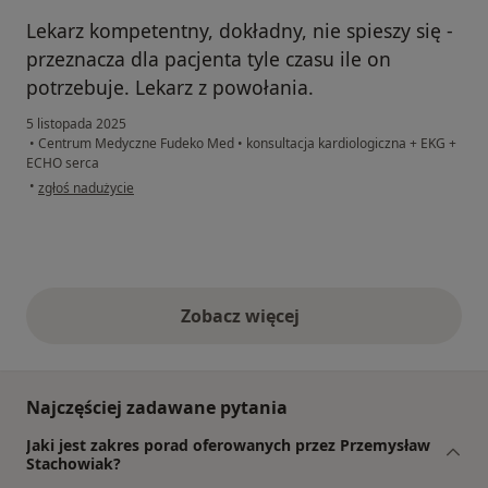
Lekarz kompetentny, dokładny, nie spieszy się -
przeznacza dla pacjenta tyle czasu ile on
potrzebuje. Lekarz z powołania.
5 listopada 2025
•
Centrum Medyczne Fudeko Med
•
konsultacja kardiologiczna + EKG +
ECHO serca
w opinii użytkownika Barbara
•
zgłoś nadużycie
Zobacz więcej
opinie powyżej
Najczęściej zadawane pytania
Jaki jest zakres porad oferowanych przez Przemysław
Stachowiak?