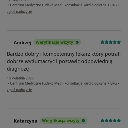
•
Centrum Medyczne Fudeko Med
•
konsultacja kardiologiczna + EKG
•
w opinii użytkownika Małgorzata
zgłoś nadużycie
Andrzej
Weryfikacja wizyty
A
Bardzo dobry i kompetentny lekarz który potrafi
dobrze wytłumaczyć i postawić odpowiednią
diagnozę
14 kwietnia 2026
•
Centrum Medyczne Fudeko Med
•
konsultacja kardiologiczna + EKG
•
w opinii użytkownika Andrzej
zgłoś nadużycie
Katarzyna
Weryfikacja wizyty
K