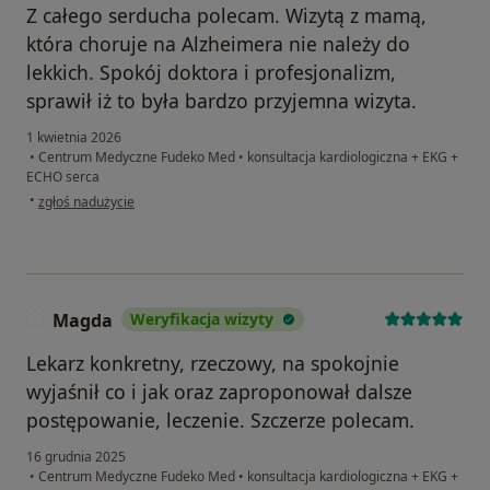
Z całego serducha polecam. Wizytą z mamą,
która choruje na Alzheimera nie należy do
lekkich. Spokój doktora i profesjonalizm,
sprawił iż to była bardzo przyjemna wizyta.
1 kwietnia 2026
•
Centrum Medyczne Fudeko Med
•
konsultacja kardiologiczna + EKG +
ECHO serca
w opinii użytkownika Katarzyna
•
zgłoś nadużycie
Magda
Weryfikacja wizyty
M
Lekarz konkretny, rzeczowy, na spokojnie
wyjaśnił co i jak oraz zaproponował dalsze
postępowanie, leczenie. Szczerze polecam.
16 grudnia 2025
•
Centrum Medyczne Fudeko Med
•
konsultacja kardiologiczna + EKG +