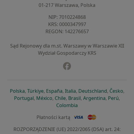
01-217 Warszawa, Polska
NIP: ⁠7010224868
KRS: ⁠0000347997
REGON: ⁠142276657
Sąd Rejonowy dla m.st. Warszawy w Warszawie XII
Wydział Gospodarczy KRS
Facebook
otwiera się w nowej karcie
otwiera się w nowej karcie
otwiera się w nowej karcie
otwiera się w nowej karcie
otwiera się w nowej karci
otwiera się
otwi
Polska
,
Türkiye
,
España
,
Italia
,
Deutschland
,
Česko
,
otwiera się w nowej karcie
otwiera się w nowej karcie
otwiera się w nowej karcie
otwiera się w nowej kar
otwiera się 
otwier
Portugal
,
México
,
Chile
,
Brasil
,
Argentina
,
Perú
,
otwiera się w nowej karc
Colombia
Płatności kartą
ROZPORZĄDZENIE (UE) 2022/2065 (DSA) art. 24: