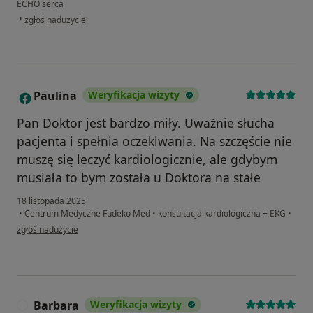
ECHO serca
w opinii użytkownika Magda
•
zgłoś nadużycie
Paulina
Weryfikacja wizyty
P
Pan Doktor jest bardzo miły. Uważnie słucha
pacjenta i spełnia oczekiwania. Na szczęście nie
muszę się leczyć kardiologicznie, ale gdybym
musiała to bym została u Doktora na stałe
18 listopada 2025
•
Centrum Medyczne Fudeko Med
•
konsultacja kardiologiczna + EKG
•
w opinii użytkownika Paulina
zgłoś nadużycie
Barbara
Weryfikacja wizyty
B