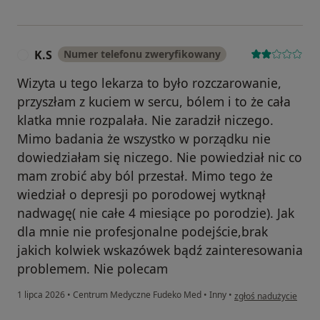
K.S
Numer telefonu zweryfikowany
K
Wizyta u tego lekarza to było rozczarowanie,
przyszłam z kuciem w sercu, bólem i to że cała
klatka mnie rozpalała. Nie zaradził niczego.
Mimo badania że wszystko w porządku nie
dowiedziałam się niczego. Nie powiedział nic co
mam zrobić aby ból przestał. Mimo tego że
wiedział o depresji po porodowej wytknął
nadwagę( nie całe 4 miesiące po porodzie). Jak
dla mnie nie profesjonalne podejście,brak
jakich kolwiek wskazówek bądź zainteresowania
problemem. Nie polecam
w opinii użytkownika 
1 lipca 2026
•
Centrum Medyczne Fudeko Med
•
Inny
•
zgłoś nadużycie