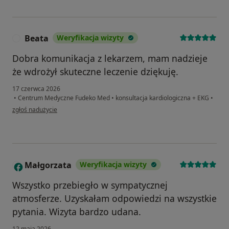
Beata
Weryfikacja wizyty
B
Dobra komunikacja z lekarzem, mam nadzieje
że wdrożył skuteczne leczenie dziękuję.
17 czerwca 2026
•
Centrum Medyczne Fudeko Med
•
konsultacja kardiologiczna + EKG
•
w opinii użytkownika Beata
zgłoś nadużycie
Małgorzata
Weryfikacja wizyty
M
Wszystko przebiegło w sympatycznej
atmosferze. Uzyskałam odpowiedzi na wszystkie
pytania. Wizyta bardzo udana.
12 maja 2026