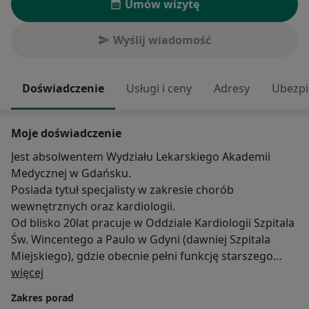
Umów wizytę
Wyślij wiadomość
Doświadczenie
Usługi i ceny
Adresy
Ubezpi
Moje doświadczenie
Jest absolwentem Wydziału Lekarskiego Akademii
Medycznej w Gdańsku.
Posiada tytuł specjalisty w zakresie chorób
wewnętrznych oraz kardiologii.
Od blisko 20lat pracuje w Oddziale Kardiologii Szpitala
Św. Wincentego a Paulo w Gdyni (dawniej Szpitala
Miejskiego), gdzie obecnie pełni funkcję starszego
O mnie
asystenta.
więcej
Zdobytą wiedzę i wieloletnie doświadczenie z
Zakres porad
powodzeniem wykorzystuje w codziennej pracy z