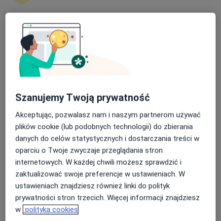
Więcej
58 opinii
Nasza średnia ocena na App Store to 4.9 i 4.1 na
Adres 1
Adres 2
Google Play Store
Karliczka 31, Katowice
•
Mapa
Rewadent Centrum Stomatologii Estetycznej
Szanujemy Twoją prywatność
Akceptuje Allianz
Implanty
od 3 800 zł
Akceptując, pozwalasz nam i naszym partnerom używać
plików cookie (lub podobnych technologii) do zbierania
Specjalista nie oferuje umawiania online pod tym adresem.
danych do celów statystycznych i dostarczania treści w
oparciu o Twoje zwyczaje przeglądania stron
Poproś o wizytę
internetowych. W każdej chwili możesz sprawdzić i
zaktualizować swoje preferencje w ustawieniach. W
ustawieniach znajdziesz również linki do polityk
prywatności stron trzecich. Więcej informacji znajdziesz
w
polityka cookies