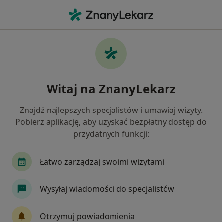
Me
Protetyk Stomatologiczny • Tychy, śląskie
Filtry
Ubezpieczenie:
Allianz
20 polecanych protetyków
Witaj na ZnanyLekarz
stomatologicznych w Tychach z Allianz
Jak działają wyniki wyszukiwania
Znajdź najlepszych specjalistów i umawiaj wizyty.
Pobierz aplikację, aby uzyskać bezpłatny dostęp do
przydatnych funkcji:
Łatwo zarządzaj swoimi wizytami
Wysyłaj wiadomości do specjalistów
lek. dent. Renata Przytuła-Wypych
Otrzymuj powiadomienia
·
Protetyk stomatologiczny, Stomatolog, Stomatolog dziecięcy