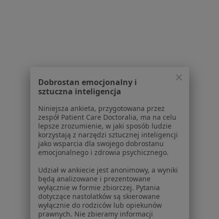
Pomoc
Aplikacje mobilne
Blog dla pacjentów
Dla profesjonalistów
Cennik
Dla lekarzy
Dobrostan emocjonalny i
Dla placówek medycznych
sztuczna inteligencja
Noa Notes
nowość
Niniejsza ankieta, przygotowana przez
Baza wiedzy
zespół Patient Care Doctoralia, ma na celu
Centrum Pomocy dla Specjalisty
lepsze zrozumienie, w jaki sposób ludzie
korzystają z narzędzi sztucznej inteligencji
Kontakt
jako wsparcia dla swojego dobrostanu
ZnanyLekarz - Strona główna
emocjonalnego i zdrowia psychicznego.
ZnanyLekarz Sp. z o.o.
Udział w ankiecie jest anonimowy, a wyniki
będą analizowane i prezentowane
ul. Kolejowa 5/7
wyłącznie w formie zbiorczej. Pytania
01-217 Warszawa, Polska
dotyczące nastolatków są skierowane
wyłącznie do rodziców lub opiekunów
NIP: ⁠7010224868
prawnych. Nie zbieramy informacji