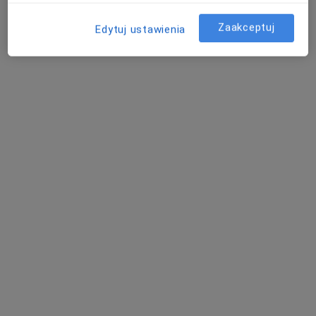
Zaakceptuj
Edytuj ustawienia
Rewadent Centrum Stomatologii
Estetycznej
·
Więcej
Protetyka, Stomatologia, Stomatologia dziecięca
60 opinii
Adres 1
Adres 2
Jankego 46, Katowice
•
Mapa
Wypełnienie kompozytowe
od 370 zł
Pokaż więcej usług
lek. dent. Renata
Przytuła-Wypych
stomatolog