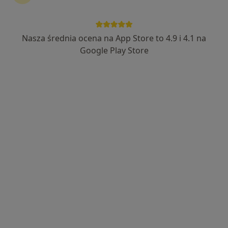
Nasza średnia ocena na App Store to 4.9 i 4.1 na
Google Play Store
Bezpieczne płatności
mgr Ewelina Wszołek
·
Więcej
Psycholog, Psychotraumatolog
33 opinie
Adres
Online
Zielarska 120c/7, Plewiska
•
Mapa
Gabinet Psychologiczny i Terapii Traumy
Konsultacja psychologiczna
300 zł
Specjalista nie oferuje umawiania online pod tym adresem.