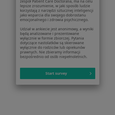
zespół Patient Care Doctoralia, ma na celu
Lekarze rodzinni w Plewiskach
lepsze zrozumienie, w jaki sposób ludzie
korzystają z narzędzi sztucznej inteligencji
Więcej (14)
jako wsparcia dla swojego dobrostanu
Więcej w kategorii: Popularne specjalizacje
emocjonalnego i zdrowia psychicznego.
Najczęstsze schorzenia
Udział w ankiecie jest anonimowy, a wyniki
będą analizowane i prezentowane
Otyłość Plewiska
wyłącznie w formie zbiorczej. Pytania
dotyczące nastolatków są skierowane
Zaburzenia emocjonalne Plewiska
wyłącznie do rodziców lub opiekunów
prawnych. Nie zbieramy informacji
Choroby wieku dziecięcego Plewiska
bezpośrednio od osób niepełnoletnich.
Cukrzyca Plewiska
Start survey
Depresja Plewiska
Więcej (15)
Więcej w kategorii: Najczęstsze schorzenia
Strona Główna
Plewiska
Zmień miasto