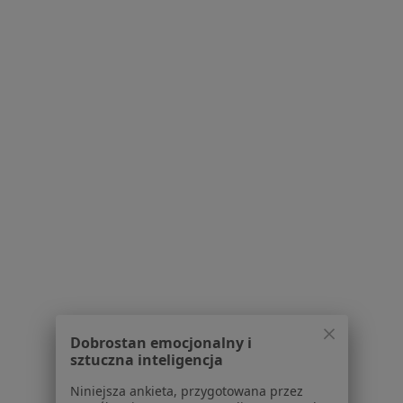
Specjalistyczna Praktyka Lekarska Aleksandra Krygier
Konsultacja endokrynologiczna
od 300 zł
Specjalista nie oferuje umawiania online pod tym adresem.
Poproś o wizytę
1
2
3
4
5
Powiązane wyszukiwania
Popularne specjalizacje
Pediatrzy w Plewiskach
Psycholodzy w Plewiskach
Dobrostan emocjonalny i
Logopedzi w Plewiskach
sztuczna inteligencja
Stomatolodzy w Plewiskach
Niniejsza ankieta, przygotowana przez