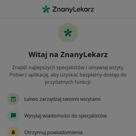
Me
Plewiska, wielkopolskie
Filtry
Ubezpieczenie
Mapa
Plewiska
Witaj na ZnanyLekarz
Jak działają wyniki wyszukiwania
Znajdź najlepszych specjalistów i umawiaj wizyty.
Pobierz aplikację, aby uzyskać bezpłatny dostęp do
Jakiego specjalisty szukasz?
przydatnych funkcji:
Stomatolog
Pediatra
Psycholog
Łatwo zarządzaj swoimi wizytami
Logopeda
Lekarz rodzinny
Wysyłaj wiadomości do specjalistów
Zobacz więcej
Otrzymuj powiadomienia