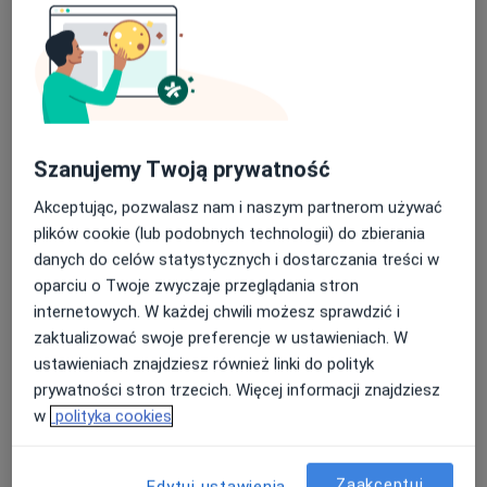
AlfaMed.pl
Konsultacja lekarza rodzinnego
Darmowa usługa
Specjalista nie oferuje umawiania online pod tym adresem.
Poproś o wizytę
Szanujemy Twoją prywatność
Akceptując, pozwalasz nam i naszym partnerom używać
plików cookie (lub podobnych technologii) do zbierania
danych do celów statystycznych i dostarczania treści w
oparciu o Twoje zwyczaje przeglądania stron
internetowych. W każdej chwili możesz sprawdzić i
zaktualizować swoje preferencje w ustawieniach. W
ustawieniach znajdziesz również linki do polityk
Bezpieczne płatności
prywatności stron trzecich. Więcej informacji znajdziesz
mgr Monika Inczewska
w
polityka cookies
·
Więcej
Fizjoterapeuta
14 opinii
Zaakceptuj
Edytuj ustawienia