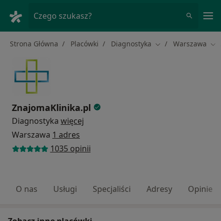
Me
Czego szukasz?
Strona Główna
Placówki
Diagnostyka
Warszawa
Zmień miasto
Zmi
ZnajomaKlinika.pl
Diagnostyka
więcej
Warszawa
1 adres
1035 opinii
O nas
Usługi
Specjaliści
Adresy
Opinie
Zobacz inne placówki