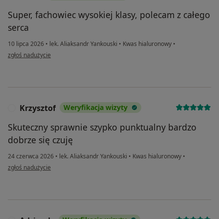
Super, fachowiec wysokiej klasy, polecam z całego
serca
10 lipca 2026
•
lek. Aliaksandr Yankouski
•
Kwas hialuronowy
•
w opinii użytkownika Paweł
zgłoś nadużycie
Krzysztof
Weryfikacja wizyty
K
Skuteczny sprawnie szypko punktualny bardzo
dobrze się czuję
24 czerwca 2026
•
lek. Aliaksandr Yankouski
•
Kwas hialuronowy
•
w opinii użytkownika Krzysztof
zgłoś nadużycie