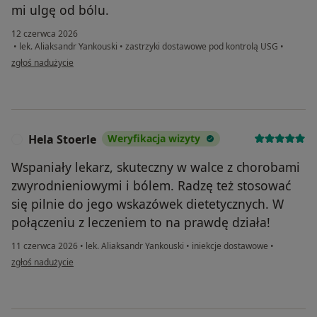
mi ulgę od bólu.
12 czerwca 2026
•
lek. Aliaksandr Yankouski
•
zastrzyki dostawowe pod kontrolą USG
•
w opinii użytkownika Iwona W.
zgłoś nadużycie
Hela Stoerle
Weryfikacja wizyty
H
Wspaniały lekarz, skuteczny w walce z chorobami
zwyrodnieniowymi i bólem. Radzę też stosować
się pilnie do jego wskazówek dietetycznych. W
połączeniu z leczeniem to na prawdę działa!
11 czerwca 2026
•
lek. Aliaksandr Yankouski
•
iniekcje dostawowe
•
w opinii użytkownika Hela Stoerle
zgłoś nadużycie