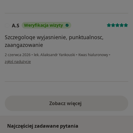
A.S
Weryfikacja wizyty
A
Szczegoloqe wyjasnienie, punktualnosc,
zaangazowanie
2 czerwca 2026
•
lek. Aliaksandr Yankouski
•
Kwas hialuronowy
•
w opinii użytkownika A.S
zgłoś nadużycie
Zobacz więcej
Najczęściej zadawane pytania