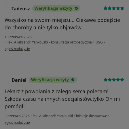
Tadeusz
Weryfikacja wizyty
T
Wszystko na swoim miejscu... Ciekawe podejście
do choroby a nie tylko objawów....
10 czerwca 2026
•
lek. Aliaksandr Yankouski
•
konsultacja ortopedyczna + USG
•
w opinii użytkownika Tadeusz
zgłoś nadużycie
Daniel
Weryfikacja wizyty
D
Lekarz z powołania,z całego serca polecam!
Szkoda czasu na innych specjalistów,tylko On mi
pomógł!
3 czerwca 2026
•
lek. Aliaksandr Yankouski
•
iniekcje dostawowe
•
w opinii użytkownika Daniel
zgłoś nadużycie