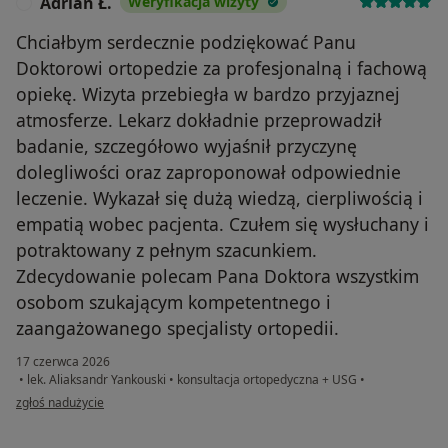
Adrian Ł.
Weryfikacja wizyty
A
Chciałbym serdecznie podziękować Panu
Doktorowi ortopedzie za profesjonalną i fachową
opiekę. Wizyta przebiegła w bardzo przyjaznej
atmosferze. Lekarz dokładnie przeprowadził
badanie, szczegółowo wyjaśnił przyczynę
dolegliwości oraz zaproponował odpowiednie
leczenie. Wykazał się dużą wiedzą, cierpliwością i
empatią wobec pacjenta. Czułem się wysłuchany i
potraktowany z pełnym szacunkiem.
Zdecydowanie polecam Pana Doktora wszystkim
osobom szukającym kompetentnego i
zaangażowanego specjalisty ortopedii.
17 czerwca 2026
•
lek. Aliaksandr Yankouski
•
konsultacja ortopedyczna + USG
•
w opinii użytkownika Adrian Ł.
zgłoś nadużycie