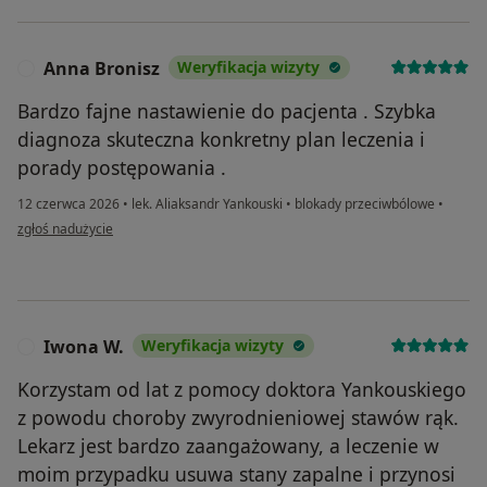
Anna Bronisz
Weryfikacja wizyty
A
Bardzo fajne nastawienie do pacjenta . Szybka
diagnoza skuteczna konkretny plan leczenia i
porady postępowania .
12 czerwca 2026
•
lek. Aliaksandr Yankouski
•
blokady przeciwbólowe
•
w opinii użytkownika Anna Bronisz
zgłoś nadużycie
Iwona W.
Weryfikacja wizyty
I
Korzystam od lat z pomocy doktora Yankouskiego
z powodu choroby zwyrodnieniowej stawów rąk.
Lekarz jest bardzo zaangażowany, a leczenie w
moim przypadku usuwa stany zapalne i przynosi