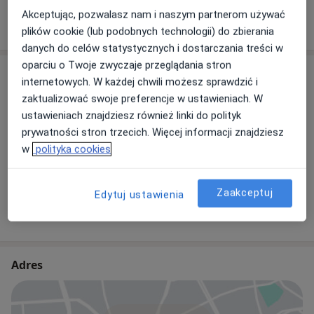
Akceptując, pozwalasz nam i naszym partnerom używać
W jaki sposób ustalane są ceny?
plików cookie (lub podobnych technologii) do zbierania
danych do celów statystycznych i dostarczania treści w
oparciu o Twoje zwyczaje przeglądania stron
Specjaliści
internetowych. W każdej chwili możesz sprawdzić i
zaktualizować swoje preferencje w ustawieniach. W
Dermatolog
ustawieniach znajdziesz również linki do polityk
prywatności stron trzecich. Więcej informacji znajdziesz
w
polityka cookies
lek. Helena Gutowicz-Pietrzyk
Dermatolog
Zaakceptuj
Edytuj ustawienia
84 opinie
Adres