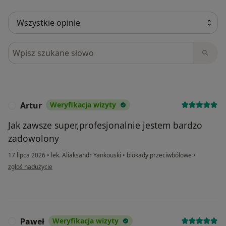
Szukaj w opiniach
Artur
Weryfikacja wizyty
A
Jak zawsze super,profesjonalnie jestem bardzo
zadowolony
17 lipca 2026
•
lek. Aliaksandr Yankouski
•
blokady przeciwbólowe
•
w opinii użytkownika Artur
zgłoś nadużycie
Paweł
Weryfikacja wizyty
P