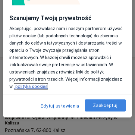
Onkolog, Chirurg
18 opinii
Szanujemy Twoją prywatność
Jacek Maria Ganszer
Akceptując, pozwalasz nam i naszym partnerom używać
plików cookie (lub podobnych technologii) do zbierania
Chirurg, Urolog
danych do celów statystycznych i dostarczania treści w
oparciu o Twoje zwyczaje przeglądania stron
internetowych. W każdej chwili możesz sprawdzić i
zaktualizować swoje preferencje w ustawieniach. W
Adres
ustawieniach znajdziesz również linki do polityk
prywatności stron trzecich. Więcej informacji znajdziesz
w
polityka cookies
Powiększ mapę
Zaakceptuj
Edytuj ustawienia
Wojewódzki Szpital Zespolony im. Ludwika Perzyny w
Kaliszu
Poznańska 7, 62-800 Kalisz