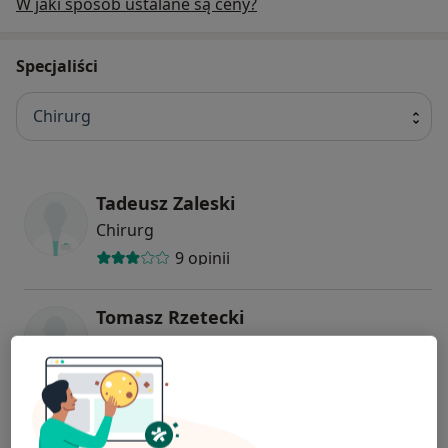
W jaki sposób ustalane są ceny?
Specjaliści
Chirurg
Tadeusz Zaleski
Chirurg
9 opinii
Tomasz Rzetecki
Chirurg
2 opinie
lek. Paweł Derbich