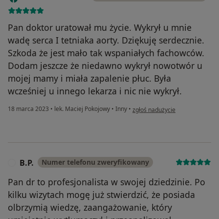
Pan doktor uratował mu życie. Wykrył u mnie
wadę serca I tetniaka aorty. Dziękuję serdecznie.
Szkoda że jest mało tak wspaniałych fachowców.
Dodam jeszcze że niedawno wykrył nowotwór u
mojej mamy i miała zapalenie płuc. Była
wcześniej u innego lekarza i nic nie wykrył.
w opinii użytkownika Monika Mi
18 marca 2023
•
lek. Maciej Pokojowy
•
Inny
•
zgłoś nadużycie
B.P.
Numer telefonu zweryfikowany
B
Pan dr to profesjonalista w swojej dziedzinie. Po
kilku wizytach mogę już stwierdzić, że posiada
olbrzymią wiedzę, zaangażowanie, który