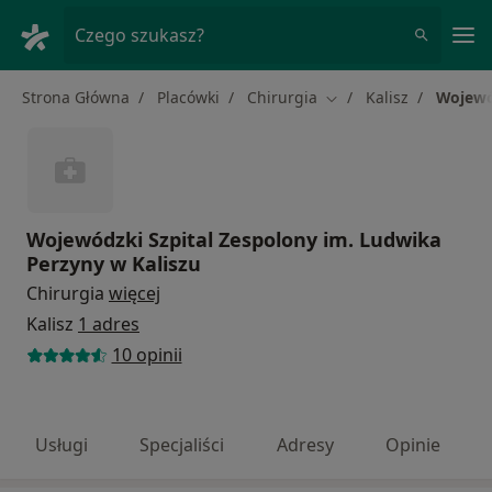
Me
Czego szukasz?
Strona Główna
Placówki
Chirurgia
Kalisz
Wojewó
Zmień miasto
Wojewódzki Szpital Zespolony im. Ludwika
Perzyny w Kaliszu
Chirurgia
więcej
Kalisz
1 adres
10 opinii
Usługi
Specjaliści
Adresy
Opinie