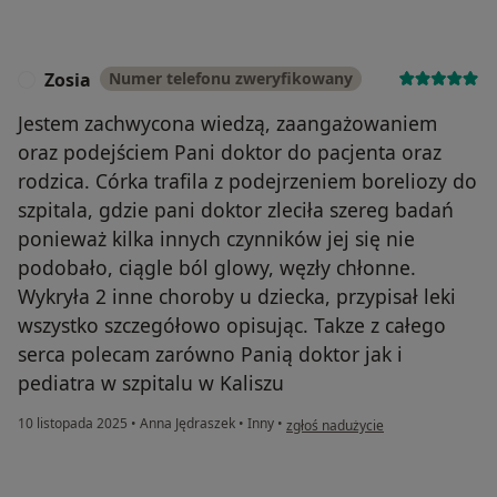
Zosia
Numer telefonu zweryfikowany
Z
Jestem zachwycona wiedzą, zaangażowaniem
oraz podejściem Pani doktor do pacjenta oraz
rodzica. Córka trafila z podejrzeniem boreliozy do
szpitala, gdzie pani doktor zleciła szereg badań
ponieważ kilka innych czynników jej się nie
podobało, ciągle ból glowy, węzły chłonne.
Wykryła 2 inne choroby u dziecka, przypisał leki
wszystko szczegółowo opisując. Takze z całego
serca polecam zarówno Panią doktor jak i
pediatra w szpitalu w Kaliszu
w opinii użytkownika Zosia
10 listopada 2025
•
Anna Jędraszek
•
Inny
•
zgłoś nadużycie