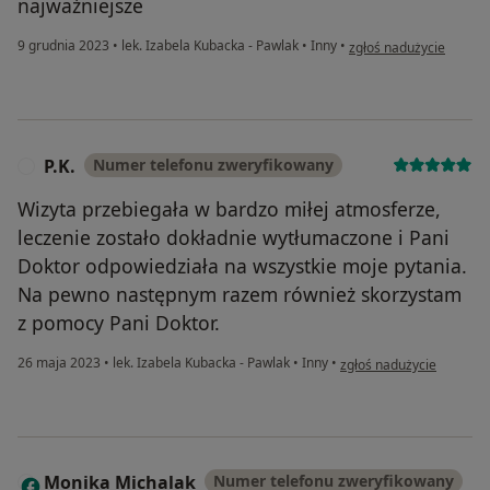
najważniejsze
w opinii użytkownika W
9 grudnia 2023
•
lek. Izabela Kubacka - Pawlak
•
Inny
•
zgłoś nadużycie
P.K.
Numer telefonu zweryfikowany
P
Wizyta przebiegała w bardzo miłej atmosferze,
leczenie zostało dokładnie wytłumaczone i Pani
Doktor odpowiedziała na wszystkie moje pytania.
Na pewno następnym razem również skorzystam
z pomocy Pani Doktor.
w opinii użytkownika P.K.
26 maja 2023
•
lek. Izabela Kubacka - Pawlak
•
Inny
•
zgłoś nadużycie
Monika Michalak
Numer telefonu zweryfikowany
M