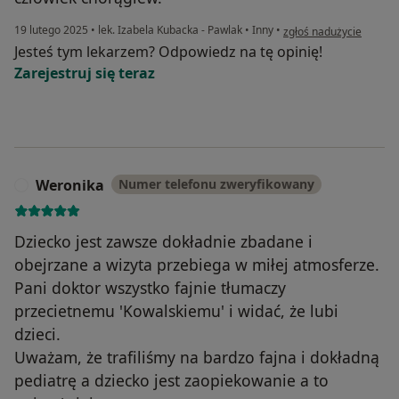
w opinii użytkownika Mi
19 lutego 2025
•
lek. Izabela Kubacka - Pawlak
•
Inny
•
zgłoś nadużycie
Jesteś tym lekarzem? Odpowiedz na tę opinię!
Zarejestruj się teraz
Weronika
Numer telefonu zweryfikowany
W
Dziecko jest zawsze dokładnie zbadane i
obejrzane a wizyta przebiega w miłej atmosferze.
Pani doktor wszystko fajnie tłumaczy
przecietnemu 'Kowalskiemu' i widać, że lubi
dzieci.
Uważam, że trafiliśmy na bardzo fajna i dokładną
pediatrę a dziecko jest zaopiekowanie a to