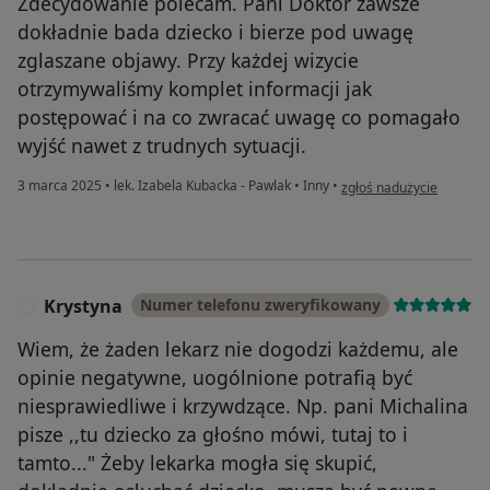
Zdecydowanie polecam. Pani Doktor zawsze
dokładnie bada dziecko i bierze pod uwagę
zglaszane objawy. Przy każdej wizycie
otrzymywaliśmy komplet informacji jak
postępować i na co zwracać uwagę co pomagało
wyjść nawet z trudnych sytuacji.
w opinii użytkownika Nat
3 marca 2025
•
lek. Izabela Kubacka - Pawlak
•
Inny
•
zgłoś nadużycie
Krystyna
Numer telefonu zweryfikowany
K
Wiem, że żaden lekarz nie dogodzi każdemu, ale
opinie negatywne, uogólnione potrafią być
niesprawiedliwe i krzywdzące. Np. pani Michalina
pisze ,,tu dziecko za głośno mówi, tutaj to i
tamto..." Żeby lekarka mogła się skupić,