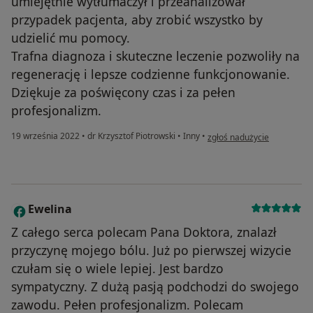
umiejętnie wytłumaczył i przeanalizował
przypadek pacjenta, aby zrobić wszystko by
udzielić mu pomocy.
Trafna diagnoza i skuteczne leczenie pozwoliły na
regenerację i lepsze codzienne funkcjonowanie.
Dziękuje za poświęcony czas i za pełen
profesjonalizm.
w opinii użytkownika B.P.
19 września 2022
•
dr Krzysztof Piotrowski
•
Inny
•
zgłoś nadużycie
Ewelina
E
Z całego serca polecam Pana Doktora, znalazł
przyczynę mojego bólu. Już po pierwszej wizycie
czułam się o wiele lepiej. Jest bardzo
sympatyczny. Z dużą pasją podchodzi do swojego
zawodu. Pełen profesjonalizm. Polecam