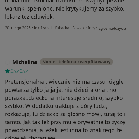
dokładnie osłuchać dziecko, muszą być pewne
warunki spełnione. Nie krytykujemy za szybko,
lekarz też człowiek.
w opinii użytkownika Kr
20 lutego 2025
•
lek. Izabela Kubacka - Pawlak
•
Inny
•
zgłoś nadużycie
Michalina
Numer telefonu zweryfikowany
M
Pretensjonalna , wiecznie nie ma czasu, ciągle
powtarza tylko ja ja ja, nie dzieci a ona , no
porażka..dziecko ją interesuje średnio, szybko
szybko. W dodatku traktuje z góry ludzi,
rozkazuje, tu dziecko za głośno mówi, tutaj to i
tamto. Jak tak też przyjmuje prywatnie to życzę
powodzenia, a jeżeli jest inna to znak tego że
człowiek chorągiew.