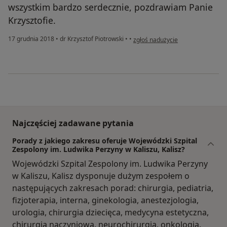
wszystkim bardzo serdecznie, pozdrawiam Panie
Krzysztofie.
w opinii użytkownika Ewelina
17 grudnia 2018
•
dr Krzysztof Piotrowski
•
•
zgłoś nadużycie
Najczęściej zadawane pytania
Porady z jakiego zakresu oferuje Wojewódzki Szpital
Zespolony im. Ludwika Perzyny w Kaliszu, Kalisz?
Wojewódzki Szpital Zespolony im. Ludwika Perzyny
w Kaliszu, Kalisz dysponuje dużym zespołem o
następujących zakresach porad: chirurgia, pediatria,
fizjoterapia, interna, ginekologia, anestezjologia,
urologia, chirurgia dziecięca, medycyna estetyczna,
chirurgia naczyniowa, neurochirurgia, onkologia.