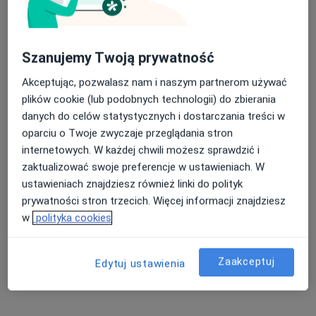
Pokaż profil
Szanujemy Twoją prywatność
Dostępni specjaliści
Akceptując, pozwalasz nam i naszym partnerom używać
plików cookie (lub podobnych technologii) do zbierania
Specjaliści znajdują się poza Gdańsk, pomorskie, w
danych do celów statystycznych i dostarczania treści w
obszarach bliskich Twojemu wyszukiwaniu.
oparciu o Twoje zwyczaje przeglądania stron
internetowych. W każdej chwili możesz sprawdzić i
zaktualizować swoje preferencje w ustawieniach. W
ustawieniach znajdziesz również linki do polityk
prywatności stron trzecich. Więcej informacji znajdziesz
w
polityka cookies
Zaakceptuj
Edytuj ustawienia
Medyczna Gdynia
·
Więcej
Wenerologia, Chirurgia, Chirurgia naczyniowa
7703 opinie