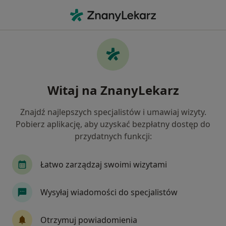
Me
Wenerologia • Gdańsk, pomorskie
Filtry
• 1
Ubezpieczenie
Map
Wenerologia placówki w Gdańsku
Witaj na ZnanyLekarz
Jak działają wyniki wyszukiwania
Znajdź najlepszych specjalistów i umawiaj wizyty.
Pobierz aplikację, aby uzyskać bezpłatny dostęp do
Wybierz swoje ubezpieczenie
przydatnych funkcji:
Łatwo zarządzaj swoimi wizytami
Wysyłaj wiadomości do specjalistów
Otrzymuj powiadomienia