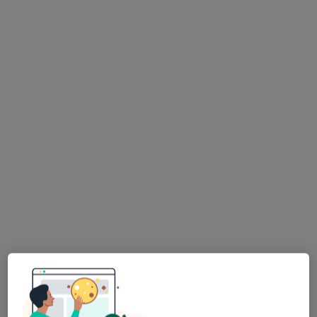
Centrum Medyczne dr n. med. Alicja
Rustowska-Rogowska i Partnerzy
·
Więcej
Wenerologia, Dermatologia, Medycyna estetyczna
1029 opinii
Podwale Staromiejskie 105/106/1, Gdańsk
•
Mapa
Konsultacja wenerologiczna
od 300 zł
dr n. med. Alicja
Rustowska-Rogowska
dermatolog
Brak dostępnych specjalistów z wolnymi terminami w tym centrum medycznym.