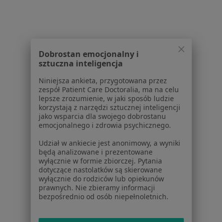
Strona Główna
Placówki
Wenerologia
Gdańsk
Zmień miasto
Zmień 
Dobrostan emocjonalny i
sztuczna inteligencja
Niniejsza ankieta, przygotowana przez
zespół Patient Care Doctoralia, ma na celu
lepsze zrozumienie, w jaki sposób ludzie
Serwis
korzystają z narzędzi sztucznej inteligencji
jako wsparcia dla swojego dobrostanu
Regulamin
emocjonalnego i zdrowia psychicznego.
Polityka prywatności pacjentów
Udział w ankiecie jest anonimowy, a wyniki
Polityka prywatności profesjonalistów
będą analizowane i prezentowane
Polityka prywatności dla profesjonalistów, których
wyłącznie w formie zbiorczej. Pytania
dotyczące nastolatków są skierowane
dane pozyskaliśmy samodzielnie
wyłącznie do rodziców lub opiekunów
Polityka cookies
prawnych. Nie zbieramy informacji
Jak działają wyniki wyszukiwania
bezpośrednio od osób niepełnoletnich.
Dostępność
O nas