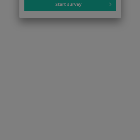
Start survey
Praca
Rekrutujemy!
Partnerzy
Centrum prasowe
Kontakt
Dla pacjentów
Lekarze
Placówki medyczne
Pytania i odpowiedzi
Usługi i zabiegi
Choroby
Pomoc
Aplikacje mobilne
Blog dla pacjentów
Dla profesjonalistów
Cennik
Dla lekarzy