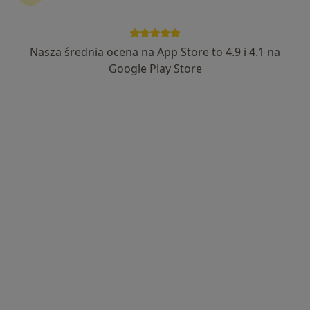
Centrum Medyczne Tu Się Leczy
·
Więcej
Wenerologia, Dermatologia, Dermatologia dziecięca
Nasza średnia ocena na App Store to 4.9 i 4.1 na
542 opinie
Google Play Store
Norwida 3/U2, Gdańsk
•
Mapa
Konsultacja wenerologiczna
280 zł
Pokaż więcej usług
lek. Karolina Górska
dermatolog
Brak dostępnych specjalistów z wolnymi terminami w tym centrum medycznym.
Pokaż profil