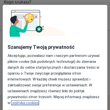
Kogo szukasz?
Chirurg
Urolog
Szukaj innej specjalizacji
Adres
Szanujemy Twoją prywatność
Akceptując, pozwalasz nam i naszym partnerom używać
Powiększ mapę
plików cookie (lub podobnych technologii) do zbierania
danych do celów statystycznych i dostarczania treści w
oparciu o Twoje zwyczaje przeglądania stron
Uro-Med
internetowych. W każdej chwili możesz sprawdzić i
Hallera 13, 07-410 Ostrołęka
zaktualizować swoje preferencje w ustawieniach. W
ustawieniach znajdziesz również linki do polityk
prywatności stron trzecich. Więcej informacji znajdziesz
w
polityka cookies
Najczęściej zadawane pytania