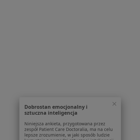
ul. Sieronia 6, Ruda Śląska
•
Mapa
Brak dostępnych specjalistów z wolnymi terminami w tym centrum medycznym.
Pokaż profil
Przychodnia Wirecka
Dobrostan emocjonalny i
·
Więcej
Ultrasonografia, Medycyna rodzinna, Interna
sztuczna inteligencja
107 opinii
Niniejsza ankieta, przygotowana przez
zespół Patient Care Doctoralia, ma na celu
Jankowskiego 6, Ruda Śląska
•
Mapa
lepsze zrozumienie, w jaki sposób ludzie