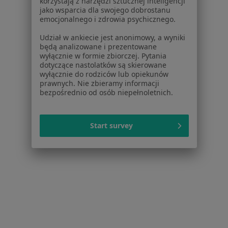
Brak dostępnych specjalistów z wolnymi terminami w tym centrum medycznym.
korzystają z narzędzi sztucznej inteligencji
jako wsparcia dla swojego dobrostanu
emocjonalnego i zdrowia psychicznego.
Pokaż profil
Udział w ankiecie jest anonimowy, a wyniki
będą analizowane i prezentowane
wyłącznie w formie zbiorczej. Pytania
dotyczące nastolatków są skierowane
wyłącznie do rodziców lub opiekunów
prawnych. Nie zbieramy informacji
bezpośrednio od osób niepełnoletnich.
Start survey
Przychodnia Bracka Bielszowice
·
Więcej
Ultrasonografia, Medycyna rodzinna, Pielęgniarstwo
Edmunda Kokota 172, Ruda Śląska
•
Mapa
Brak dostępnych specjalistów z wolnymi terminami w tym centrum medycznym.
Pokaż profil