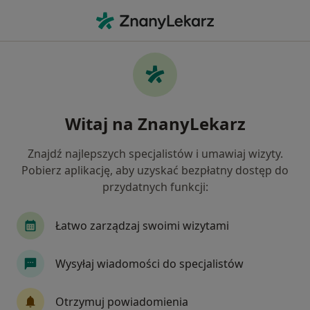
Me
Ultrasonografia • Zabrze, śląskie
Filtry
• 1
Ubezpieczenie
Map
Ultrasonografia placówki w Zabrzu
Witaj na ZnanyLekarz
Jak działają wyniki wyszukiwania
Znajdź najlepszych specjalistów i umawiaj wizyty.
Pobierz aplikację, aby uzyskać bezpłatny dostęp do
Wybierz swoje ubezpieczenie
przydatnych funkcji:
Łatwo zarządzaj swoimi wizytami
Wysyłaj wiadomości do specjalistów
Otrzymuj powiadomienia