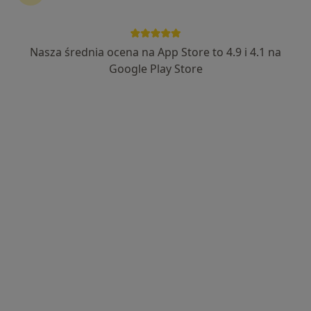
Bezpieczne płatności
Śląski Ośrodek Onkologii Sanivitas
Nasza średnia ocena na App Store to 4.9 i 4.1 na
·
Ultrasonografia, Medycyna rodzinna, Endokrynologia
Google Play Store
Więcej
784 opinie
Ul. Wolności 299, Zabrze
•
Mapa
USG tarczycy
180 zł
Pokaż więcej usług
lek. Wiktor Buczko
ultrasonografista
Brak dostępnych specjalistów z wolnymi terminami w tym centrum medycznym.
Pokaż profil