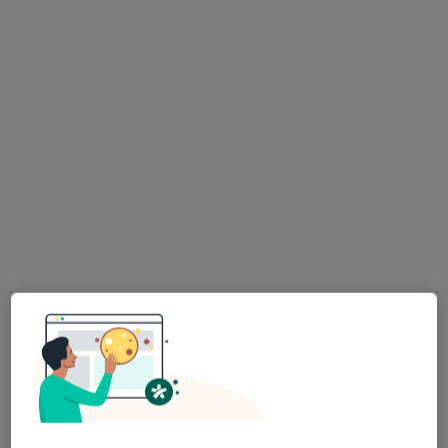
USG piersi
200 zł
Pokaż więcej usług
lek. Przemysław
lek. Szymon
lek. Mateusz Dybalski
Beśka
Dyczkowski
radiolog
ultrasonografista
ultrasonografista
Zobacz wszystkich 5 specjalistów
Brak dostępnych specjalistów z wolnymi terminami w tym centrum medycznym.
Pokaż profil