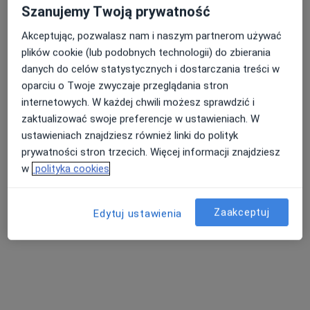
Szanujemy Twoją prywatność
Akceptując, pozwalasz nam i naszym partnerom używać
CUD - Centrum Ultrasonograficznej
plików cookie (lub podobnych technologii) do zbierania
Diagnostyki
danych do celów statystycznych i dostarczania treści w
·
Więcej
oparciu o Twoje zwyczaje przeglądania stron
Ultrasonografia, Medycyna rodzinna, Radiologia
internetowych. W każdej chwili możesz sprawdzić i
741 opinii
zaktualizować swoje preferencje w ustawieniach. W
Jana Łaskiego 3, Zabrze
•
Mapa
ustawieniach znajdziesz również linki do polityk
USG piersi
od 200 zł
prywatności stron trzecich. Więcej informacji znajdziesz
w
polityka cookies
Pokaż więcej usług
Zaakceptuj
Edytuj ustawienia
lek. Magdalena
lek. Patrycja
lek. Magdalena
Romańczuk
Katarzyna
Zielińska
lekarz rodzinny
Wyciszczok-Łowińska
radiolog
ultrasonografista
Zobacz wszystkich 6 specjalistów