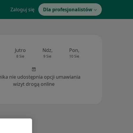
Zaloguj się
Dla profesjonalistów
Jutro
Ndz,
Pon,
Wt,
Śr,
8 Sie
9 Sie
10 Sie
11 Sie
12 Si
inika nie udostępnia opcji umawiania
wizyt drogą online