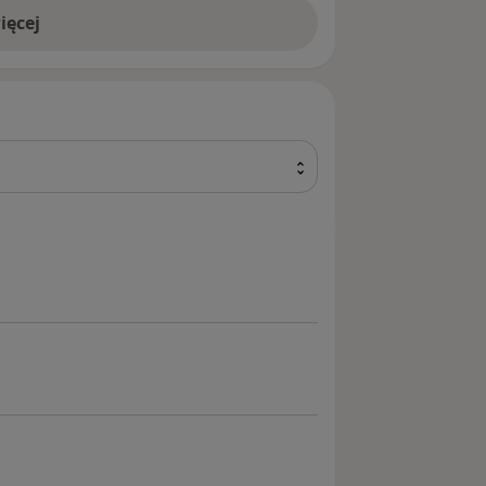
ięcej
 żuchwowych