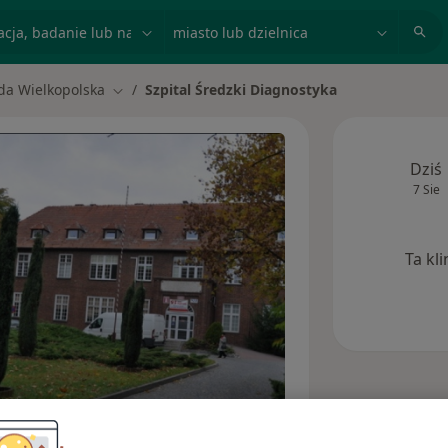
acja, badanie lub nazwisko
miasto lub dzielnica
da Wielkopolska
Szpital Średzki Diagnostyka
iasto
Zmień miasto
Dziś
7 Sie
Ta kl