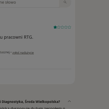
tu pracowni RTG.
w opinii użytkownika Maciej
zusznej
•
zgłoś nadużycie
ki Diagnostyka, Środa Wielkopolska?
opolska dysponuje dużym zespołem o