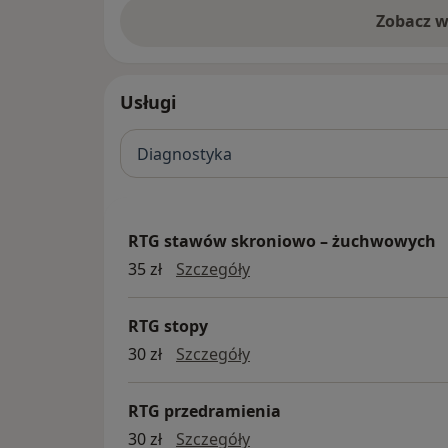
Zobacz w
Usługi
Diagnostyka
RTG stawów skroniowo – żuchwowych
RTG stawów skroniowo –
35 zł
Szczegóły
RTG stopy
RTG stopy
30 zł
Szczegóły
RTG przedramienia
RTG przedramienia
30 zł
Szczegóły