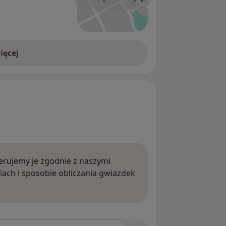
ięcej
rujemy je zgodnie z naszymi
iach i sposobie obliczania gwiazdek
ięcej o opiniach
niach