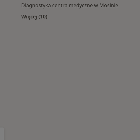
Diagnostyka centra medyczne w Mosinie
Więcej (10)
Więcej w kategorii: Centra medyczne Diag
 centra medyczne