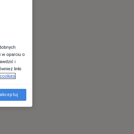
odobnych
i w oparciu o
awdzić i
wnież linki
 cookies
akceptuj