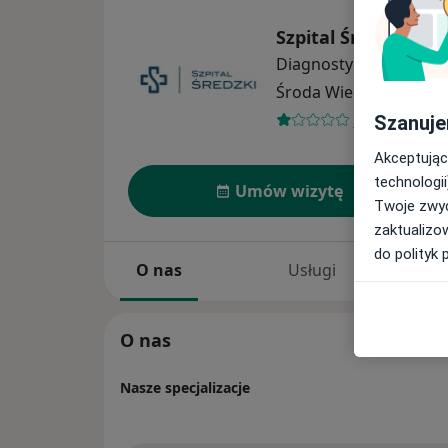
Szpital Średzki Di
Diagnostyka
więcej
Środa Wielkopolska
1 
1 opinia
Szanuje
Akceptując
technologii
Umów wizytę
Twoje zwyc
zaktualizo
do polityk 
O nas
Usługi
O nas
Nasze specjalizacje