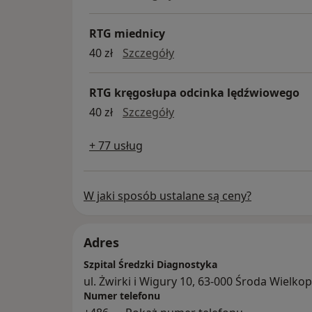
RTG miednicy
RTG miednicy
40 zł
Szczegóły
RTG kręgosłupa odcinka lędźwiowego
RTG kręgosłupa odcinka 
40 zł
Szczegóły
+ 77 usług
W jaki sposób ustalane są ceny?
Adres
Szpital Średzki Diagnostyka
ul. Żwirki i Wigury 10, 63-000 Środa Wielko
Numer telefonu