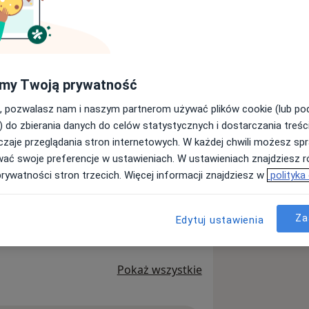
agnostyka
adres
my Twoją prywatność
, pozwalasz nam i naszym partnerom używać plików cookie (lub p
) do zbierania danych do celów statystycznych i dostarczania treśc
Wyślij wiadomość
zaje przeglądania stron internetowych. W każdej chwili możesz spr
wać swoje preferencje w ustawieniach. W ustawieniach znajdziesz ró
prywatności stron trzecich. Więcej informacji znajdziesz w
polityka
Adresy
Opinie
Za
Edytuj ustawienia
Pokaż wszystkie