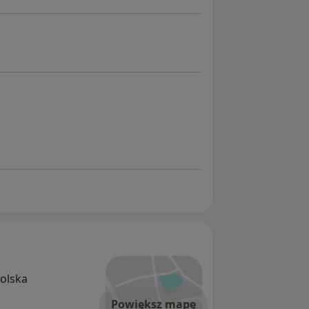
lędźwiowego
polska
Powiększ mapę