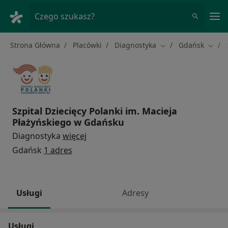
Me
Czego szukasz?
Strona Główna
Placówki
Diagnostyka
Gdańsk
Zmień miasto
Zmień
Szpital Dziecięcy Polanki im. Macieja
Płażyńskiego w Gdańsku
Diagnostyka
więcej
Gdańsk
1 adres
Usługi
Adresy
Usługi