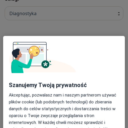
Diagnostyka
RTG stawu kolanowego
40 zł
RTG ramienia
40 zł
Szanujemy Twoją prywatność
RTG łuku jarzmowego
45 zł
Akceptując, pozwalasz nam i naszym partnerom używać
plików cookie (lub podobnych technologii) do zbierania
danych do celów statystycznych i dostarczania treści w
RTG podudzia
oparciu o Twoje zwyczaje przeglądania stron
Od 40 zł
internetowych. W każdej chwili możesz sprawdzić i