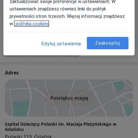
zaktualizować swoje preferencje w ustawieniach. W
RTG kręgosłupa odcinka szyjnego
ustawieniach znajdziesz również linki do polityk
40 zł
prywatności stron trzecich. Więcej informacji znajdziesz
w
polityka cookies
+ 21 usług
Zaakceptuj
Edytuj ustawienia
W jaki sposób ustalane są ceny?
Adres
Powiększ mapę
Szpital Dziecięcy Polanki im. Macieja Płażyńskiego w
Gdańsku
Polanki 119, Gdańsk