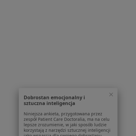
Polityka prywatności dla profesjonalistów, których
dane pozyskaliśmy samodzielnie
Polityka cookies
Jak działają wyniki wyszukiwania
Dostępność
O nas
Praca
Rekrutujemy!
Partnerzy
Centrum prasowe
Kontakt
Dla pacjentów
Lekarze
Dobrostan emocjonalny i
Placówki medyczne
sztuczna inteligencja
Pytania i odpowiedzi
Niniejsza ankieta, przygotowana przez
Usługi i zabiegi
zespół Patient Care Doctoralia, ma na celu
Choroby
lepsze zrozumienie, w jaki sposób ludzie
korzystają z narzędzi sztucznej inteligencji
Pomoc
jako wsparcia dla swojego dobrostanu