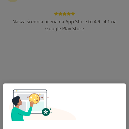
·
Więcej
Stomatologia, Chirurgia stomatologiczna, Protetyka
9 opinii
ul. Sienkiewicza 29, Mława
•
Mapa
Nasza średnia ocena na App Store to 4.9 i 4.1 na
Konsultacja stomatologiczna dzieci
od 80 zł
Google Play Store
Pokaż więcej usług
Brak dostępnych specjalistów z wolnymi terminami w tym centrum medycznym.
Pokaż profil
Przychodnia Lekarzy Specjalistów Omega