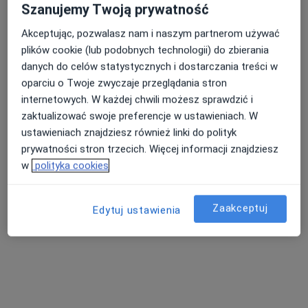
Szanujemy Twoją prywatność
·
Więcej
Stomatologia, Chirurgia, Ginekologia
Akceptując, pozwalasz nam i naszym partnerom używać
3 opinie
plików cookie (lub podobnych technologii) do zbierania
Płocka 43, Mława
•
Mapa
danych do celów statystycznych i dostarczania treści w
Brak dostępnych specjalistów z wolnymi terminami w tym centrum medycznym.
oparciu o Twoje zwyczaje przeglądania stron
internetowych. W każdej chwili możesz sprawdzić i
Pokaż profil
zaktualizować swoje preferencje w ustawieniach. W
ustawieniach znajdziesz również linki do polityk
prywatności stron trzecich. Więcej informacji znajdziesz
w
polityka cookies
Zaakceptuj
Edytuj ustawienia
Przychodnia Stomatologiczna AS-Dent
Stomatologia