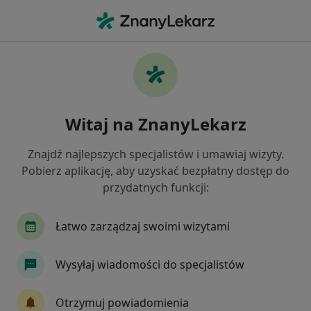
Me
Stomatologia • Mława, mazowieckie
Filtry
• 1
Mapa
Stomatologia placówki w Mławie
Witaj na ZnanyLekarz
Jak działają wyniki wyszukiwania
Znajdź najlepszych specjalistów i umawiaj wizyty.
Pobierz aplikację, aby uzyskać bezpłatny dostęp do
przydatnych funkcji:
Łatwo zarządzaj swoimi wizytami
Wysyłaj wiadomości do specjalistów
Centrum Uśmiechu Stomatologia
Medicover Mława
Otrzymuj powiadomienia