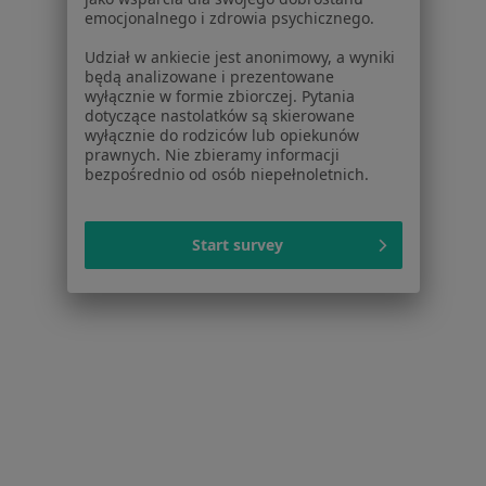
Aplikacje mobilne
emocjonalnego i zdrowia psychicznego.
Blog dla pacjentów
Udział w ankiecie jest anonimowy, a wyniki
Dla profesjonalistów
będą analizowane i prezentowane
wyłącznie w formie zbiorczej. Pytania
Cennik
dotyczące nastolatków są skierowane
wyłącznie do rodziców lub opiekunów
Dla lekarzy
prawnych. Nie zbieramy informacji
Dla placówek medycznych
bezpośrednio od osób niepełnoletnich.
Noa Notes
nowość
Baza wiedzy
Start survey
Centrum Pomocy dla Specjalisty
Kontakt
ZnanyLekarz - Strona główna
ZnanyLekarz Sp. z o.o.
ul. Kolejowa 5/7
01-217 Warszawa, Polska
NIP: ⁠7010224868
KRS: ⁠0000347997