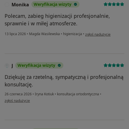
Monika
Weryfikacja wizyty
M
Polecam, zabieg higienizacji profesjonalnie,
sprawnie i w miłej atmosferze.
w opinii użytkownika Monik
13 lipca 2026
•
Magda Wasilewska
•
higienizacja
•
zgłoś nadużycie
J
Weryfikacja wizyty
Dziękuję za rzetelną, sympatyczną i profesjonalną
konsultację.
26 czerwca 2026
•
Iryna Kotiuk
•
konsultacja ortodontyczna
•
w opinii użytkownika J
zgłoś nadużycie