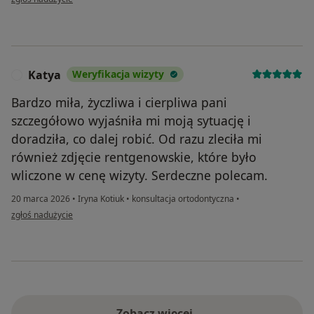
Katya
Weryfikacja wizyty
K
Bardzo miła, życzliwa i cierpliwa pani
szczegółowo wyjaśniła mi moją sytuację i
doradziła, co dalej robić. Od razu zleciła mi
również zdjęcie rentgenowskie, które było
wliczone w cenę wizyty. Serdeczne polecam.
20 marca 2026
•
Iryna Kotiuk
•
konsultacja ortodontyczna
•
w opinii użytkownika Katya
zgłoś nadużycie
Zobacz więcej