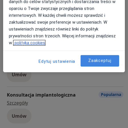
danych do celów statystycznych i dostarczania treści w
swój uśmiech.
Stomatologia w Elektrowni Powiśle oferujemy pomoc
oparciu o Twoje zwyczaje przeglądania stron
Higienizacja
Popularna
*Cena dotyczy wyłącznie pierwszorazowej
w przejściu metamorfozy uśmiechu. Nasi specjaliści
internetowych. W każdej chwili możesz sprawdzić i
konsultacji ortodontycznej wraz z diagnostyką.
higienizacja
mają skuteczne sposoby na poprawę wyglądu zębów,
Od 269 zł
Szczegóły
zaktualizować swoje preferencje w ustawieniach. W
na uzupełnienie braków zębowych, a nawet na
ustawieniach znajdziesz również linki do polityk
Umów
bezzębie. Warto umówić się na wizytę i zapytać o
prywatności stron trzecich. Więcej informacji znajdziesz
możliwości.
w
polityka cookies
Konsultacja stomatologiczna
Popularna
Poznajcie historię Pani Grażyny i Pana Mirosława,
którzy pod okiem lek. dent. Błażeja Derdy oraz lek.
Konsultacja stomatologiczna
Zaakceptuj
Od 179 zł
Szczegóły
Edytuj ustawienia
dent. Piotra Gutowskiego przeszli metamorfozę
Umów
swojego uśmiechu.
Konsultacja implantologiczna
Popularna
konsultacja implantologiczna
Szczegóły
Umów