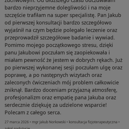
żuchwowym. Od dłuższego czasu odczuwałam
bardzo nieprzyjemne dolegliwości i na moje
szczęście trafiłam na super specjalistę. Pan Jakub
od pierwszej konsultacji bardzo szczegółowo
wyjaśnił na czym będzie polegało leczenie oraz
przeprowadził szczegółowe badanie i wywiad.
Pomimo mojego początkowego stresu, dzięki
panu Jakubowi poczułam się zaopiekowała i
miałam pewność że jestem w dobrych rękach. Już
po pierwszej wykonanej sesji poczułam ulgę oraz
poprawę, a po następnych wizytach oraz
zaleconych ćwiczeniach mój problem całkowicie
zniknął. Bardzo doceniam przyjazną atmosferę,
profesjonalizm oraz empatię pana Jakuba oraz
serdecznie dziękuję za udzielone wsparcie!
Polecam z całego serca.
27 marca 2026
•
mgr Jakub Norkowski
•
konsultacja fizjoterapeutyczna
•
w opinii użytkownika Justyna Nerko
zgłoś nadużycie