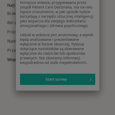
Niniejsza ankieta, przygotowana przez
Najczęście leczone choroby
zespół Patient Care Doctoralia, ma na celu
lepsze zrozumienie, w jaki sposób ludzie
Braki zębowe w Warszawie
korzystają z narzędzi sztucznej inteligencji
jako wsparcia dla swojego dobrostanu
Ból zęba w Warszawie
emocjonalnego i zdrowia psychicznego.
Próchnica w Warszawie
Udział w ankiecie jest anonimowy, a wyniki
będą analizowane i prezentowane
Nadwrażliwość zębów w Warszawie
wyłącznie w formie zbiorczej. Pytania
dotyczące nastolatków są skierowane
Przebarwienia zębów w Warszawie
wyłącznie do rodziców lub opiekunów
prawnych. Nie zbieramy informacji
Więcej (15)
bezpośrednio od osób niepełnoletnich.
Więcej w kategorii: Najczęście leczone choroby
Start survey