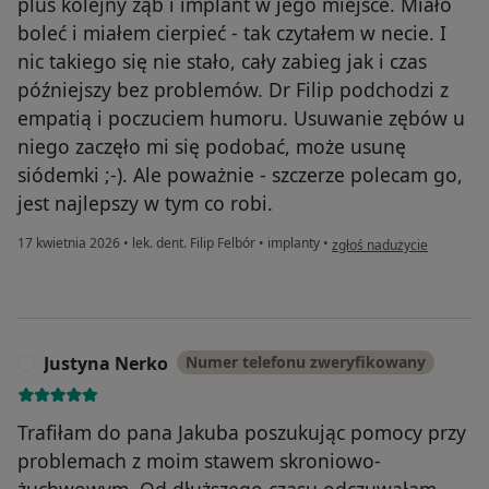
plus kolejny ząb i implant w jego miejsce. Miało
boleć i miałem cierpieć - tak czytałem w necie. I
nic takiego się nie stało, cały zabieg jak i czas
późniejszy bez problemów. Dr Filip podchodzi z
empatią i poczuciem humoru. Usuwanie zębów u
niego zaczęło mi się podobać, może usunę
siódemki ;-). Ale poważnie - szczerze polecam go,
jest najlepszy w tym co robi.
w opinii użytkownika Mari
17 kwietnia 2026
•
lek. dent. Filip Felbór
•
implanty
•
zgłoś nadużycie
Justyna Nerko
Numer telefonu zweryfikowany
J
Trafiłam do pana Jakuba poszukując pomocy przy
problemach z moim stawem skroniowo-