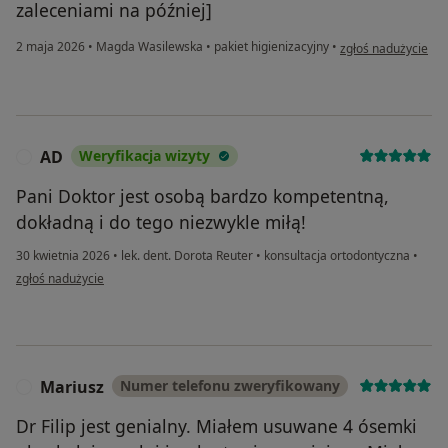
zaleceniami na później]
w opinii użytkownik
2 maja 2026
•
Magda Wasilewska
•
pakiet higienizacyjny
•
zgłoś nadużycie
AD
Weryfikacja wizyty
A
Pani Doktor jest osobą bardzo kompetentną,
dokładną i do tego niezwykle miłą!
30 kwietnia 2026
•
lek. dent. Dorota Reuter
•
konsultacja ortodontyczna
•
w opinii użytkownika AD
zgłoś nadużycie
Mariusz
Numer telefonu zweryfikowany
M
Dr Filip jest genialny. Miałem usuwane 4 ósemki