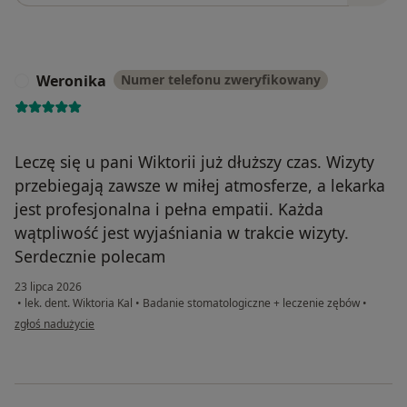
Weronika
Numer telefonu zweryfikowany
W
Leczę się u pani Wiktorii już dłuższy czas. Wizyty
przebiegają zawsze w miłej atmosferze, a lekarka
jest profesjonalna i pełna empatii. Każda
wątpliwość jest wyjaśniania w trakcie wizyty.
Serdecznie polecam
23 lipca 2026
•
lek. dent. Wiktoria Kal
•
Badanie stomatologiczne + leczenie zębów
•
w opinii użytkownika Weronika
zgłoś nadużycie