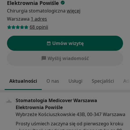
Elektrownia Powiśle
Chirurgia stomatologiczna
więcej
Warszawa
1 adres
68 opinii
Umów wizytę
Wyślij wiadomość
Aktualności
O nas
Usługi
Specjaliści
Ad
Stomatologia Medicover Warszawa
Elektrownia Powiśle
Wybrzeże Kościuszkowskie 43B, 00-347 Warszawa
Prosty uśmiech zaczyna się od pierwszego kroku