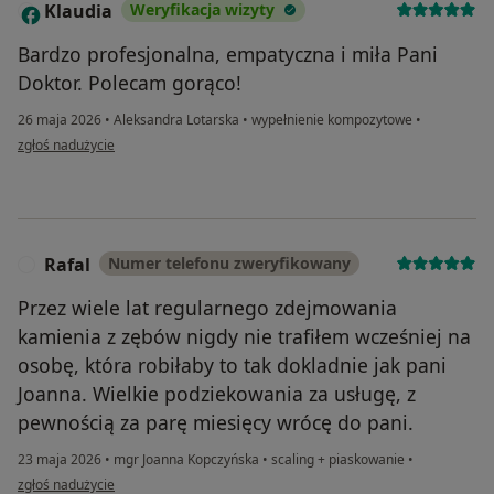
Klaudia
Weryfikacja wizyty
K
Bardzo profesjonalna, empatyczna i miła Pani
Doktor. Polecam gorąco!
26 maja 2026
•
Aleksandra Lotarska
•
wypełnienie kompozytowe
•
w opinii użytkownika Klaudia
zgłoś nadużycie
Rafal
Numer telefonu zweryfikowany
R
Przez wiele lat regularnego zdejmowania
kamienia z zębów nigdy nie trafiłem wcześniej na
osobę, która robiłaby to tak dokladnie jak pani
Joanna. Wielkie podziekowania za usługę, z
pewnością za parę miesięcy wrócę do pani.
23 maja 2026
•
mgr Joanna Kopczyńska
•
scaling + piaskowanie
•
w opinii użytkownika Rafal
zgłoś nadużycie