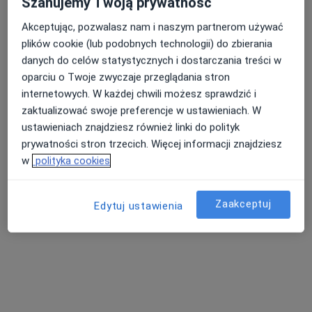
Szanujemy Twoją prywatność
10 opinii
Akceptując, pozwalasz nam i naszym partnerom używać
Gwiaździsta 17, Poznań
•
Mapa
plików cookie (lub podobnych technologii) do zbierania
Nasza średnia ocena na App Store to 4.9 i 4.1 na
danych do celów statystycznych i dostarczania treści w
Konsultacja stomatologiczna
Google Play Store
oparciu o Twoje zwyczaje przeglądania stron
Brak dostępnych specjalistów z wolnymi terminami w tym centrum medycznym.
internetowych. W każdej chwili możesz sprawdzić i
zaktualizować swoje preferencje w ustawieniach. W
Pokaż profil
ustawieniach znajdziesz również linki do polityk
prywatności stron trzecich. Więcej informacji znajdziesz
w
polityka cookies
Strona Główna
Placówki
Stomatologia Dziecięca
Zmień mi
Zaakceptuj
Edytuj ustawienia
Swarzędz
Serwis