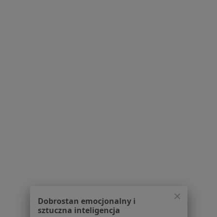
Usługi i zabiegi
Choroby
Pomoc
Aplikacje mobilne
Blog dla pacjentów
Dla profesjonalistów
Cennik
Dla lekarzy
Dla placówek medycznych
Noa Notes
nowość
Baza wiedzy
Centrum Pomocy dla Specjalisty
Kontakt
ZnanyLekarz - Strona główna
ZnanyLekarz Sp. z o.o.
Dobrostan emocjonalny i
ul. Kolejowa 5/7
sztuczna inteligencja