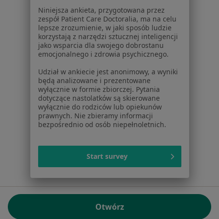
01-217 Warszawa, Polska
Niniejsza ankieta, przygotowana przez
zespół Patient Care Doctoralia, ma na celu
NIP: ⁠7010224868
lepsze zrozumienie, w jaki sposób ludzie
KRS: ⁠0000347997
korzystają z narzędzi sztucznej inteligencji
REGON: ⁠142276657
jako wsparcia dla swojego dobrostanu
emocjonalnego i zdrowia psychicznego.
Sąd Rejonowy dla m.st. Warszawy w Warszawie XII
Udział w ankiecie jest anonimowy, a wyniki
Wydział Gospodarczy KRS
będą analizowane i prezentowane
wyłącznie w formie zbiorczej. Pytania
Facebook
otwiera się w nowej karcie
dotyczące nastolatków są skierowane
wyłącznie do rodziców lub opiekunów
prawnych. Nie zbieramy informacji
bezpośrednio od osób niepełnoletnich.
otwiera się w nowej karcie
otwiera się w nowej karcie
otwiera się w nowej karcie
otwiera się w nowej karci
otwiera się
otwi
Polska
,
Türkiye
,
España
,
Italia
,
Deutschland
,
Česko
,
otwiera się w nowej karcie
otwiera się w nowej karcie
otwiera się w nowej karcie
otwiera się w nowej kar
otwiera się 
otwier
Portugal
,
México
,
Chile
,
Brasil
,
Argentina
,
Perú
,
Start survey
otwiera się w nowej karc
Colombia
Płatności kartą
ROZPORZĄDZENIE (UE) 2022/2065 (DSA) art. 24:
Otwórz
15.395.179 użytkowników/miesiąc - Czerwiec 2026