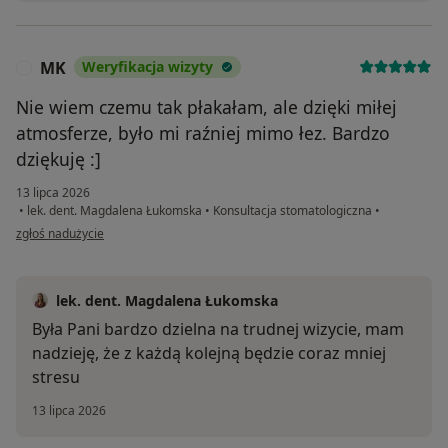
MK
Weryfikacja wizyty
M
Nie wiem czemu tak płakałam, ale dzięki miłej
atmosferze, było mi raźniej mimo łez. Bardzo
dziękuję :]
13 lipca 2026
•
lek. dent. Magdalena Łukomska
•
Konsultacja stomatologiczna
•
w opinii użytkownika MK
zgłoś nadużycie
lek. dent. Magdalena Łukomska
Była Pani bardzo dzielna na trudnej wizycie, mam
nadzieję, że z każdą kolejną będzie coraz mniej
stresu
13 lipca 2026