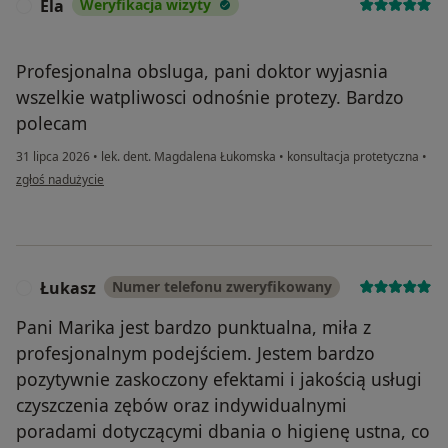
Ela
Weryfikacja wizyty
E
Profesjonalna obsluga, pani doktor wyjasnia
wszelkie watpliwosci odnośnie protezy. Bardzo
polecam
31 lipca 2026
•
lek. dent. Magdalena Łukomska
•
konsultacja protetyczna
•
w opinii użytkownika Ela
zgłoś nadużycie
Łukasz
Numer telefonu zweryfikowany
Ł
Pani Marika jest bardzo punktualna, miła z
profesjonalnym podejściem. Jestem bardzo
pozytywnie zaskoczony efektami i jakością usługi
czyszczenia zębów oraz indywidualnymi
poradami dotyczącymi dbania o higienę ustna, co