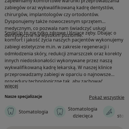
Zapewniamy komfortowe warunki przeprowadzania
zabiegów oraz wykwalifikowaną kadrę dentystów,
chirurgów, implantologów czy ortodontów.
Dysponujemy także nowoczesnym sprzętem
medycznym, co pozwala nam świadczyć usługi
SmileUp to nie tylko zdrowe i lśniące zęby. Dbając o
dentystyczne na wysokim poziomie.
komfort i jakość życia naszych pacjentów wykonujemy
zabiegi estetyczne m.in. w zakresie regeneracji i
odmłodzenia skóry, redukcji zmarszczek oraz korekty
innych niedoskonałości wykonywane przez naszą
wykwalifikowaną kadrę lekarską. W naszej klinice
przeprowadzamy zabiegi w oparciu o najnowsze
procedury technologiczne tak, aby zachować,
O nas
więcej
poprawić lub odbudować naturalne piękno.
Nasze specjalizacje
Pokaż wszystkie
Stomatologia
C
Stomatologia
dziecięca
stom