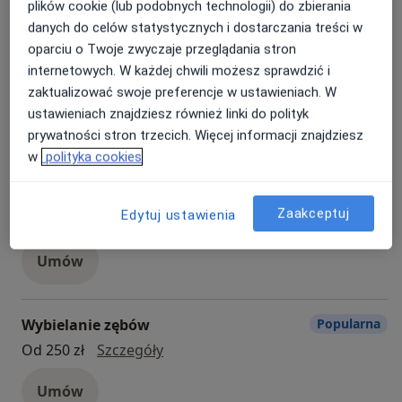
Umów
plików cookie (lub podobnych technologii) do zbierania
danych do celów statystycznych i dostarczania treści w
oparciu o Twoje zwyczaje przeglądania stron
Konsultacja ortodontyczna
Popularna
internetowych. W każdej chwili możesz sprawdzić i
konsultacja ortodontyczna
250 zł
Szczegóły
zaktualizować swoje preferencje w ustawieniach. W
ustawieniach znajdziesz również linki do polityk
Umów
prywatności stron trzecich. Więcej informacji znajdziesz
w
polityka cookies
Wypełnienie
Popularna
Zaakceptuj
Edytuj ustawienia
Wypełnienie
Od 300 zł
Szczegóły
Umów
Wybielanie zębów
Popularna
Wybielanie zębów
Od 250 zł
Szczegóły
Umów