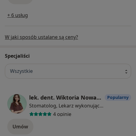
+ 6 usług
W jaki sposób ustalane są ceny?
Specjaliści
Wszystkie
lek. dent. Wiktoria Nowakowska
Popularny
Stomatolog, Lekarz wykonujący zabiegi medycyny estetycznej
4 opinie
Umów