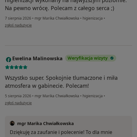
Na pewno wrócę. Polecam z całego serca ;)
7 sierpnia 2026
•
mgr Marika Chwiałkowska
•
higienizacja
•
w opinii użytkownika Sandra
zgłoś nadużycie
Ewelina Malinowska
Weryfikacja wizyty
E
Wszystko super. Spokojnie tlumaczone i miła
atmosfera w gabinecie. Polecam!
5 sierpnia 2026
•
mgr Marika Chwiałkowska
•
higienizacja
•
w opinii użytkownika Ewelina Malinowska
zgłoś nadużycie
mgr Marika Chwiałkowska
Dziękuję za zaufanie i polecenie! To dla mnie