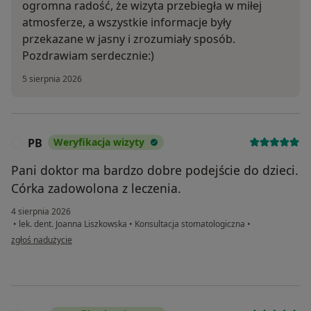
ogromna radość, że wizyta przebiegła w miłej
atmosferze, a wszystkie informacje były
przekazane w jasny i zrozumiały sposób.
Pozdrawiam serdecznie:)
5 sierpnia 2026
PB
Weryfikacja wizyty
P
Pani doktor ma bardzo dobre podejście do dzieci.
Córka zadowolona z leczenia.
4 sierpnia 2026
•
lek. dent. Joanna Liszkowska
•
Konsultacja stomatologiczna
•
w opinii użytkownika PB
zgłoś nadużycie