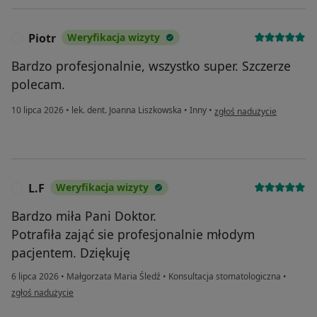
Piotr
Weryfikacja wizyty
P
Bardzo profesjonalnie, wszystko super. Szczerze
polecam.
w opinii użytkownika Piotr
10 lipca 2026
•
lek. dent. Joanna Liszkowska
•
Inny
•
zgłoś nadużycie
L.F
Weryfikacja wizyty
L
Bardzo miła Pani Doktor.
Potrafiła zająć sie profesjonalnie młodym
pacjentem. Dziękuję
6 lipca 2026
•
Małgorzata Maria Śledź
•
Konsultacja stomatologiczna
•
w opinii użytkownika L.F
zgłoś nadużycie