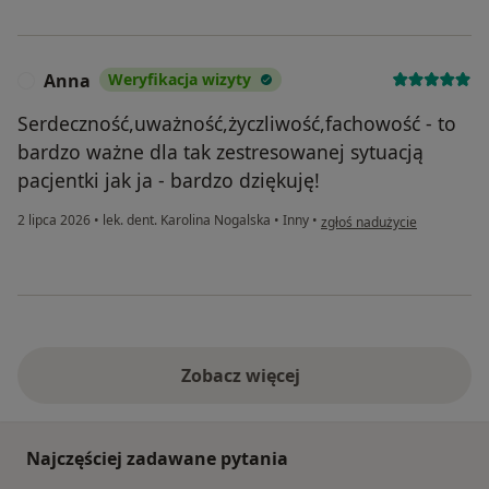
Anna
Weryfikacja wizyty
A
Serdeczność,uważność,życzliwość,fachowość - to
bardzo ważne dla tak zestresowanej sytuacją
pacjentki jak ja - bardzo dziękuję!
w opinii użytkownika Anna
2 lipca 2026
•
lek. dent. Karolina Nogalska
•
Inny
•
zgłoś nadużycie
Zobacz więcej
Najczęściej zadawane pytania