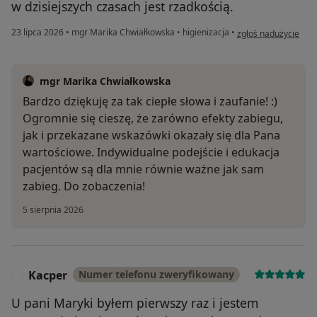
w dzisiejszych czasach jest rzadkością.
w opinii użytkownik
23 lipca 2026
•
mgr Marika Chwiałkowska
•
higienizacja
•
zgłoś nadużycie
mgr Marika Chwiałkowska
Bardzo dziękuję za tak ciepłe słowa i zaufanie! :)
Ogromnie się cieszę, że zarówno efekty zabiegu,
jak i przekazane wskazówki okazały się dla Pana
wartościowe. Indywidualne podejście i edukacja
pacjentów są dla mnie równie ważne jak sam
zabieg. Do zobaczenia!
5 sierpnia 2026
Kacper
Numer telefonu zweryfikowany
K
U pani Maryki byłem pierwszy raz i jestem