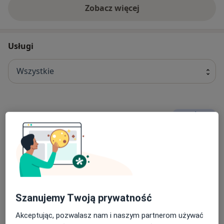
Zobacz więcej
Usługi
Wszystkie
Konsultacja protetyczna
Popularna
konsultacja protetyczna
150 zł
Szczegóły
Umów
Konsultacja chirurgiczna
Popularna
Szanujemy Twoją prywatność
Konsultacja chirurgiczna
150 zł
Szczegóły
Akceptując, pozwalasz nam i naszym partnerom używać