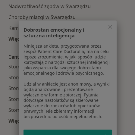
Nadwrażliwość zębów w Swarzędzu
Choroby miazgi w Swarzędzu
Kamień nazębny w Swarzędzu
Dobrostan emocjonalny i
sztuczna inteligencja
Więcej (15)
Więcej w kategorii: Najczęście leczone choroby
Niniejsza ankieta, przygotowana przez
zespół Patient Care Doctoralia, ma na celu
Centra medyczne Stomatologia w pobliżu
lepsze zrozumienie, w jaki sposób ludzie
korzystają z narzędzi sztucznej inteligencji
Stomatologia centra medyczne w Poznaniu
jako wsparcia dla swojego dobrostanu
emocjonalnego i zdrowia psychicznego.
Stomatologia centra medyczne w Luboniu
Udział w ankiecie jest anonimowy, a wyniki
Stomatologia centra medyczne w Gnieznie
będą analizowane i prezentowane
wyłącznie w formie zbiorczej. Pytania
Stomatologia centra medyczne w Kościanie
dotyczące nastolatków są skierowane
wyłącznie do rodziców lub opiekunów
Stomatologia centra medyczne w Śremie
prawnych. Nie zbieramy informacji
bezpośrednio od osób niepełnoletnich.
Więcej (14)
Więcej w kategorii: Centra medyczne Stomatolo