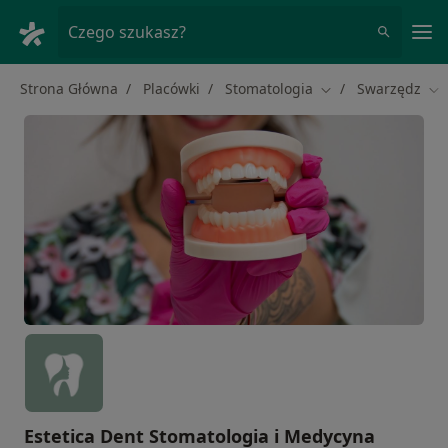
Me
Czego szukasz?
Strona Główna
Placówki
Stomatologia
Swarzędz
Zmień miasto
Zm
Estetica Dent Stomatologia i Medycyna