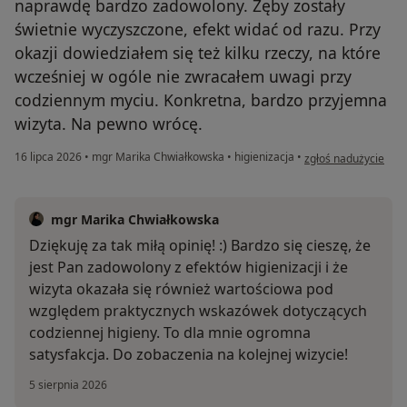
naprawdę bardzo zadowolony. Zęby zostały
świetnie wyczyszczone, efekt widać od razu. Przy
okazji dowiedziałem się też kilku rzeczy, na które
wcześniej w ogóle nie zwracałem uwagi przy
codziennym myciu. Konkretna, bardzo przyjemna
wizyta. Na pewno wrócę.
w opinii użytkownik
16 lipca 2026
•
mgr Marika Chwiałkowska
•
higienizacja
•
zgłoś nadużycie
mgr Marika Chwiałkowska
Dziękuję za tak miłą opinię! :) Bardzo się cieszę, że
jest Pan zadowolony z efektów higienizacji i że
wizyta okazała się również wartościowa pod
względem praktycznych wskazówek dotyczących
codziennej higieny. To dla mnie ogromna
satysfakcja. Do zobaczenia na kolejnej wizycie!
5 sierpnia 2026