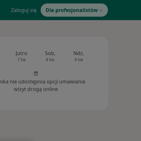
Zaloguj się
Dla profesjonalistów
Jutro
Sob,
Ndz,
Pon,
Wt,
7 Sie
8 Sie
9 Sie
10 Sie
11 Si
inika nie udostępnia opcji umawiania
wizyt drogą online