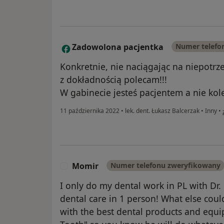
Zadowolona pacjentka
Numer telefo
Z
Konkretnie, nie naciągając na niepotrze
z dokładnością polecam!!!
W gabinecie jesteś pacjentem a nie ko
11 października 2022
•
lek. dent. Łukasz Balcerzak
•
Inny
•
Momir
Numer telefonu zweryfikowany
M
I only do my dental work in PL with Dr.
dental care in 1 person! What else coul
with the best dental products and equi