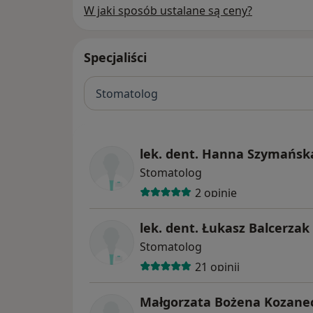
W jaki sposób ustalane są ceny?
Specjaliści
Stomatolog
lek. dent. Hanna Szymańsk
Stomatolog
2 opinie
lek. dent. Łukasz Balcerzak
Stomatolog
21 opinii
Małgorzata Bożena Kozane