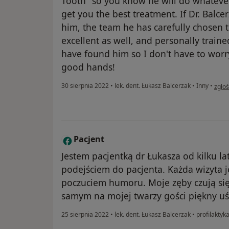
Tooth" so you know he will do whatever
get you the best treatment. If Dr. Balc
him, the team he has carefully chosen to
excellent as well, and personally traine
have found him so I don't have to worry
good hands!
w opi
30 sierpnia 2022
•
lek. dent. Łukasz Balcerzak
•
Inny
•
zgło
Pacjent
P
Jestem pacjentką dr Łukasza od kilku l
podejściem do pacjenta. Każda wizyta j
poczuciem humoru. Moje zęby czują si
samym na mojej twarzy gości piękny uś
25 sierpnia 2022
•
lek. dent. Łukasz Balcerzak
•
profilaktyka