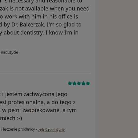
 is necessary and reasonable to
erzak is not available when you need
 work with him in his office is
d by Dr. Balcerzak. I'm so glad to
 about dentistry. I know I'm in
nii użytkownika Momir
ś nadużycie
at i jestem zachwycona Jego
est profesjonalna, a do tego z
ę w pełni zaopiekowane, a tym
miech :-)
w opinii użytkownika Pacjent
 i leczenie próchnicy
•
zgłoś nadużycie