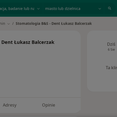
acja, badanie lub nazwisko
miasto lub dzielnica
nin
Stomatologia B&S - Dent Łukasz Balcerzak
miasto
Zmień miasto
 Dent Łukasz Balcerzak
Dziś
6 Sie
Ta kl
Adresy
Opinie