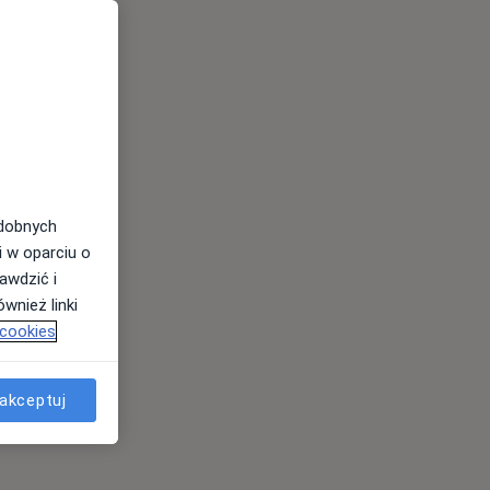
odobnych
i w oparciu o
awdzić i
wnież linki
 cookies
akceptuj