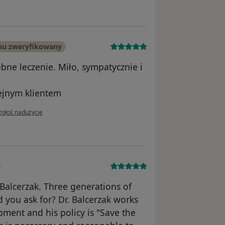
nu zweryfikowany
bne leczenie. Miło, sympatycznie i
lejnym klientem
w opinii użytkownika Zadowolona pacjentka
zgłoś nadużycie
 Balcerzak. Three generations of
d you ask for? Dr. Balcerzak works
pment and his policy is "Save the