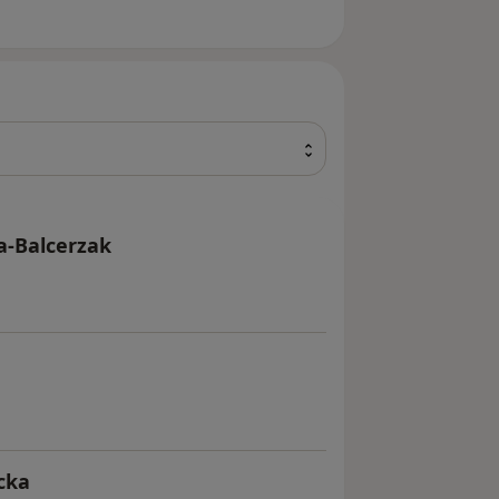
a-Balcerzak
cka