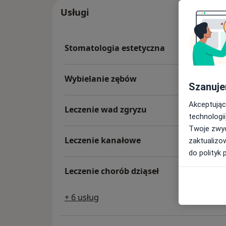
Usługi
Stomatologia estetyczna
Wybielanie zębów
Szanuje
Akceptując
Leczenie wad zgryzu
technologii
Twoje zwyc
Leczenie kanałowe
zaktualizo
do polityk 
Leczenie chorób dziąseł
+ 6 usług