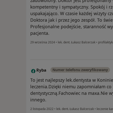
zadowolony. Doktor jest profesjonalny 
kompetentny i sympatyczny. Spokój i r
uspakajająco. W czasie każdej wizyty c
Doktora jak i przez jego zespół. To świ
Profesjonalne podejście, staranność w
pacjenta.
29 września 2024
•
lek. dent. Łukasz Balcerzak
•
profilaktyk
Ryba
Numer telefonu zweryfikowany
R
To jest najlepszy lek.dentysta w Konini
leczenia.Dzięki niemu zapomniałam co t
dentystyczną.Fachowiec na maxa.Nie w
innego.
2 listopada 2022
•
lek. dent. Łukasz Balcerzak
•
leczenie ka