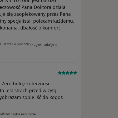
w tym co robi. Jest bardzo
zeczowość Pana Doktora działa
zuje się zaopiekowany przez Pana
etny specjalista, polecam każdemu.
ykonania, dbałość o komfort
w opinii użytkownika Eryk
a i leczenie próchnicy
•
zgłoś nadużycie
e.Zero bólu,skuteczność
o jest strach przed wizytą
yobrażam sobie iść do kogoś
w opinii użytkownika Ryba
nałowe
•
zgłoś nadużycie